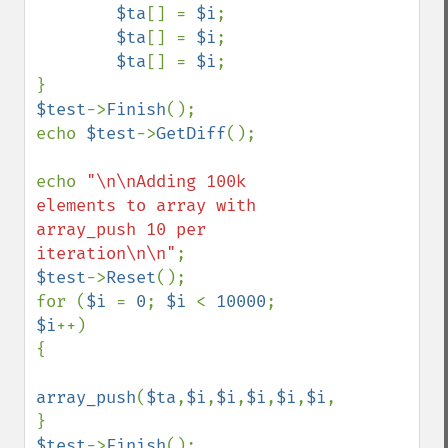
$ta
[] = 
$i
;

$ta
[] = 
$i
;

$ta
[] = 
$i
;

$test
->
Finish
();

echo 
$test
->
GetDiff
();

echo 
"\n\nAdding 100k 
elements to array with 
array_push 10 per 
iteration\n\n"
$test
->
Reset
();

for (
$i 
= 
0
; 
$i 
< 
10000
; 
$i
++)

{

array_push
(
$ta
,
$i
,
$i
,
$i
,
$i
,
$i
,
$i
,
$i
,
$i
,
$i
$test
->
Finish
();
