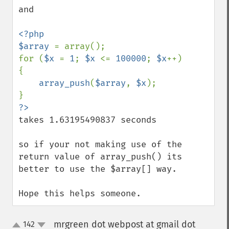
and

<?php

$array 
= array();

for (
$x 
= 
1
; 
$x 
<= 
100000
; 
$x
++)

{

array_push
(
$array
, 
$x
);

takes 1.63195490837 seconds

so if your not making use of the 
return value of array_push() its 
better to use the $array[] way.

Hope this helps someone.
mrgreen dot webpost at gmail dot
142
up