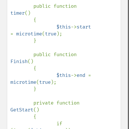
        public function 
timer
()

        {

$this
->
start 
= 
microtime
(
true
);

        }

        public function 
Finish
()

        {

$this
->
end 
= 
microtime
(
true
);

        }

        private function 
GetStart
()

        {

                if 