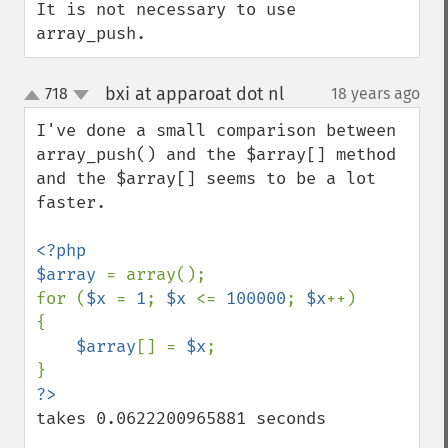
It is not necessary to use 
array_push.
bxi at apparoat dot nl
718
18 years ago
¶
up
down
I've done a small comparison between 
array_push() and the $array[] method 
and the $array[] seems to be a lot 
faster.

<?php

$array 
= array();

for (
$x 
= 
1
; 
$x 
<= 
100000
; 
$x
++)

{

$array
[] = 
$x
;

takes 0.0622200965881 seconds
