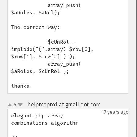
            array_push( 
$aRoles, $aRol);

The correct way:

            $cUnRol = 
implode("(",array( $row[0], 
$row[1], $row[2] ) ); 

            array_push( 
$aRoles, $cUnRol ); 

thanks.
helpmepro1 at gmail dot com
5
¶
up
down
17 years ago
elegant php array 
combinations algorithm
