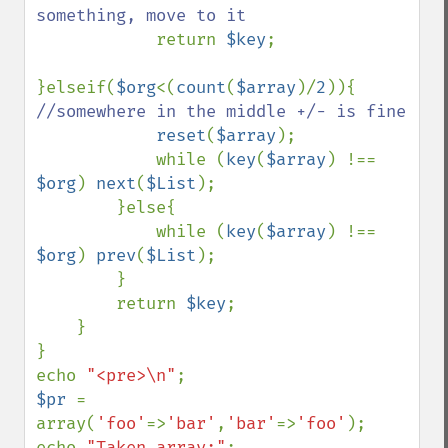
something, move to it

return 
$key
;

}elseif(
$org
<(
count
(
$array
)/
2
)){ 
//somewhere in the middle +/- is fine

reset
(
$array
);

            while (
key
(
$array
) !== 
$org
) 
next
(
$List
);

        }else{

            while (
key
(
$array
) !== 
$org
) 
prev
(
$List
);

        }

        return 
$key
;

    }

}

echo 
"<pre>\n"
$pr 
= 
array(
'foo'
=>
'bar'
,
'bar'
=>
'foo'
);

echo 
"Taken array;"