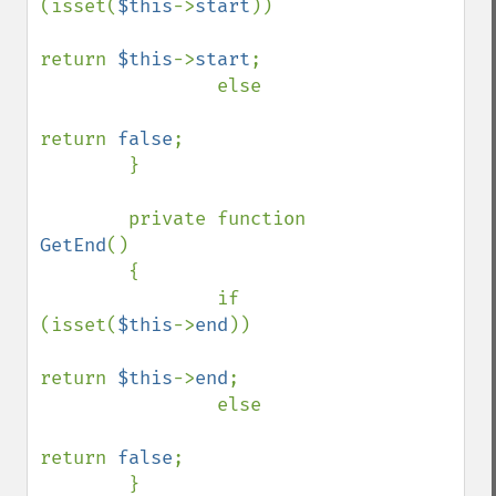
(isset(
$this
->
start
))

return 
$this
->
start
;

                else

return 
false
;

        }

        private function 
GetEnd
()

        {

                if 
(isset(
$this
->
end
))

return 
$this
->
end
;

                else

return 
false
;

        }
