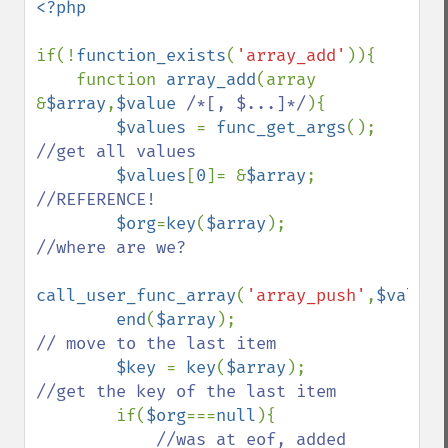
<?php

if(!
function_exists
(
'array_add'
)){

    function 
array_add
(array 
&
$array
,
$value 
/*[, $...]*/
){

$values 
= 
func_get_args
();     
//get all values

$values
[
0
]= &
$array
;        
//REFERENCE!

$org
=
key
(
$array
);              
//where are we?

call_user_func_array
(
'array_push'
,
$values
end
(
$array
);                 
// move to the last item

$key 
= 
key
(
$array
);         
//get the key of the last item

if(
$org
===
null
){

//was at eof, added 