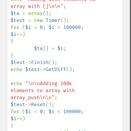
array with []\n\n"
$ta 
$test 
= new 
Timer
();

for (
$i 
= 
0
; 
$i 
< 
100000
; 
$i
++)

{

$ta
[] = 
$i
;

$test
->
Finish
();

echo 
$test
->
GetDiff
();

echo 
"\n\nAdding 100k 
elements to array with 
array_push\n\n"
$test
->
Reset
();

for (
$i 
= 
0
; 
$i 
< 
100000
; 
$i
++)

{
