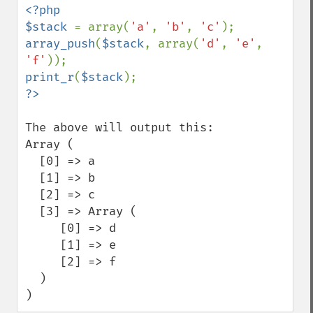
<?php

$stack 
= array(
'a'
, 
'b'
, 
'c'
array_push
(
$stack
, array(
'd'
, 
'e'
, 
'f'
print_r
(
$stack
The above will output this:

Array (

  [0] => a

  [1] => b

  [2] => c

  [3] => Array (

     [0] => d

     [1] => e

     [2] => f

  )

)