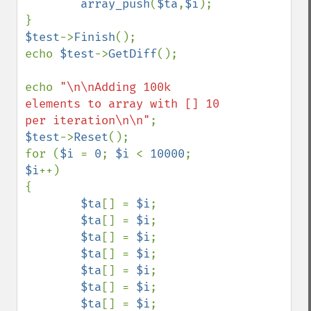
array_push
(
$ta
,
$i
);

$test
->
Finish
();

echo 
$test
->
GetDiff
();

echo 
"\n\nAdding 100k 
elements to array with [] 10 
per iteration\n\n"
$test
->
Reset
();

for (
$i 
= 
0
; 
$i 
< 
10000
; 
$i
++)

{

$ta
[] = 
$i
;

$ta
[] = 
$i
;

$ta
[] = 
$i
;

$ta
[] = 
$i
;

$ta
[] = 
$i
;

$ta
[] = 
$i
;

$ta
[] = 
$i
;
