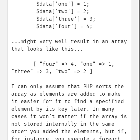
        $data['one'] = 1;

        $data['two'] = 2;

        $data['three'] = 3;

        $data['four'] = 4;

...might very well result in an array 
that looks like this...

       [ "four" => 4, "one" => 1, 
"three" => 3, "two" => 2 ]

I can only assume that PHP sorts the 
array as elements are added to make 
it easier for it to find a specified 
element by its key later. In many 
cases it won't matter if the array is 
not stored internally in the same 
order you added the elements, but if, 
for instance, you execute a foreach 