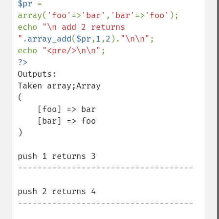
$pr 
= 
array(
'foo'
=>
'bar'
,
'bar'
=>
'foo'
);

echo 
"\n add 2 returns 
"
.
array_add
(
$pr
,
1
,
2
).
"\n\n"
;

echo 
"<pre/>\n\n"
Outputs:

Taken array;Array

(

    [foo] => bar

    [bar] => foo

)

push 1 returns 3

------------------------------------

push 2 returns 4

------------------------------------
