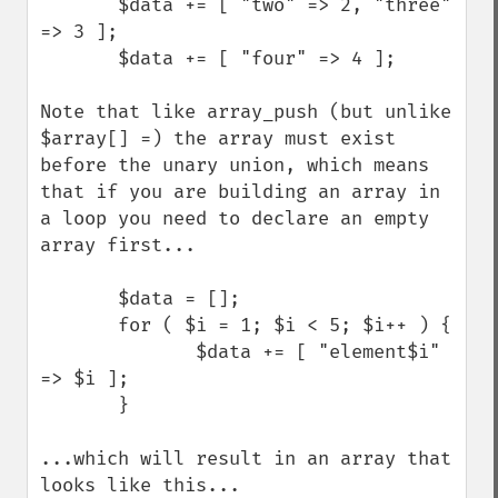
       $data += [ "two" => 2, "three" 
=> 3 ];

       $data += [ "four" => 4 ];

Note that like array_push (but unlike 
$array[] =) the array must exist 
before the unary union, which means 
that if you are building an array in 
a loop you need to declare an empty 
array first...

       $data = [];

       for ( $i = 1; $i < 5; $i++ ) {

              $data += [ "element$i" 
=> $i ];

       }

...which will result in an array that 
looks like this...
