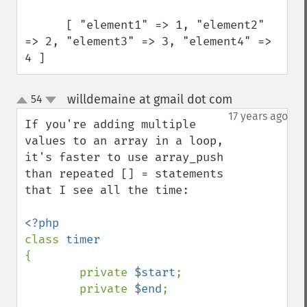
      [ "element1" => 1, "element2" 
=> 2, "element3" => 3, "element4" => 
4 ]
willdemaine at gmail dot com
54
¶
up
down
17 years ago
If you're adding multiple 
values to an array in a loop, 
it's faster to use array_push 
than repeated [] = statements 
that I see all the time:

class 
{

        private 
$start
;

        private 
$end
;
