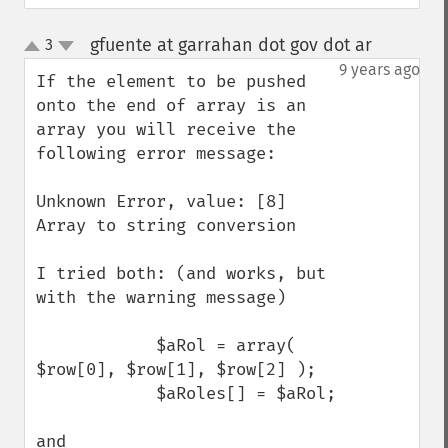
gfuente at garrahan dot gov dot ar
3
¶
up
down
9 years ago
If the element to be pushed 
onto the end of array is an 
array you will receive the 
following error message: 

Unknown Error, value: [8] 
Array to string conversion

I tried both: (and works, but 
with the warning message)

            $aRol = array( 
$row[0], $row[1], $row[2] );

            $aRoles[] = $aRol;

and 
