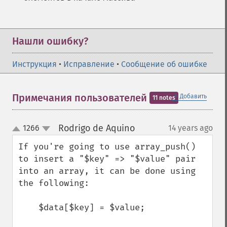
Нашли ошибку?
Инструкция
•
Исправление
•
Сообщение об ошибке
＋
Примечания пользователей
Добавить
11 notes
Rodrigo de Aquino
1266
14 years ago
¶
up
down
If you're going to use array_push() 
to insert a "$key" => "$value" pair 
into an array, it can be done using 
the following:

    $data[$key] = $value;
