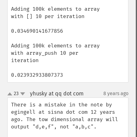
Adding 100k elements to array 
with [] 10 per iteration

0.034690141677856

Adding 100k elements to array 
with array_push 10 per 
iteration

0.023932933807373
yhusky at qq dot com
23
8 years ago
¶
up
down
There is a mistake in the note by 
egingell at sisna dot com 12 years 
ago. The tow dimensional array will 
output "d,e,f", not "a,b,c".
