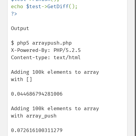
echo 
$test
->
GetDiff
Output

$ php5 arraypush.php

X-Powered-By: PHP/5.2.5

Content-type: text/html

Adding 100k elements to array 
with []

0.044686794281006

Adding 100k elements to array 
with array_push

0.072616100311279
