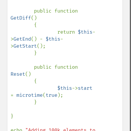
        public function 
GetDiff
()

        {

                return 
$this
-
>
GetEnd
() - 
$this
-
>
GetStart
();

        }

        public function 
Reset
()

        {

$this
->
start 
= 
microtime
(
true
);

        }

}

echo 
"Adding 100k elements to 