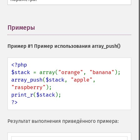
Примеры
¶
Пример #1 Пример использования
array_push()
<?php

$stack 
= array(
"orange"
, 
"banana"
array_push
(
$stack
, 
"apple"
, 
"raspberry"
print_r
(
$stack
?>
Результат выполнения приведённого примера: