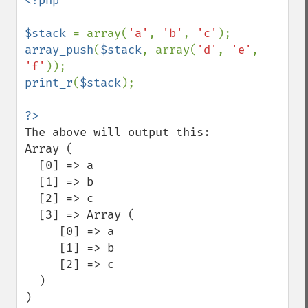
<?php

$stack 
= array(
'a'
, 
'b'
, 
'c'
array_push
(
$stack
, array(
'd'
, 
'e'
, 
'f'
print_r
(
$stack
);

The above will output this:

Array (

  [0] => a

  [1] => b

  [2] => c

  [3] => Array (

     [0] => a

     [1] => b

     [2] => c

  )

)