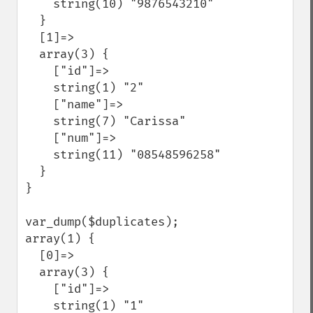
    string(10) "9876543210"

  }

  [1]=>

  array(3) {

    ["id"]=>

    string(1) "2"

    ["name"]=>

    string(7) "Carissa"

    ["num"]=>

    string(11) "08548596258"

  }

}

var_dump($duplicates); 

array(1) {

  [0]=>

  array(3) {

    ["id"]=>

    string(1) "1"
