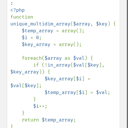
function 
unique_multidim_array
(
$array
, 
$key
) {

$temp_array 
= array();

$i 
= 
0
;

$key_array 
= array();

    foreach(
$array 
as 
$val
) {

        if (!
in_array
(
$val
[
$key
], 
$key_array
)) {

$key_array
[
$i
] = 
$val
[
$key
];

$temp_array
[
$i
] = 
$val
;

        }

$i
++;

    }

    return 
$temp_array
;
