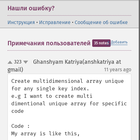
Нашли ошибку?
Инструкция
•
Исправление
•
Сообщение об ошибке
＋
Примечания пользователей
Добавить
35 notes
Ghanshyam Katriya(anshkatriya at
323
up
down
gmail)
11 years ago
¶
Create multidimensional array unique 
for any single key index.

e.g I want to create multi 
dimentional unique array for specific 
code

Code : 

My array is like this,
