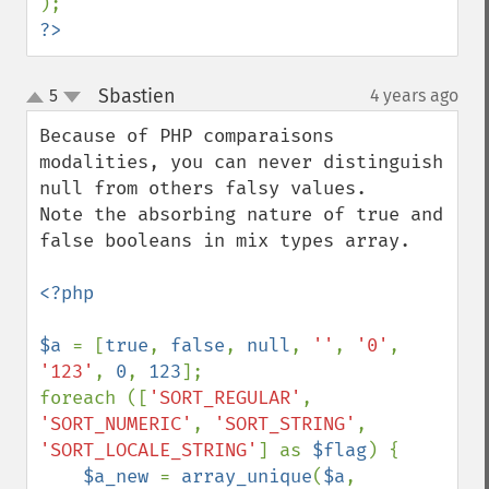
?>
Sbastien
5
4 years ago
¶
up
down
Because of PHP comparaisons 
modalities, you can never distinguish 
null from others falsy values.

Note the absorbing nature of true and 
false booleans in mix types array.

<?php

$a 
= [
true
, 
false
, 
null
, 
''
, 
'0'
, 
'123'
, 
0
, 
123
];

foreach ([
'SORT_REGULAR'
, 
'SORT_NUMERIC'
, 
'SORT_STRING'
, 
'SORT_LOCALE_STRING'
] as 
$flag
) {

$a_new 
= 
array_unique
(
$a
, 