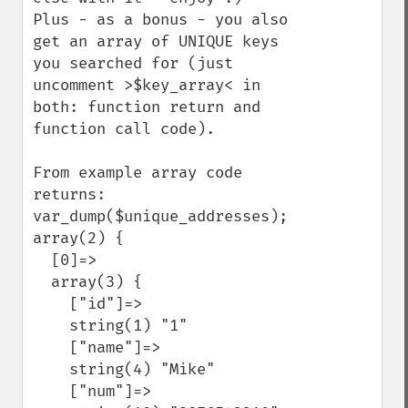
Plus - as a bonus - you also 
get an array of UNIQUE keys 
you searched for (just 
uncomment >$key_array< in 
both: function return and 
function call code).

From example array code 
returns:

var_dump($unique_addresses); 

array(2) {

  [0]=>

  array(3) {

    ["id"]=>

    string(1) "1"

    ["name"]=>

    string(4) "Mike"

    ["num"]=>
