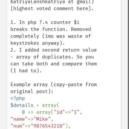
Katriya(anshkatriya at gmail) 
[highest voted comment here].

1. In php 7.4 counter $i 
breaks the function. Removed 
completely (imo was waste of 
keystrokes anyway).

2. I added second return value 
- array of duplicates. So you 
can take both and compare them 
(I had to).

Example array (copy-paste from 
<?php

$details 
= array(

0 
=> array(
"id"
=>
"1"
, 
"name"
=>
"Mike"
,    
"num"
=>
"9876543210"
),
