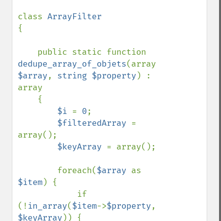
class 
{

    public static function 
dedupe_array_of_objets
(array 
$array
, 
string $property
) : 
array

    {

$i 
= 
0
;

$filteredArray 
= 
array();

$keyArray 
= array();

        foreach(
$array 
as 
$item
) {

            if 
(!
in_array
(
$item
->
$property
, 
$keyArray
)) {
