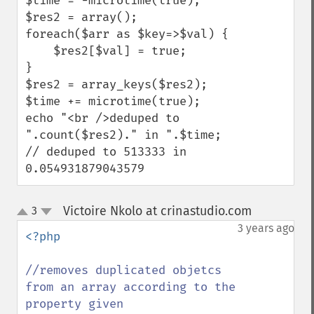
$time = -microtime(true); 

$res2 = array(); 

foreach($arr as $key=>$val) {    

    $res2[$val] = true; 

} 

$res2 = array_keys($res2); 

$time += microtime(true); 

echo "<br />deduped to 
".count($res2)." in ".$time; 

// deduped to 513333 in 
0.054931879043579
Victoire Nkolo at crinastudio.com
3
¶
up
down
3 years ago
<?php

//removes duplicated objetcs 
from an array according to the 
property given
