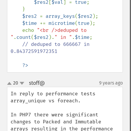
$res2
[
$val
] = 
true
;

    }

$res2 
= 
array_keys
(
$res2
);

$time 
+= 
microtime
(
true
);

    echo 
"<br />deduped to 
"
.
count
(
$res2
).
" in "
.
$time
;

// deduped to 666667 in 
0.84372591972351

?>
stoff@
20
9 years ago
¶
up
down
In reply to performance tests 
array_unique vs foreach.

In PHP7 there were significant 
changes to Packed and Immutable 
arrays resulting in the performance 