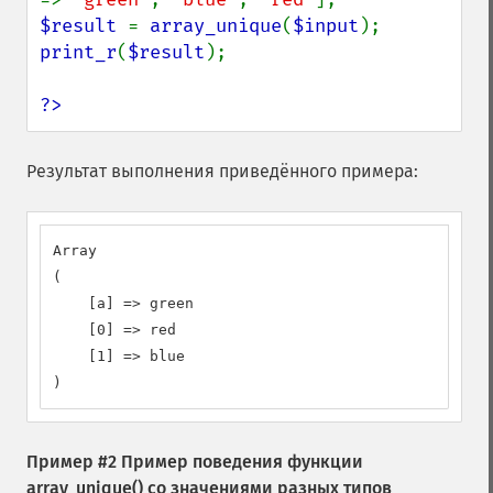
$result 
= 
array_unique
(
$input
print_r
(
$result
);

?>
Результат выполнения приведённого примера:
Array

(

    [a] => green

    [0] => red

    [1] => blue

)
Пример #2 Пример поведения функции
array_unique()
со значениями разных типов