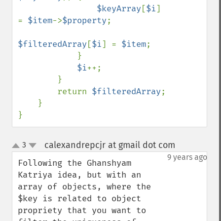
$keyArray
[
$i
] 
= 
$item
->
$property
;

$filteredArray
[
$i
] = 
$item
;

            }

$i
++;

        }

        return 
$filteredArray
;

    }

}
calexandrepcjr at gmail dot com
3
¶
up
down
9 years ago
Following the Ghanshyam 
Katriya idea, but with an 
array of objects, where the 
$key is related to object 
propriety that you want to 