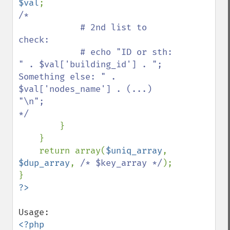
$val
/*

            # 2nd list to 
check:

            # echo "ID or sth: 
" . $val['building_id'] . "; 
Something else: " . 
$val['nodes_name'] . (...) 
"\n";

*/

}

    }

    return array(
$uniq_array
, 
$dup_array
, 
/* $key_array */
);

?>