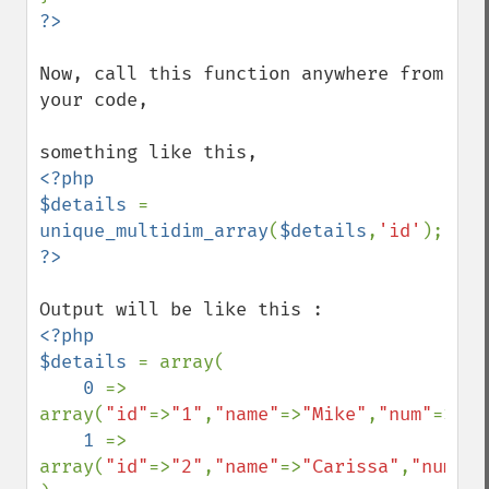
Now, call this function anywhere from 
your code,

<?php

$details 
= 
unique_multidim_array
(
$details
,
'id'
<?php

$details 
= array(

0 
=> 
array(
"id"
=>
"1"
,
"name"
=>
"Mike"
,
"num"
=>
"98
1 
=> 
array(
"id"
=>
"2"
,
"name"
=>
"Carissa"
,
"num"
=>