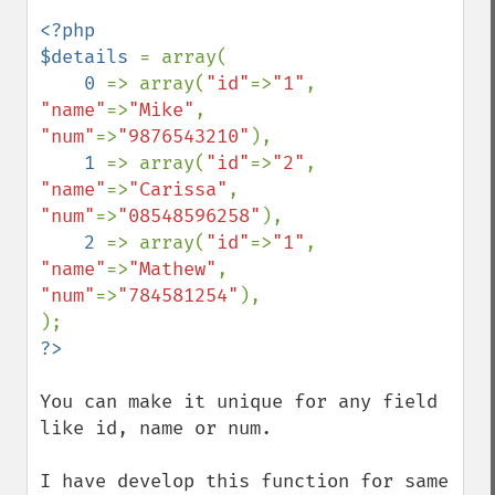
<?php

$details 
= array(

0 
=> array(
"id"
=>
"1"
, 
"name"
=>
"Mike"
,    
"num"
=>
"9876543210"
),

1 
=> array(
"id"
=>
"2"
, 
"name"
=>
"Carissa"
, 
"num"
=>
"08548596258"
),

2 
=> array(
"id"
=>
"1"
, 
"name"
=>
"Mathew"
,  
"num"
=>
"784581254"
),

You can make it unique for any field 
like id, name or num.

I have develop this function for same 