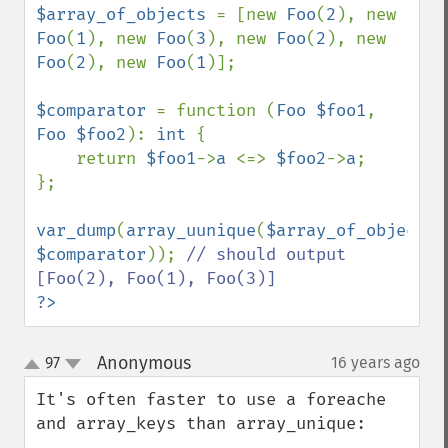
$array_of_objects 
= [new 
Foo
(
2
), new 
Foo
(
1
), new 
Foo
(
3
), new 
Foo
(
2
), new 
Foo
(
2
), new 
Foo
(
1
)];

$comparator 
= function (
Foo $foo1
, 
Foo $foo2
): 
int 
{

    return 
$foo1
->
a 
<=> 
$foo2
->
a
;

};

var_dump
(
array_uunique
(
$array_of_objects
$comparator
)); 
// should output 
?>
Anonymous
97
16 years ago
¶
up
down
It's often faster to use a foreache 
and array_keys than array_unique:
