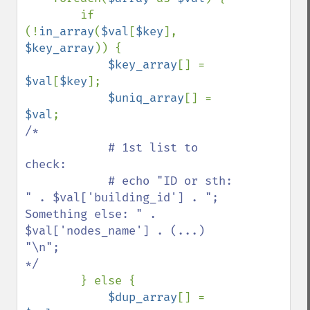
        if 
(!
in_array
(
$val
[
$key
], 
$key_array
)) {

$key_array
[] = 
$val
[
$key
];

$uniq_array
[] = 
$val
/*

            # 1st list to 
check:

            # echo "ID or sth: 
" . $val['building_id'] . "; 
Something else: " . 
$val['nodes_name'] . (...) 
"\n";

*/

} else {

$dup_array
[] = 