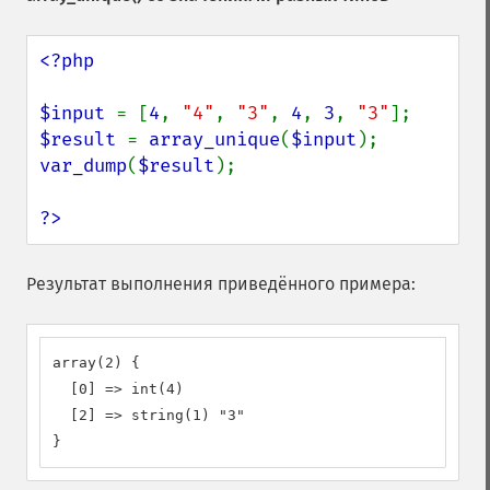
<?php

$input 
= [
4
, 
"4"
, 
"3"
, 
4
, 
3
, 
"3"
$result 
= 
array_unique
(
$input
var_dump
(
$result
);

?>
Результат выполнения приведённого примера:
array(2) {

  [0] => int(4)

  [2] => string(1) "3"

}