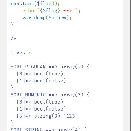
constant
(
$flag
));

    echo 
"
{
$flag
}
 ==> "
;

var_dump
(
$a_new
);

}

/*

Gives :

SORT_REGULAR ==> array(2) {

  [0]=> bool(true)

  [1]=> bool(false)

}

SORT_NUMERIC ==> array(3) {

  [0]=> bool(true)

  [1]=> bool(false)

  [5]=> string(3) "123"

}

SORT_STRING ==> array(4) {
