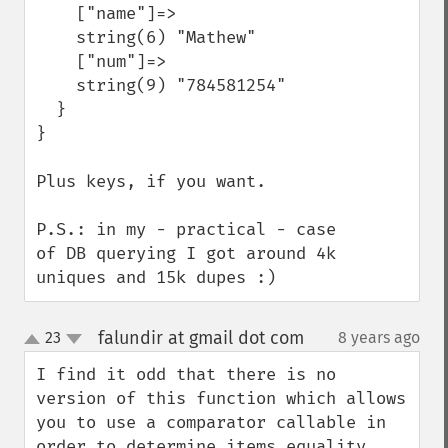
    ["name"]=>

    string(6) "Mathew"

    ["num"]=>

    string(9) "784581254"

  }

}

Plus keys, if you want.

P.S.: in my - practical - case 
of DB querying I got around 4k 
uniques and 15k dupes :)
falundir at gmail dot com
23
8 years ago
¶
up
down
I find it odd that there is no 
version of this function which allows 
you to use a comparator callable in 
order to determine items equality 