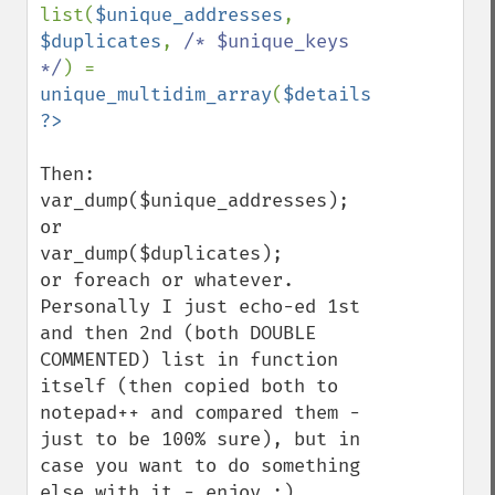
list(
$unique_addresses
, 
$duplicates
, 
/* $unique_keys 
*/
) = 
unique_multidim_array
(
$details
,
'id'
Then:

var_dump($unique_addresses);

or

var_dump($duplicates);

or foreach or whatever. 
Personally I just echo-ed 1st 
and then 2nd (both DOUBLE 
COMMENTED) list in function 
itself (then copied both to 
notepad++ and compared them - 
just to be 100% sure), but in 
case you want to do something 
else with it - enjoy :)
