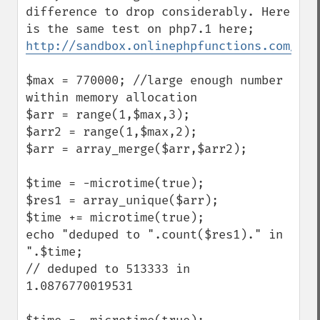
difference to drop considerably. Here 
http://sandbox.onlinephpfunctions.com/cod
$max = 770000; //large enough number 
within memory allocation

$arr = range(1,$max,3); 

$arr2 = range(1,$max,2); 

$arr = array_merge($arr,$arr2); 

$time = -microtime(true); 

$res1 = array_unique($arr); 

$time += microtime(true); 

echo "deduped to ".count($res1)." in 
".$time; 

// deduped to 513333 in 
1.0876770019531
