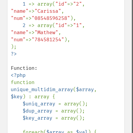
1 
=> array(
"id"
=>
"2"
, 
"name"
=>
"Carissa"
, 
"num"
=>
"08548596258"
),

2 
=> array(
"id"
=>
"1"
, 
"name"
=>
"Mathew"
,  
"num"
=>
"784581254"
),

?>
function 
unique_multidim_array
(
$array
, 
$key
) : array {

$uniq_array 
= array();

$dup_array 
= array();

$key_array 
= array();

    foreach(
$array 
as 
$val
) {
