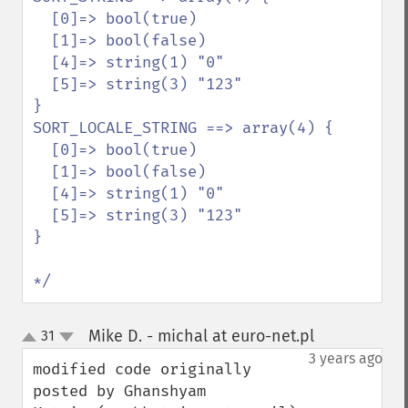
  [0]=> bool(true)

  [1]=> bool(false)

  [4]=> string(1) "0"

  [5]=> string(3) "123"

}

SORT_LOCALE_STRING ==> array(4) {

  [0]=> bool(true)

  [1]=> bool(false)

  [4]=> string(1) "0"

  [5]=> string(3) "123"

}

*/
Mike D. - michal at euro-net.pl
31
¶
up
down
3 years ago
modified code originally 
posted by Ghanshyam 