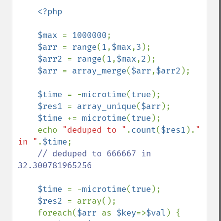
<?php

    $max 
= 
1000000
;

$arr 
= 
range
(
1
,
$max
,
3
);

$arr2 
= 
range
(
1
,
$max
,
2
);

$arr 
= 
array_merge
(
$arr
,
$arr2
);

$time 
= -
microtime
(
true
);

$res1 
= 
array_unique
(
$arr
);

$time 
+= 
microtime
(
true
);

    echo 
"deduped to "
.
count
(
$res1
).
" 
in "
.
$time
;

// deduped to 666667 in 
32.300781965256

$time 
= -
microtime
(
true
);

$res2 
= array();

    foreach(
$arr 
as 
$key
=>
$val
) {    
