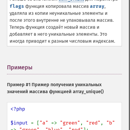
flags
функция копировала массив
array
,
удаляла из копии неуникальные элементы и
после этого внутренне не упаковывала массив.
Теперь функция создаёт новый массив и
добавляет в него уникальные элементы. Это
иногда приводит к разным числовым индексам.
Примеры
¶
Пример #1 Пример получения уникальных
значений массива функцией
array_unique()
<?php

$input 
= [
"a" 
=> 
"green"
, 
"red"
, 
"b" 
=> 
"green"
, 
"blue"
, 
"red"