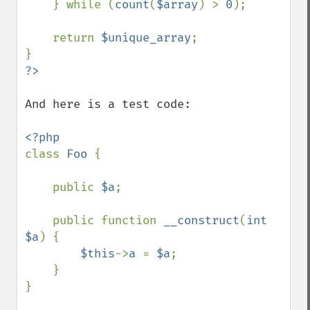
    } while (
count
(
$array
) > 
0
);

    return 
$unique_array
;

And here is a test code:

class 
Foo 
{

    public 
$a
;

    public function 
__construct
(
int 
$a
) {

$this
->
a 
= 
$a
;

    }

}
