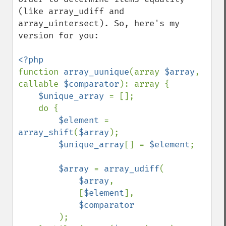
(like array_udiff and 
array_uintersect). So, here's my 
version for you:

function 
array_uunique
(array 
$array
, 
callable 
$comparator
): array {

$unique_array 
= [];

    do {

$element 
= 
array_shift
(
$array
);

$unique_array
[] = 
$element
;

$array 
= 
array_udiff
(

$array
,

            [
$element
],

$comparator

);
