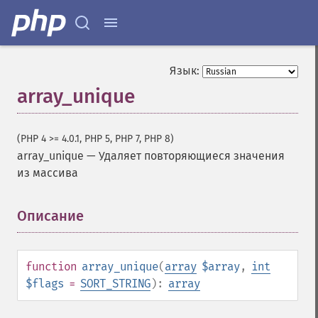
Язык:
array_unique
(PHP 4 >= 4.0.1, PHP 5, PHP 7, PHP 8)
array_unique
—
Удаляет повторяющиеся значения
из массива
Описание
¶
function
array_unique
(
array
$array
,
int
$flags
=
SORT_STRING
):
array