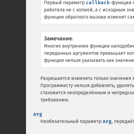
Первый параметр
callback
-функции 
работала не с копией, а с исходным з
функции обратного вызова изменят са
Замечание
:
Многие внутренние функции наподоб
переданных аргументов превышает кол
функции нельзя указывать как значен
Разрешается изменять только значения
Программисту нельзя добавлять, удалят
становится неопределённым и непредска
требованию.
arg
Необязательный параметр
arg
, передаё