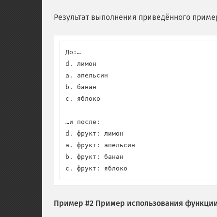
Результат выполнения приведённого приме
До:…

d. лимон

a. апельсин

b. банан

c. яблоко

…и после:

d. фрукт: лимон

a. фрукт: апельсин

b. фрукт: банан

c. фрукт: яблоко
Пример #2 Пример использования функци