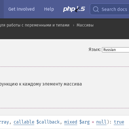
Get Involved
Help
Search docs
для работы с переменными и типами
Массивы
Язык:
функцию к каждому элементу массива
rray
,
callable
$callback
,
mixed
$arg
=
null
):
true