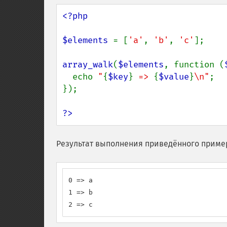
<?php

$elements 
= [
'a'
, 
'b'
, 
'c'
];

array_walk
(
$elements
, function (
  echo 
"
{
$key
}
 => 
{
$value
}
\n"
;

});

?>
Результат выполнения приведённого приме
0 => a

1 => b

2 => c