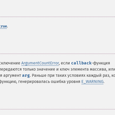
.
true
исключение
ArgumentCountError
, если
callback
-функция
 передаются только значение и ключ элемента массива, ил
ся аргумент
arg
. Раньше при таких условиях каждый раз, к
функцию, генерировалась ошибка уровня
E_WARNING
.