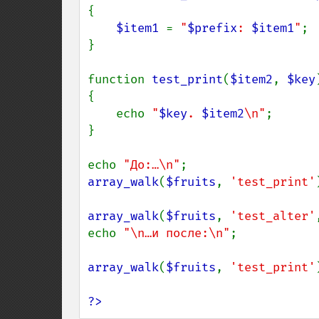
{

$item1 
= 
"
$prefix
: 
$item1
"
;

}

function 
test_print
(
$item2
, 
$key
)
{

    echo 
"
$key
. 
$item2
\n"
;

}

echo 
"До:…\n"
array_walk
(
$fruits
, 
'test_print'
array_walk
(
$fruits
, 
'test_alter'
echo 
"\n…и после:\n"
;

array_walk
(
$fruits
, 
'test_print'
?>