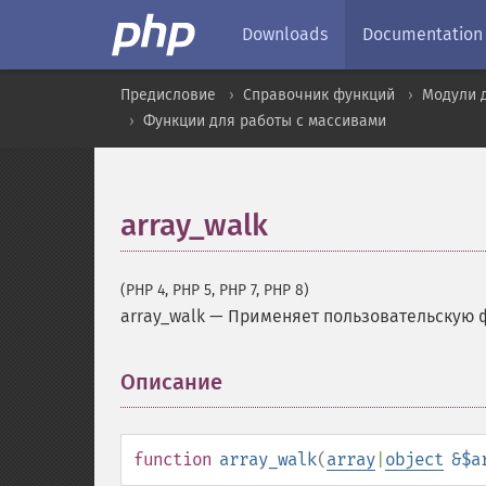
Downloads
Documentation
Предисловие
Справочник функций
Модули 
Функции для работы с массивами
array_walk
(PHP 4, PHP 5, PHP 7, PHP 8)
array_walk
—
Применяет пользовательскую 
Описание
¶
function
array_walk
(
array
|
object
&$a