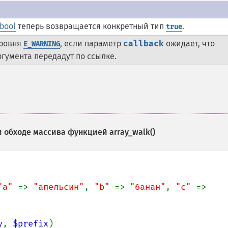
bool
теперь возвращается конкретный тип
.
true
уровня
, если параметр
callback
ожидает, что
E_WARNING
ргумента передадут по ссылке.
и обходе массива функцией
array_walk()
"a" 
=> 
"апельсин"
, 
"b" 
=> 
"банан"
, 
"c" 
=> 
y
, 
$prefix
)
