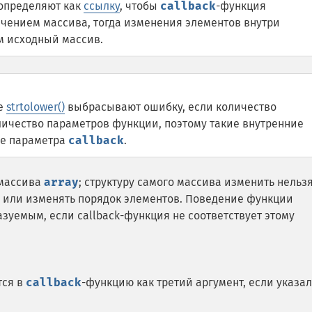
определяют как
ссылку
, чтобы
callback
-функция
начением массива, тогда изменения элементов внутри
м исходный массив.
ие
strtolower()
выбрасывают ошибку, если количество
ичество параметров функции, поэтому такие внутренние
ие параметра
callback
.
 массива
array
; структуру самого массива изменить нельзя
ь или изменять порядок элементов. Поведение функции
зуемым, если callback-функция не соответствует этому
тся в
callback
-функцию как третий аргумент, если указал