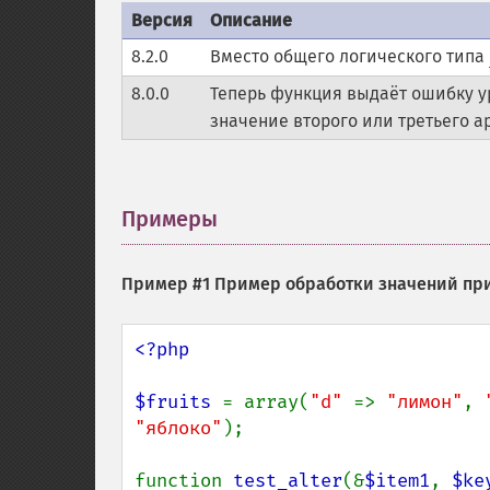
Версия
Описание
8.2.0
Вместо общего логического типа
8.0.0
Теперь функция выдаёт ошибку 
значение второго или третьего а
Примеры
¶
Пример #1 Пример обработки значений пр
<?php

$fruits 
= array(
"d" 
=> 
"лимон"
, 
"яблоко"
);

function 
test_alter
(&
$item1
, 
$ke