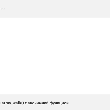
ра:
и
array_walk()
с анонимной функцией