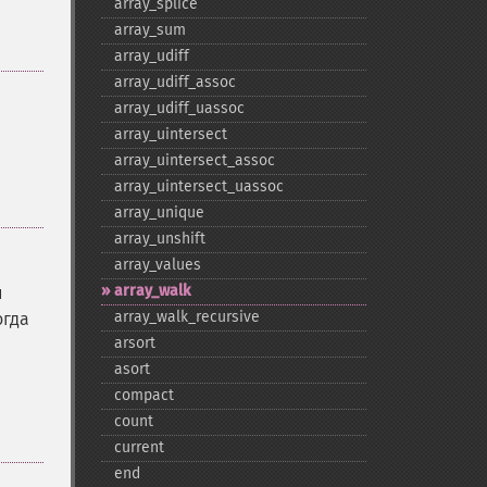
array_​splice
array_​sum
array_​udiff
array_​udiff_​assoc
array_​udiff_​uassoc
array_​uintersect
array_​uintersect_​assoc
array_​uintersect_​uassoc
array_​unique
array_​unshift
array_​values
array_​walk
и
array_​walk_​recursive
огда
arsort
asort
compact
count
current
end