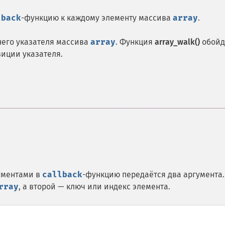
lback
-функцию к каждому элементу массива
array
.
него указателя массива
array
. Функция
array_walk()
обойд
иции указателя.
ументами в
callback
-функцию передаётся два аргумента.
rray
, а второй — ключ или индекс элемента.