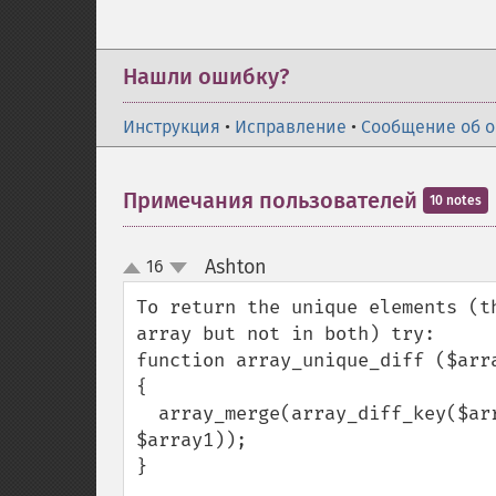
Нашли ошибку?
Инструкция
•
Исправление
•
Сообщение об 
Примечания пользователей
10 notes
Ashton
16
¶
up
down
To return the unique elements (t
array but not in both) try:

function array_unique_diff ($arra
{

  array_merge(array_diff_key($array1, $array2), array_diff_key($array2, 
$array1));

}
