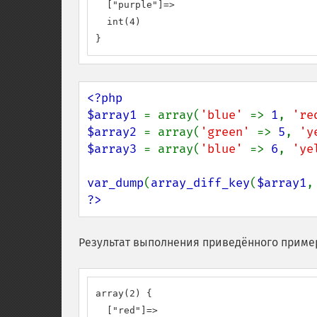
  ["purple"]=>

  int(4)

}
<?php

$array1 
= array(
'blue' 
=> 
1
, 
're
$array2 
= array(
'green' 
=> 
5
, 
'y
$array3 
= array(
'blue' 
=> 
6
, 
'ye
var_dump
(
array_diff_key
(
$array1
,
?>
Результат выполнения приведённого приме
array(2) {

  ["red"]=>
