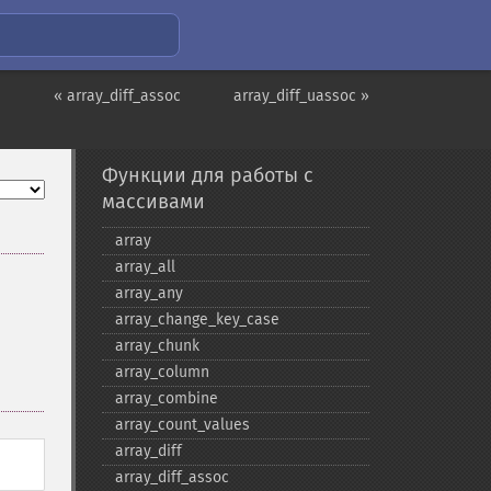
« array_diff_assoc
array_diff_uassoc »
Функции для работы с
массивами
array
array_​all
array_​any
array_​change_​key_​case
array_​chunk
array_​column
array_​combine
array_​count_​values
array_​diff
array_​diff_​assoc