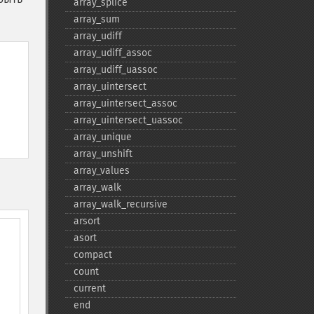
array_​splice
array_​sum
array_​udiff
array_​udiff_​assoc
array_​udiff_​uassoc
array_​uintersect
array_​uintersect_​assoc
array_​uintersect_​uassoc
array_​unique
array_​unshift
array_​values
array_​walk
array_​walk_​recursive
arsort
asort
compact
count
current
end