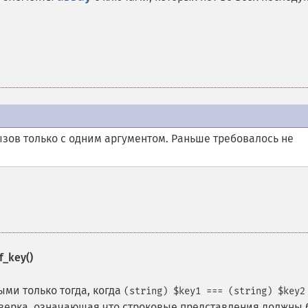
зов только с одним аргументом. Раньше требовалось не
f_key()
ми только тогда, когда
(string) $key1 === (string) $key
верка, означающая что строковые представления должны 