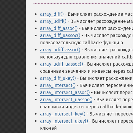
array_diff()
- Вычисляет расхождение ма
array_udiff()
- Вычисляет расхождение ма
array_diff_assoc()
- Вычисляет расхожден
array_diff_uassoc()
- Вычисляет расхожден
пользовательскую callback-функцию
array_udiff_assoc()
- Вычисляет расхожден
используя для сравнения значений call
array_udiff_uassoc()
- Вычисляет расхожде
сравнивая значения и индексы через ca
array_diff_ukey()
- Вычисляет расхождени
array_intersect()
- Вычисляет пересечени
array_intersect_assoc()
- Вычисляет перес
array_intersect_uassoc()
- Вычисляет пере
сравнивая индексы через callback-функ
array_intersect_key()
- Вычисляет пересе
array_intersect_ukey()
- Вычисляет пересе
ключей