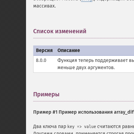
массивах.
Список изменений
¶
Версия
Описание
8.0.0
Функция теперь поддерживает вы
меньше двух аргументов.
Примеры
¶
Пример #1 Пример использования
array_dif
Два ключа пар
считаются равны
key => value
Другими словами, применяется строгая про