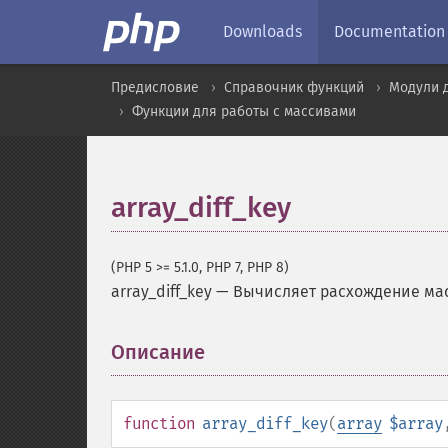
Downloads
Documentation
Предисловие
Справочник функций
Модули 
Функции для работы с массивами
array_diff_key
(PHP 5 >= 5.1.0, PHP 7, PHP 8)
array_diff_key
—
Вычисляет расхождение ма
Описание
¶
function
array_diff_key
(
array
$array