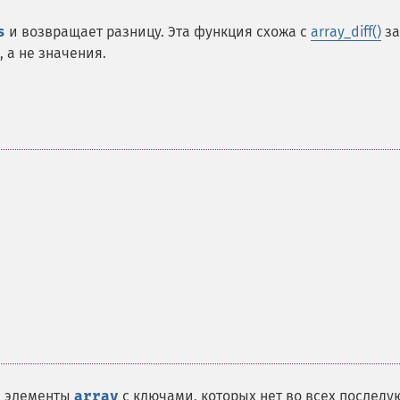
s
и возвращает разницу. Эта функция схожа с
array_diff()
за
 а не значения.
е элементы
array
с ключами, которых нет во всех послед