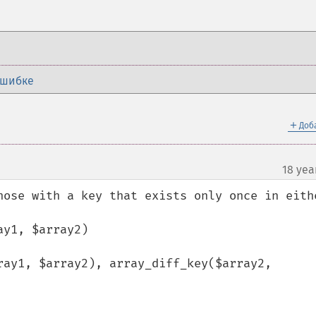
ошибке
＋
Доб
18 yea
hose with a key that exists only once in eithe
y1, $array2)
