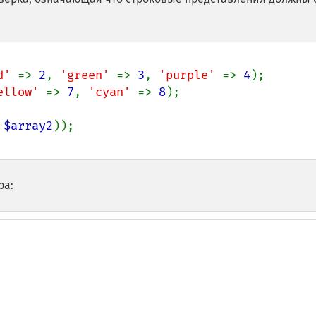
d' 
=> 
2
, 
'green' 
=> 
3
, 
'purple' 
=> 
4
ellow' 
=> 
7
, 
'cyan' 
=> 
8
);

 
$array2
ра: