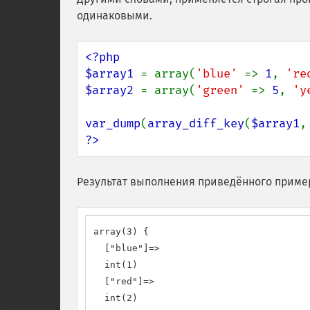
одинаковыми.
<?php

$array1 
= array(
'blue' 
=> 
1
, 
're
$array2 
= array(
'green' 
=> 
5
, 
'y
var_dump
(
array_diff_key
(
$array1
,
?>
Результат выполнения приведённого приме
array(3) {

  ["blue"]=>

  int(1)

  ["red"]=>

  int(2)
