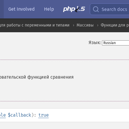
Get Involved
Help
Search docs
для работы с переменными и типами
Массивы
Функции для р
Язык:
зовательской функцией сравнения
ble
$callback
):
true