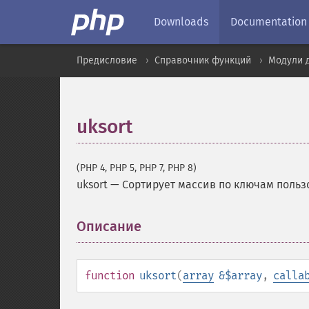
Downloads
Documentation
Предисловие
Справочник функций
Модули 
uksort
(PHP 4, PHP 5, PHP 7, PHP 8)
uksort
—
Сортирует массив по ключам поль
Описание
¶
function
uksort
(
array
&$array
,
calla