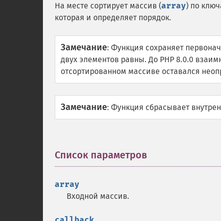
На месте сортирует массив (
array
) по клю
которая и определяет порядок.
Замечание
:
Функция сохраняет первонач
двух элементов равны. До PHP 8.0.0 взаи
отсортированном массиве оставался нео
Замечание
:
Функция сбрасывает внутрен
Список параметров
¶
array
Входной массив.
callback