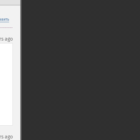
авить
rs ago
rs ago