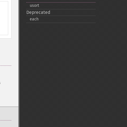
usort
Deprecated
each
в