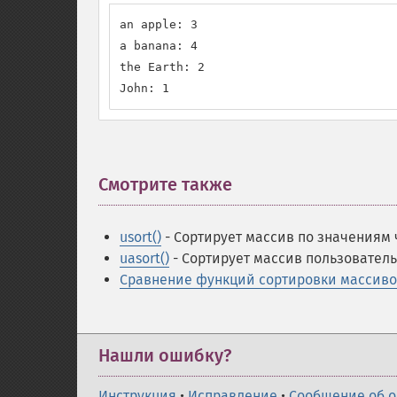
an apple: 3

a banana: 4

the Earth: 2

John: 1
Смотрите также
¶
usort()
- Сортирует массив по значениям
uasort()
- Сортирует массив пользовател
Сравнение функций сортировки массив
Нашли ошибку?
Инструкция
•
Исправление
•
Сообщение об 