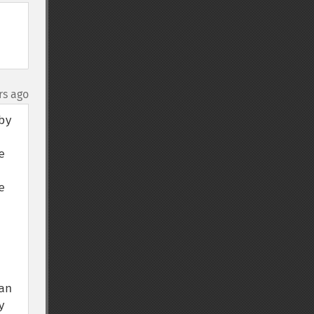
rs ago
y 
 
 
n 
 