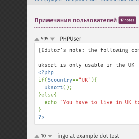
Примечания пользователей
17 notes
PHPUser
595
¶
up
down
[Editor's note: the following com
if(
$country
==
"UK"
){

uksort
();

}else{

  echo 
"You have to live in UK t
?>
ingo at example dot test
10
¶
up