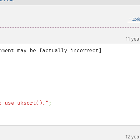
＋
Доб
11 yea
ment may be factually incorrect]

o use uksort()."
;

12 yea