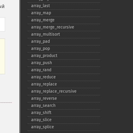
array_​last
ый
array_​map
array_​merge
array_​merge_​recursive
array_​multisort
array_​pad
array_​pop
array_​product
array_​push
array_​rand
array_​reduce
array_​replace
array_​replace_​recursive
array_​reverse
array_​search
array_​shift
array_​slice
array_​splice