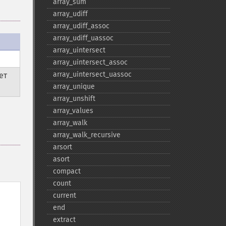
array_​sum
array_​udiff
array_​udiff_​assoc
array_​udiff_​uassoc
array_​uintersect
array_​uintersect_​assoc
array_​uintersect_​uassoc
ет
array_​unique
array_​unshift
array_​values
array_​walk
array_​walk_​recursive
arsort
asort
compact
count
current
end
extract