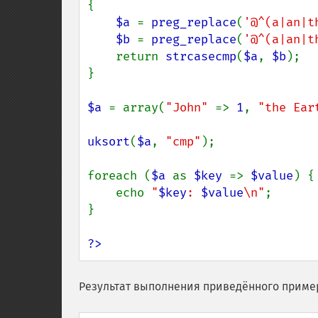
{

$a 
= 
preg_replace
(
'@^(a|an|t
$b 
= 
preg_replace
(
'@^(a|an|t
    return 
strcasecmp
(
$a
, 
$b
);

}

$a 
= array(
"John" 
=> 
1
, 
"the Ear
uksort
(
$a
, 
"cmp"
);

foreach (
$a 
as 
$key 
=> 
$value
) {

    echo 
"
$key
: 
$value
\n"
;

}

?>
Результат выполнения приведённого приме