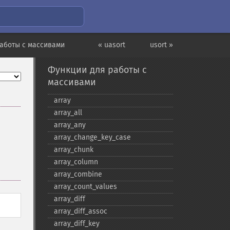
аботы с массивами
« uasort
usort »
Функции для работы с
массивами
array
array_​all
array_​any
array_​change_​key_​case
array_​chunk
array_​column
array_​combine
array_​count_​values
array_​diff
array_​diff_​assoc
array_​diff_​key