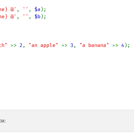
he) @'
, 
''
, 
$a
);

he) @'
, 
''
, 
$b
);

th" 
=> 
2
, 
"an apple" 
=> 
3
, 
"a banana" 
=> 
4
);

ра: