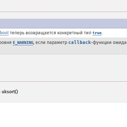
bool
теперь возвращается конкретный тип
.
true
уровня
, если параметр
callback
-функции ожида
E_WARNING
и
uksort()