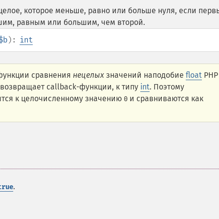
елое, которое меньше, равно или больше нуля, если перв
шим, равным или большим, чем второй.
$b
):
int
 функции сравнения
нецелых
значений наподобие
float
PHP
 возвращает callback-функции, к типу
int
. Поэтому
тся к целочисленному значению
и сравниваются как
0
.
true