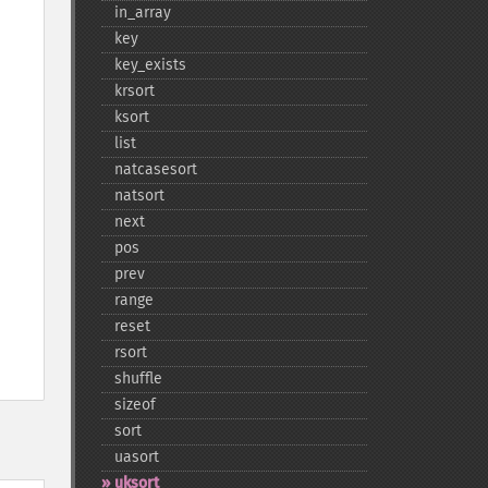
in_​array
key
key_​exists
krsort
ksort
list
natcasesort
natsort
next
pos
prev
range
reset
rsort
shuffle
sizeof
sort
uasort
uksort