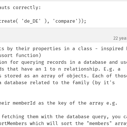
uts correctly:

create( 'de_DE' ), 'compare'));
22 yea
ts by their properties in a class - inspired b
sort function)

ion for querying records in a database and use
ds that have an 1 to n relationship. E.g. a 
s stored as an array of objects. Each of those
a database related to the family (by it's 
heir memberId as the key of the array e.g. 
 fetching them with the database query, you ca
ortMembers which will sort the "members" array