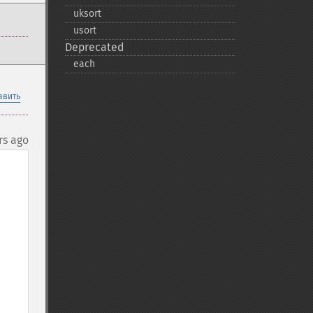
uksort
usort
Deprecated
each
авить
rs ago