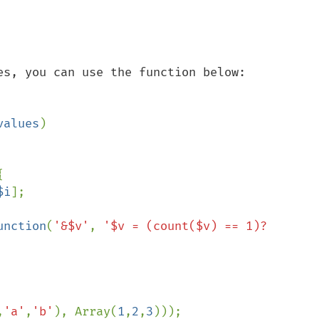
es, you can use the function below:

values
)



$i
];

unction
(
'&$v'
, 
'$v = (count($v) == 1)? 
,
'a'
,
'b'
), Array(
1
,
2
,
3