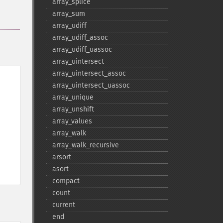
array_​splice
array_​sum
array_​udiff
array_​udiff_​assoc
array_​udiff_​uassoc
array_​uintersect
array_​uintersect_​assoc
array_​uintersect_​uassoc
array_​unique
array_​unshift
array_​values
array_​walk
array_​walk_​recursive
arsort
asort
compact
count
current
end