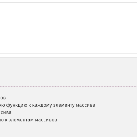
вов
ую функцию к каждому элементу массива
ссива
ию к элементам массивов