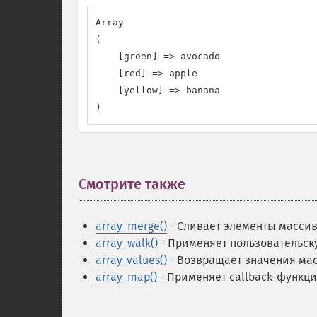
Array

(

    [green] => avocado

    [red] => apple

    [yellow] => banana

)
Смотрите также
¶
array_merge()
- Сливает элементы масси
array_walk()
- Применяет пользовательск
array_values()
- Возвращает значения ма
array_map()
- Применяет callback-функц