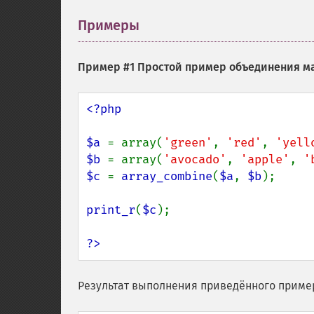
Примеры
¶
Пример #1 Простой пример объединения 
<?php

$a 
= array(
'green'
, 
'red'
, 
'yell
$b 
= array(
'avocado'
, 
'apple'
, 
'
$c 
= 
array_combine
(
$a
, 
$b
);

print_r
(
$c
);

?>
Результат выполнения приведённого приме