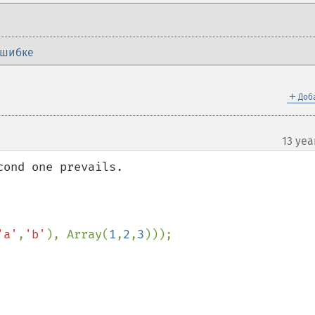
ошибке
＋
Доб
13 yea
ond one prevails. 

'a'
,
'b'
), Array(
1
,
2
,
3