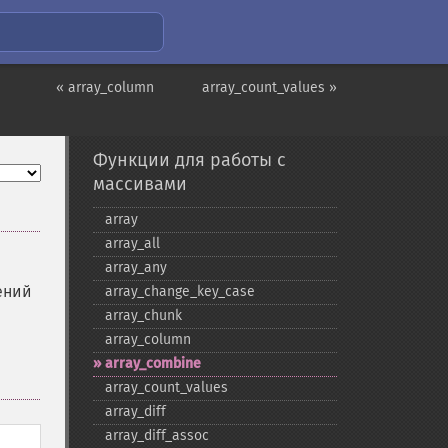
« array_column
array_count_values »
Функции для работы с
массивами
array
array_​all
array_​any
ений
array_​change_​key_​case
array_​chunk
array_​column
array_​combine
array_​count_​values
array_​diff
array_​diff_​assoc