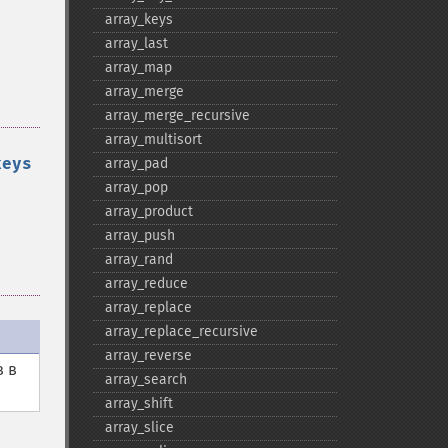
array_​keys
array_​last
array_​map
array_​merge
array_​merge_​recursive
array_​multisort
keys
array_​pad
array_​pop
array_​product
array_​push
array_​rand
array_​reduce
array_​replace
array_​replace_​recursive
array_​reverse
в в
array_​search
array_​shift
array_​slice