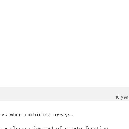
10 yea
¶
ys when combining arrays.

e a closure instead of create_function
