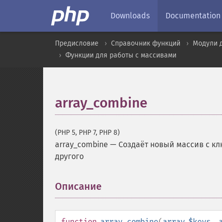
Downloads
Documentation
Предисловие
Справочник функций
Модули 
Функции для работы с массивами
array_combine
(PHP 5, PHP 7, PHP 8)
array_combine
—
Создаёт новый массив с к
другого
Описание
¶
function
array_combine
(
array
$keys
,