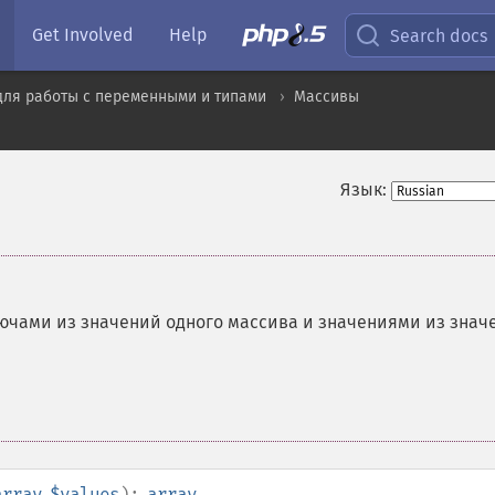
Get Involved
Help
Search docs
для работы с переменными и типами
Массивы
Язык:
лючами из значений одного массива и значениями из знач
array
$values
):
array