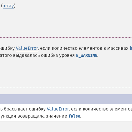
 (
array
).
 ошибку
ValueError
, если количество элементов в массивах
о этого выдавалась ошибка уровня
.
E_WARNING
выбрасывает ошибку
ValueError
, если количество элементо
 функция возвращала значение
.
false