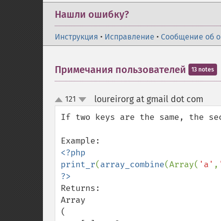
Нашли ошибку?
Инструкция
•
Исправление
•
Сообщение об 
Примечания пользователей
13 notes
loureirorg at gmail dot com
121
¶
up
down
If two keys are the same, the sec
<?php

print_r
(
array_combine
(Array(
'a'
,
Returns:

Array

(
