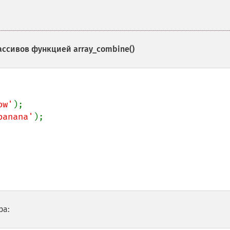
массивов функцией
array_combine()
ow'
banana'
ра: