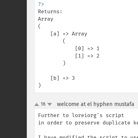
Returns:

Array

(

    [a] => Array

        (

            [0] => 1

            [1] => 2

        )

    [b] => 3

)
welcome at el hyphen mustafa
16
up
down
Further to loreiorg's script 

in order to preserve duplicate ke
I have modified the script to us