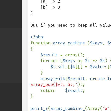
    [a] => 2

    [b] => 3

)

But if you need to keep all valu
function 
array_combine_
(
$keys
, 
$
{

$result 
= array();

    foreach (
$keys 
as 
$i 
=> 
$k
) {
$result
[
$k
][] = 
$values
[
    }

array_walk
(
$result
, 
create_f
array_pop($v): $v;'
));

    return    
$result
;

}

print_r
(
array_combine_
(Array(
'a'