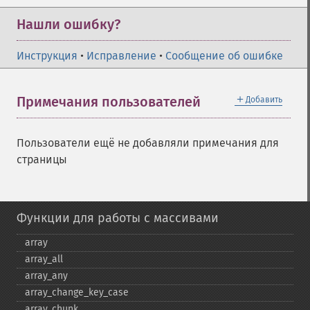
Нашли ошибку?
Инструкция
•
Исправление
•
Сообщение об ошибке
＋
Примечания пользователей
Добавить
Пользователи ещё не добавляли примечания для
страницы
Функции для работы с массивами
array
array_​all
array_​any
array_​change_​key_​case
array_​chunk