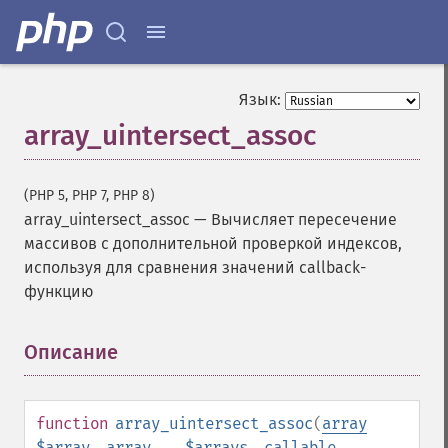
Язык:
array_uintersect_assoc
(PHP 5, PHP 7, PHP 8)
array_uintersect_assoc
—
Вычисляет пересечение
массивов с дополнительной проверкой индексов,
используя для сравнения значений callback-
функцию
Описание
¶
function
array_uintersect_assoc
(
array
$array
,
array
...$arrays
,
callable