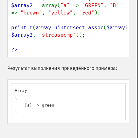
$array2 
= array(
"a" 
=> 
"GREEN"
, 
"B" 
=> 
"brown"
, 
"yellow"
, 
"red"
);

print_r
(
array_uintersect_assoc
(
$array1
, 
$array2
, 
"strcasecmp"
));

?>
Результат выполнения приведённого примера:
Array

(

    [a] => green

)