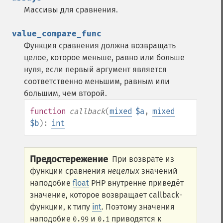
Массивы для сравнения.
value_compare_func
Функция сравнения должна возвращать
целое, которое меньше, равно или больше
нуля, если первый аргумент является
соответственно меньшим, равным или
большим, чем второй.
function
callback
(
mixed
$a
,
mixed
$b
):
int
Предостережение
При возврате из
функции сравнения
нецелых
значений
наподобие
float
PHP внутренне приведёт
значение, которое возвращает callback-
функции, к типу
int
. Поэтому значения
наподобие
и
приводятся к
0.99
0.1