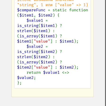
$compareFunc 
= static function 
(
$item1
, 
$item2
) {

$value1 
= 
is_string
(
$item1
) ? 
strlen
(
$item1
) : 
(
is_array
(
$item1
) ? 
$item1
[
"value"
] : 
$item1
);

$value2 
= 
is_string
(
$item2
) ? 
strlen
(
$item2
) : 
(
is_array
(
$item2
) ? 
$item2
[
"value"
] : 
$item2
);

    return 
$value1 
<=> 
$value2
;

};