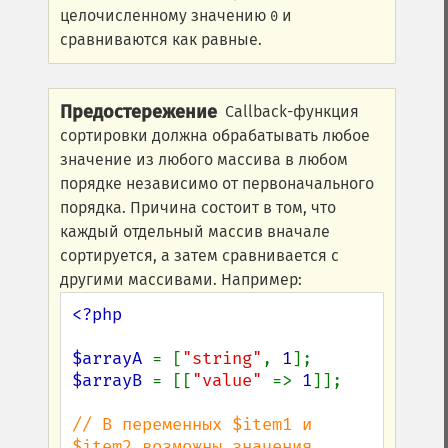
целочисленному значению
и
0
сравниваются как равные.
Предостережение
Callback-функция
сортировки должна обрабатывать любое
значение из любого массива в любом
порядке независимо от первоначального
порядка. Причина состоит в том, что
каждый отдельный массив вначале
сортируется, а затем сравнивается с
другими массивами. Например:
<?php

$arrayA 
= [
"string"
, 
1
$arrayB 
= [[
"value" 
=> 
1
]];

// В переменных $item1 и 
$item2 возможны значения 