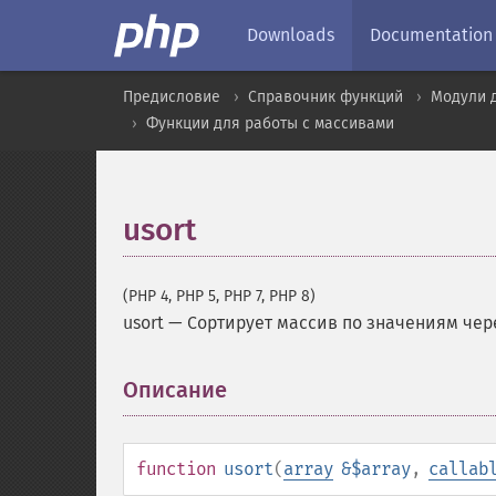
Downloads
Documentation
Предисловие
Справочник функций
Модули 
Функции для работы с массивами
usort
(PHP 4, PHP 5, PHP 7, PHP 8)
usort
—
Сортирует массив по значениям че
Описание
¶
function
usort
(
array
&$array
,
callab