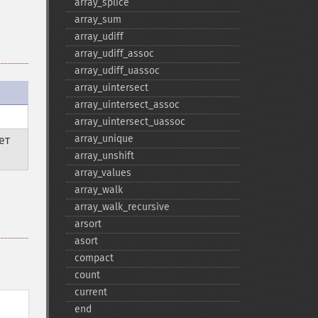
array_​splice
array_​sum
array_​udiff
array_​udiff_​assoc
array_​udiff_​uassoc
array_​uintersect
array_​uintersect_​assoc
array_​uintersect_​uassoc
array_​unique
ет
array_​unshift
array_​values
array_​walk
array_​walk_​recursive
arsort
asort
compact
count
current
end