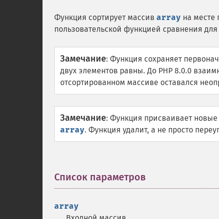
Функция сортирует массив
array
на месте 
пользовательской функцией сравнения для
Замечание
:
Функция сохраняет первонач
двух элементов равны. До PHP 8.0.0 взаи
отсортированном массиве оставался нео
Замечание
:
Функция присваивает новые 
array
. Функция удалит, а не просто пере
Список параметров
¶
array
Входной массив.