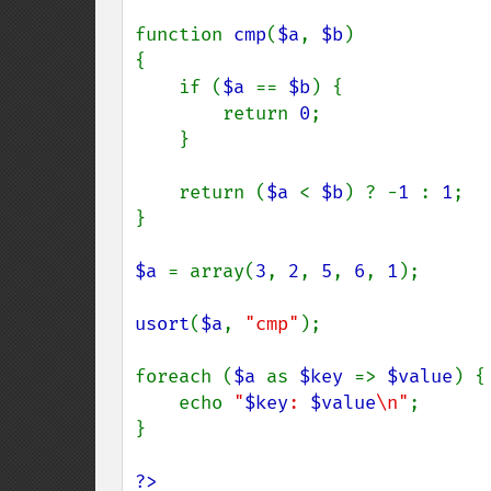
function 
cmp
(
$a
, 
$b
)

{

    if (
$a 
== 
$b
) {

        return 
0
;

    }

    return (
$a 
< 
$b
) ? -
1 
: 
1
;

}

$a 
= array(
3
, 
2
, 
5
, 
6
, 
1
);

usort
(
$a
, 
"cmp"
);

foreach (
$a 
as 
$key 
=> 
$value
) {

    echo 
"
$key
: 
$value
\n"
;

}

?>