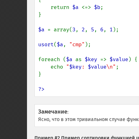
    return 
$a 
<=> 
$b
;

}

$a 
= array(
3
, 
2
, 
5
, 
6
, 
1
);

usort
(
$a
, 
"cmp"
);

foreach (
$a 
as 
$key 
=> 
$value
) {

    echo 
"
$key
: 
$value
\n"
;

}

?>
Замечание
:
Ясно, что в этом тривиальном случае фун
Пример #2 Пример сортировки функцией
u