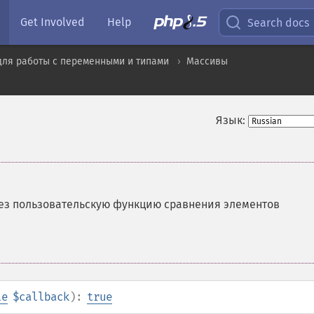
Get Involved
Help
Search docs
для работы с переменными и типами
Массивы
Язык:
рез пользовательскую функцию сравнения элементов
le
$callback
):
true