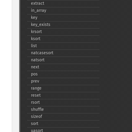
extract
in_​array
key
key_​exists
krsort
ksort
list
natcasesort
natsort
next
pos
prev
range
reset
rsort
shuffle
sizeof
sort
uasort