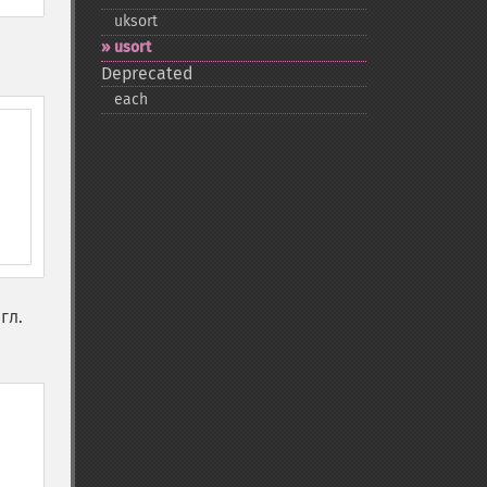
uksort
usort
Deprecated
each
гл.