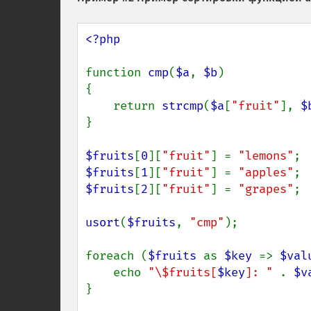
<?php

function 
cmp
(
$a
, 
$b
)

{

    return 
strcmp
(
$a
[
"fruit"
], 
$
}

$fruits
[
0
][
"fruit"
] = 
"lemons"
$fruits
[
1
][
"fruit"
] = 
"apples"
$fruits
[
2
][
"fruit"
] = 
"grapes"
;

usort
(
$fruits
, 
"cmp"
);

foreach (
$fruits 
as 
$key 
=> 
$val
    echo 
"\$fruits[
$key
]: " 
. 
$v
}
