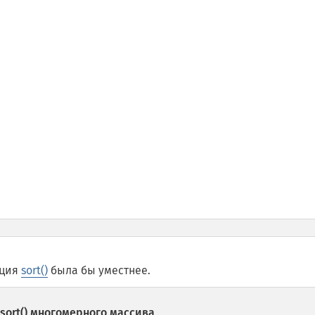
кция
sort()
была бы уместнее.
sort()
многомерного массива