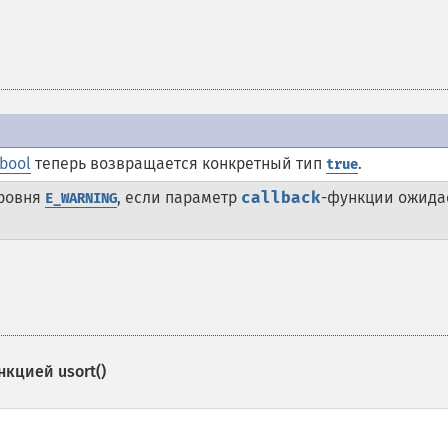
bool
теперь возвращается конкретный тип
.
true
уровня
, если параметр
callback
-функции ожида
E_WARNING
ункцией
usort()