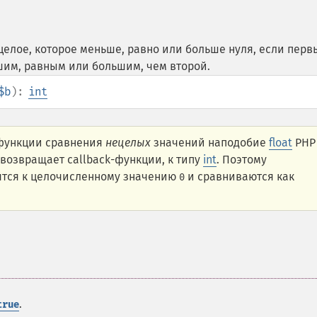
елое, которое меньше, равно или больше нуля, если перв
шим, равным или большим, чем второй.
$b
):
int
 функции сравнения
нецелых
значений наподобие
float
PHP
 возвращает callback-функции, к типу
int
. Поэтому
тся к целочисленному значению
и сравниваются как
0
.
true