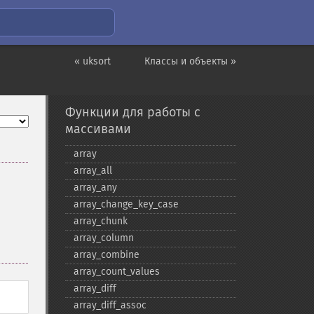
« uksort
Классы и объекты »
Функции для работы с
массивами
array
array_​all
array_​any
array_​change_​key_​case
array_​chunk
array_​column
array_​combine
array_​count_​values
array_​diff
array_​diff_​assoc