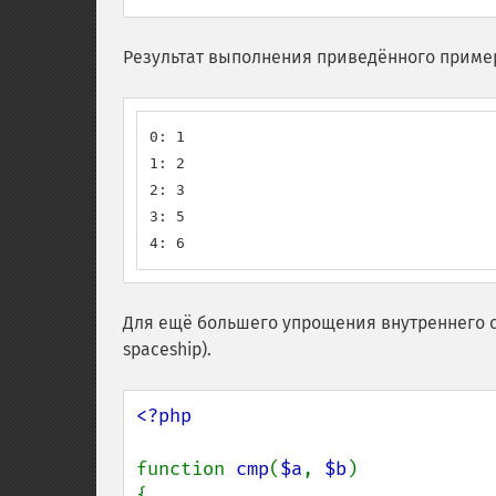
Результат выполнения приведённого приме
0: 1

1: 2

2: 3

3: 5

4: 6
Для ещё большего упрощения внутреннего с
spaceship).
<?php

function 
cmp
(
$a
, 
$b
)

{
