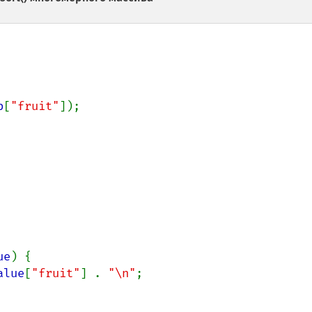
b
[
"fruit"
]);

ue
) {

alue
[
"fruit"
] . 
"\n"
;
