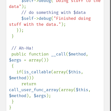
$self
->
debug
(
"Doing stuff to the 
data"
);

// do something with $data

$self
->
debug
(
"Finished doing 
stuff with the data."
);

   });

 }

// Ah-Ha!

public function 
__call
(
$method
, 
$args 
= array())

 {

   if(
is_callable
(array(
$this
, 
$method
)))

     return 
call_user_func_array
(array(
$this
, 
$method
), 
$args
);

 }

}
