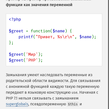
функции как значения переменной
<?php

$greet 
= function(
$name
) {

printf
(
"Привет, %s\r\n"
, 
$name
);

};

$greet
(
'Мир'
$greet
(
'PHP'
);
Замыкания умеют наследовать переменные из
родительской области видимости. Для связывания
с анонимной функцией каждую такую переменную
передают в языковую конструкцию
. Начиная с
use
PHP 7.1 нельзя связывать с замыканием
superglobals
, псевдопеременную
и
$this