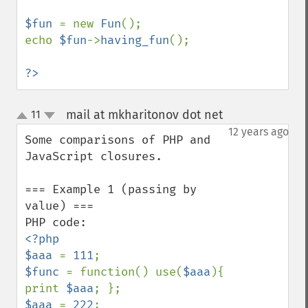
$fun 
= new 
Fun
();

echo 
$fun
->
having_fun
();

?>
mail at mkharitonov dot net
11
¶
up
down
12 years ago
Some comparisons of PHP and 
JavaScript closures.

=== Example 1 (passing by 
value) ===

<?php

$aaa 
= 
111
$func 
= function() use(
$aaa
){ 
print 
$aaa
$aaa 
= 
222