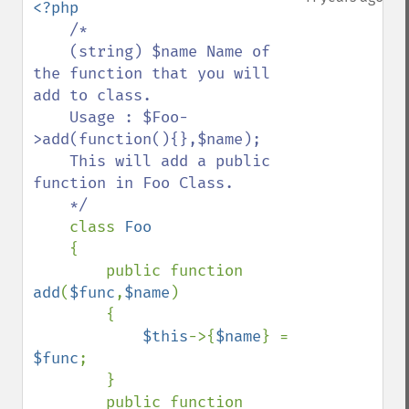
<?php

/*

    (string) $name Name of 
the function that you will 
add to class.

    Usage : $Foo-
>add(function(){},$name);

    This will add a public 
function in Foo Class.

    */

class 
Foo

{

        public function 
add
(
$func
,
$name
)

        {

$this
->{
$name
} = 
$func
;

        }

        public function 