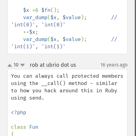
$x 
=& 
$fn
();

var_dump
(
$x
, 
$value
);        
// 
'int(0)', 'int(0)'

++
$x
;

var_dump
(
$x
, 
$value
);        
// 
'int(1)', 'int(1)'
rob at ubrio dot us
10
16 years ago
¶
up
down
You can always call protected members 
using the __call() method - similar 
to how you hack around this in Ruby 
using send.

<?php

class 
{
