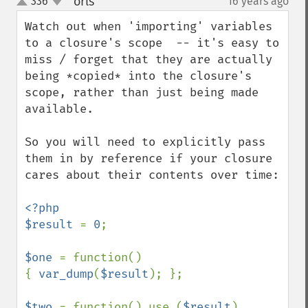
orls
336
16 years ago
¶
up
down
Watch out when 'importing' variables 
to a closure's scope  -- it's easy to 
miss / forget that they are actually 
being *copied* into the closure's 
scope, rather than just being made 
available.

So you will need to explicitly pass 
them in by reference if your closure 
cares about their contents over time:

<?php

$result 
= 
0
;

$one 
= function()

{ 
var_dump
(
$result
); };

$two 
= function() use (
$result
)
