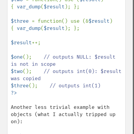
{ 
var_dump
(
$result
); };

$three 
= function() use (&
$result
)

{ 
var_dump
(
$result
); };

$result
++;

$one
();    
// outputs NULL: $result 
$two
();    
// outputs int(0): $result 
$three
();    
Another less trivial example with 
objects (what I actually tripped up 
on):
