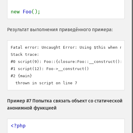
new 
Foo
();
Результат выполнения приведённого примера:
Fatal error: Uncaught Error: Using $this when not in
Stack trace:

#0 script(9): Foo::{closure:Foo::__construct():6}()

#1 script(12): Foo->__construct()

#2 {main}

Пример #7 Попытка связать объект со статической
анонимной функцией
<?php
