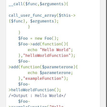
__call
(
$func
,
$arguments
){

call_user_func_array
(
$this
->
{
$func
}, 
$arguments
); 

        }

    }

$Foo 
= new 
Foo
();

$Foo
->
add
(function(){

        echo 
"Hello World"
;

    },
"helloWorldFunction"
);

$Foo
-
>
add
(function(
$parameterone
){

        echo 
$parameterone
;

    },
"exampleFunction"
);

$Foo
-
>
helloWorldFunction
(); 
/*Output : Hello World*/

$Foo
-