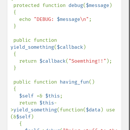
 protected function 
debug
(
$message
)

 {

   echo 
"DEBUG: 
$message
\n"
;

 }

 public function 
yield_something
(
$callback
)

 {

   return 
$callback
(
"Soemthing!!"
);

 }

 public function 
having_fun
()

 {

$self 
=& 
$this
;

   return 
$this
-
>
yield_something
(function(
$data
) use 
(&
$self
)

   {
