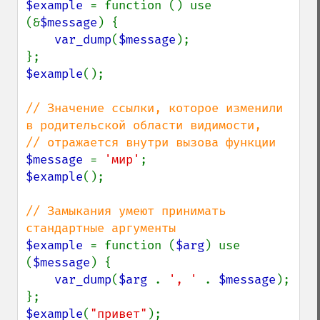
$example 
= function () use 
(&
$message
) {

var_dump
(
$message
);

$example
();

// Значение ссылки, которое изменили 
в родительской области видимости,

$message 
= 
'мир'
$example
();

// Замыкания умеют принимать 
$example 
= function (
$arg
) use 
(
$message
) {

var_dump
(
$arg 
. 
', ' 
. 
$message
);

$example
(
"привет"
);
