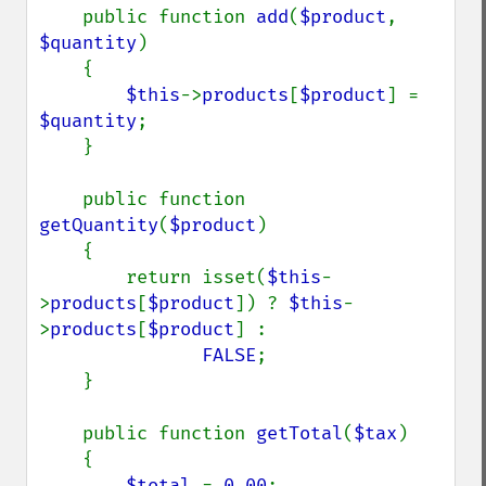
    public function 
add
(
$product
, 
$quantity
)

    {

$this
->
products
[
$product
] = 
$quantity
;

    }

    public function 
getQuantity
(
$product
)

    {

        return isset(
$this
-
>
products
[
$product
]) ? 
$this
-
>
products
[
$product
] :

FALSE
;

    }

    public function 
getTotal
(
$tax
)

    {

$total 
= 
0.00
;
