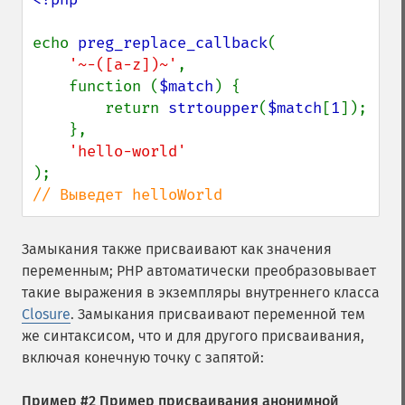
echo 
preg_replace_callback
(

'~-([a-z])~'
,

    function (
$match
) {

        return 
strtoupper
(
$match
[
1
]);

    },

// Выведет helloWorld
Замыкания также присваивают как значения
переменным; PHP автоматически преобразовывает
такие выражения в экземпляры внутреннего класса
Closure
. Замыкания присваивают переменной тем
же синтаксисом, что и для другого присваивания,
включая конечную точку с запятой:
Пример #2 Пример присваивания анонимной