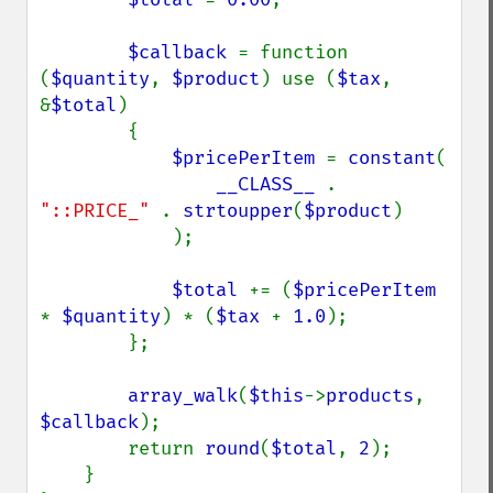
$callback 
= function 
(
$quantity
, 
$product
) use (
$tax
, 
&
$total
)

        {

$pricePerItem 
= 
constant
(

__CLASS__ 
. 
"::PRICE_" 
. 
strtoupper
(
$product
)

            );

$total 
+= (
$pricePerItem 
* 
$quantity
) * (
$tax 
+ 
1.0
);

        };

array_walk
(
$this
->
products
, 
$callback
);

        return 
round
(
$total
, 
2
);

    }
