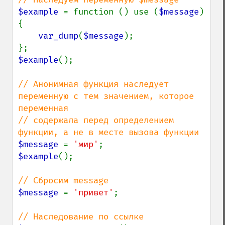
$example 
= function () use (
$message
) 
{

var_dump
(
$message
);

$example
();

// Анонимная функция наследует 
переменную с тем значением, которое 
переменная

// содержала перед определением 
$message 
= 
'мир'
$example
();

$message 
= 
'привет'
;
