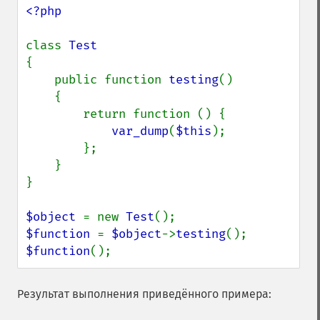
<?php

class 
{

    public function 
testing
()

    {

        return function () {

var_dump
(
$this
);

        };

    }

}

$object 
= new 
Test
$function 
= 
$object
->
testing
$function
();
Результат выполнения приведённого примера: