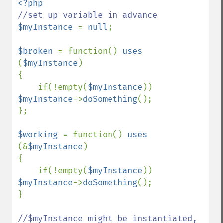
$myInstance 
= 
null
;

$broken 
= function() 
uses 
(
$myInstance
)

{

    if(!empty(
$myInstance
)) 
$myInstance
->
doSomething
();

};

$working 
= function() 
uses 
(&
$myInstance
)

{

    if(!empty(
$myInstance
)) 
$myInstance
->
doSomething
();

}

//$myInstance might be instantiated, 