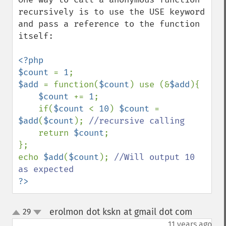
recursively is to use the USE keyword 
and pass a reference to the function 
itself:

<?php

$count 
= 
1
$add 
= function(
$count
) use (&
$add
){

$count 
+= 
1
;

    if(
$count 
< 
10
) 
$count 
= 
$add
(
$count
); 
//recursive calling

return 
$count
;

};

echo 
$add
(
$count
); 
//Will output 10 
?>
erolmon dot kskn at gmail dot com
29
¶
up
down
11 years ago