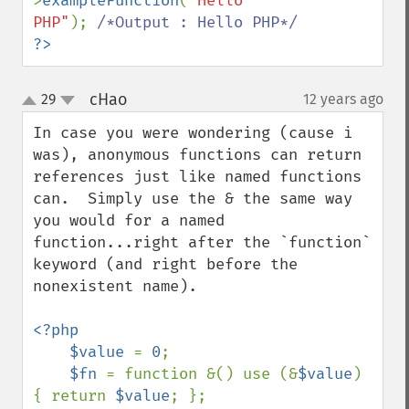
>
exampleFunction
(
"Hello 
PHP"
); 
?>
cHao
29
12 years ago
¶
up
down
In case you were wondering (cause i 
was), anonymous functions can return 
references just like named functions 
can.  Simply use the & the same way 
you would for a named 
function...right after the `function` 
keyword (and right before the 
nonexistent name).

<?php

    $value 
= 
0
;

$fn 
= function &() use (&
$value
) 
{ return 
$value
; };
