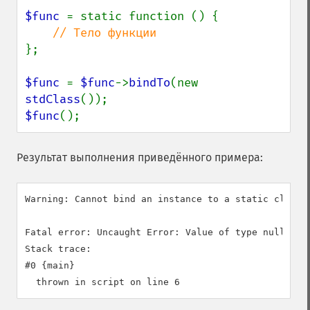
$func 
= static function () {

};

$func 
= 
$func
->
bindTo
(new 
stdClass
$func
();
Результат выполнения приведённого примера:
Warning: Cannot bind an instance to a static closur
Fatal error: Uncaught Error: Value of type null is n
Stack trace:

#0 {main}
