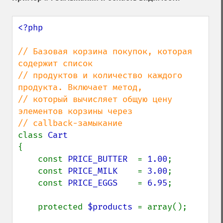
<?php

// Базовая корзина покупок, которая 
содержит список

// продуктов и количество каждого 
продукта. Включает метод,

// который вычисляет общую цену 
элементов корзины через

class 
{

    const 
PRICE_BUTTER  
= 
1.00
;

    const 
PRICE_MILK    
= 
3.00
;

    const 
PRICE_EGGS    
= 
6.95
;

    protected 
$products 
= array();
