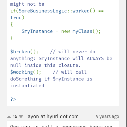
if(
SomeBusinessLogic
::
worked
() == 
true
)

{

$myInstance 
= new 
myClass
();

}

$broken
();    
// will never do 
anything: $myInstance will ALWAYS be 
$working
();    
// will call 
doSomething if $myInstance is 
instantiated

?>
ayon at hyurl dot com
16
9 years ago
¶
up
down
One way to call a anonymous function 