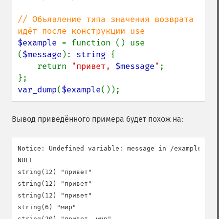
// Объявление типа значения возврата 
$example 
= function () use 
(
$message
): 
string 
{

    return 
"привет, 
$message
"
;

var_dump
(
$example
());
Вывод приведённого примера будет похож на:
Notice: Undefined variable: message in /example.php 
NULL

string(12) "привет"

string(12) "привет"

string(12) "привет"

string(6) "мир"

string(20) "привет, мир"
