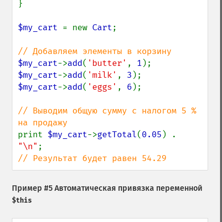
}

$my_cart 
= new 
Cart
;

$my_cart
->
add
(
'butter'
, 
1
$my_cart
->
add
(
'milk'
, 
3
$my_cart
->
add
(
'eggs'
, 
6
);

// Выводим общую сумму с налогом 5 % 
print 
$my_cart
->
getTotal
(
0.05
) . 
"\n"
// Результат будет равен 54.29
Пример #5 Автоматическая привязка переменной
$this