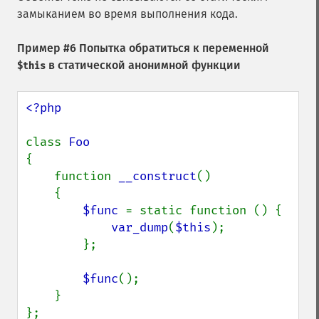
замыканием во время выполнения кода.
Пример #6 Попытка обратиться к переменной
в статической анонимной функции
$this
<?php

class 
{

    function 
__construct
()

    {

$func 
= static function () {

var_dump
(
$this
);

        };

$func
();

    }

};
