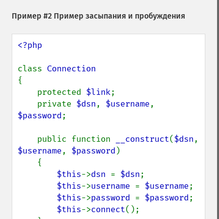
Пример #2 Пример засыпания и пробуждения
<?php

class 
{

    protected 
$link
;

    private 
$dsn
, 
$username
, 
$password
;

    public function 
__construct
(
$dsn
, 
$username
, 
$password
)

    {

$this
->
dsn 
= 
$dsn
;

$this
->
username 
= 
$username
;

$this
->
password 
= 
$password
;

$this
->
connect
();
