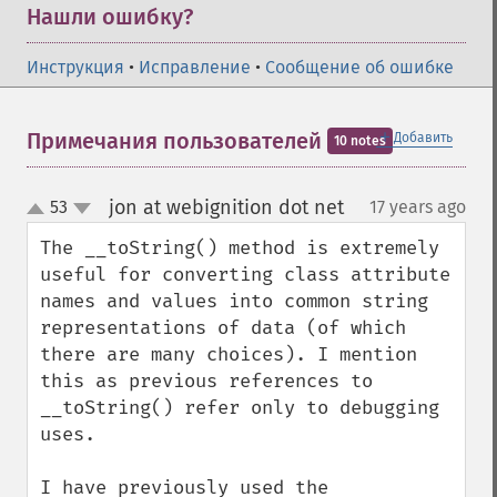
Нашли ошибку?
Инструкция
•
Исправление
•
Сообщение об ошибке
＋
Примечания пользователей
Добавить
10 notes
jon at webignition dot net
53
17 years ago
¶
up
down
The __toString() method is extremely 
useful for converting class attribute 
names and values into common string 
representations of data (of which 
there are many choices). I mention 
this as previous references to 
__toString() refer only to debugging 
uses.

I have previously used the 