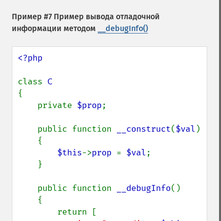
Пример #7 Пример вывода отладочной
информации методом
__debugInfo()
<?php

class 
{

    private 
$prop
;

    public function 
__construct
(
$val
)

    {

$this
->
prop 
= 
$val
;

    }

    public function 
__debugInfo
()

    {

        return [
