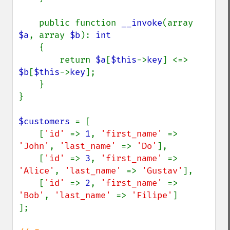
    public function 
__invoke
(array 
$a
, array 
$b
): 
int

{

        return 
$a
[
$this
->
key
] <=> 
$b
[
$this
->
key
];

    }

}

$customers 
= [

    [
'id' 
=> 
1
, 
'first_name' 
=> 
'John'
, 
'last_name' 
=> 
'Do'
],

    [
'id' 
=> 
3
, 
'first_name' 
=> 
'Alice'
, 
'last_name' 
=> 
'Gustav'
],

    [
'id' 
=> 
2
, 
'first_name' 
=> 
'Bob'
, 
'last_name' 
=> 
'Filipe'
]

];
