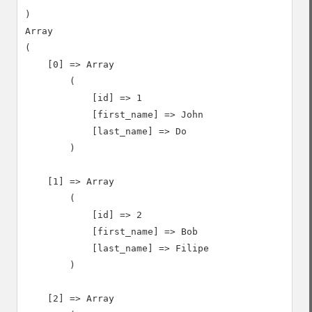
)

Array

(

    [0] => Array

        (

            [id] => 1

            [first_name] => John

            [last_name] => Do

        )

    [1] => Array

        (

            [id] => 2

            [first_name] => Bob

            [last_name] => Filipe

        )

    [2] => Array
