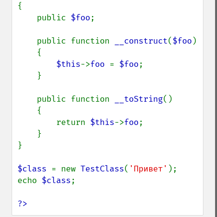
{

    public 
$foo
;

    public function 
__construct
(
$foo
)

    {

$this
->
foo 
= 
$foo
;

    }

    public function 
__toString
()

    {

        return 
$this
->
foo
;

    }

}

$class 
= new 
TestClass
(
'Привет'
);

echo 
$class
;

?>