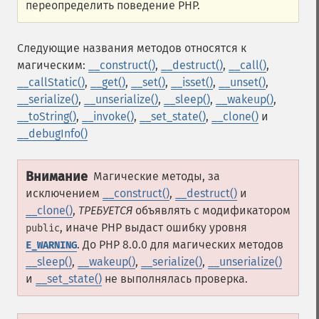
переопределить поведение PHP.
Следующие названия методов относятся к
магическим:
__construct()
,
__destruct()
,
__call()
,
__callStatic()
,
__get()
,
__set()
,
__isset()
,
__unset()
,
__serialize()
,
__unserialize()
,
__sleep()
,
__wakeup()
,
__toString()
,
__invoke()
,
__set_state()
,
__clone()
и
__debugInfo()
Внимание
Магические методы, за
исключением
__construct()
,
__destruct()
и
__clone()
,
ТРЕБУЕТСЯ
объявлять с модификатором
, иначе PHP выдаст ошибку уровня
public
. До PHP 8.0.0 для магических методов
E_WARNING
__sleep()
,
__wakeup()
,
__serialize()
,
__unserialize()
и
__set_state()
не выполнялась проверка.