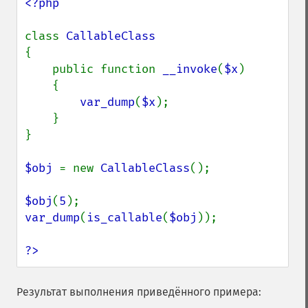
<?php

class 
{

    public function 
__invoke
(
$x
)

    {

var_dump
(
$x
);

    }

}

$obj 
= new 
CallableClass
();

$obj
(
5
var_dump
(
is_callable
(
$obj
));

?>
Результат выполнения приведённого примера: