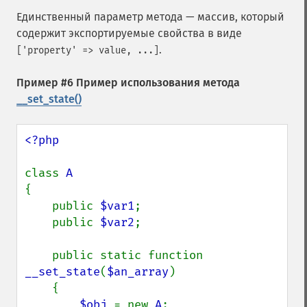
Единственный параметр метода — массив, который
содержит экспортируемые свойства в виде
.
['property' => value, ...]
Пример #6 Пример использования метода
__set_state()
<?php

class 
{

    public 
$var1
;

    public 
$var2
;

    public static function 
__set_state
(
$an_array
)

    {

$obj 
= new 
A
;
