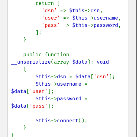
        return [

'dsn' 
=> 
$this
->
dsn
,

'user' 
=> 
$this
->
username
,

'pass' 
=> 
$this
->
password
,

        ];

    }

    public function 
__unserialize
(array 
$data
): 
void

{

$this
->
dsn 
= 
$data
[
'dsn'
];

$this
->
username 
= 
$data
[
'user'
];

$this
->
password 
= 
$data
[
'pass'
];

$this
->
connect
();

    }

}
