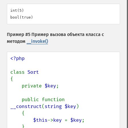
int(5)

Пример #5 Пример вызова объекта класса с
методом
__invoke()
<?php

class 
{

    private 
$key
;

    public function 
__construct
(
string $key
)

    {

$this
->
key 
= 
$key
;

    }
