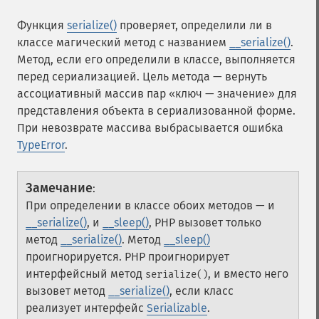
Функция
serialize()
проверяет, определили ли в
классе магический метод с названием
__serialize()
.
Метод, если его определили в классе, выполняется
перед сериализацией. Цель метода — вернуть
ассоциативный массив пар «ключ — значение» для
представления объекта в сериализованной форме.
При невозврате массива выбрасывается ошибка
TypeError
.
Замечание
:
При определении в классе обоих методов — и
__serialize()
, и
__sleep()
, PHP вызовет только
метод
__serialize()
. Метод
__sleep()
проигнорируется. PHP проигнорирует
интерфейсный метод
, и вместо него
serialize()
вызовет метод
__serialize()
, если класс
реализует интерфейс
Serializable
.