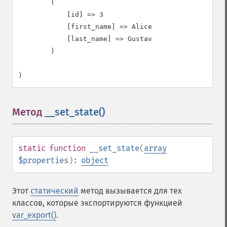
        (

            [id] => 3

            [first_name] => Alice

            [last_name] => Gustav

        )

Метод
__set_state()
¶
static
function
__set_state
(
array
$properties
):
object
Этот
статический
метод вызывается для тех
классов, которые экспортируются функцией
var_export()
.