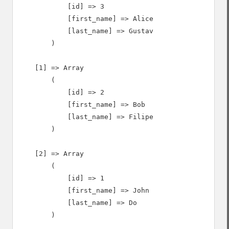
            [id] => 3

            [first_name] => Alice

            [last_name] => Gustav

        )

    [1] => Array

        (

            [id] => 2

            [first_name] => Bob

            [last_name] => Filipe

        )

    [2] => Array

        (

            [id] => 1

            [first_name] => John

            [last_name] => Do

        )
