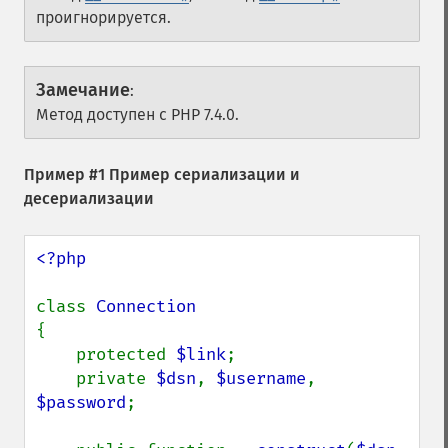
проигнорируется.
Замечание
:
Метод доступен с PHP 7.4.0.
Пример #1 Пример сериализации и
десериализации
<?php

class 
{

    protected 
$link
;

    private 
$dsn
, 
$username
, 
$password
;
