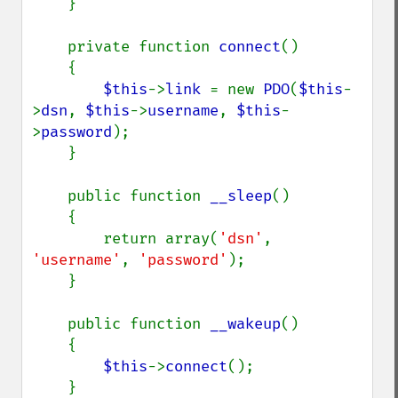
    }

    private function 
connect
()

    {

$this
->
link 
= new 
PDO
(
$this
-
>
dsn
, 
$this
->
username
, 
$this
-
>
password
);

    }

    public function 
__sleep
()

    {

        return array(
'dsn'
, 
'username'
, 
'password'
);

    }

    public function 
__wakeup
()

    {

$this
->
connect
();

    }
