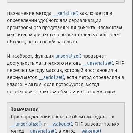
Назначение метода
__serialize()
заключается в
определении удобного для сериализации
произвольного представления объекта. Элементам
массива разрешается соответствовать свойствам
объекта, но это не обязательно.
И наоборот, функция
unserialize()
проверяет
доступность магического метода
__unserialize()
. PHP
передаст методу массив, который восстановил и
вернул метод
__serialize()
, если метод определили в
классе. А затем, если потребуется, метод
восстановит свойства объекта из этого массива.
Замечание
:
При определении в классе обоих методов — и
__unserialize()
, и
__wakeup()
, PHP вызовет только
метод
__unserialize()
, а метод
__wakeup()