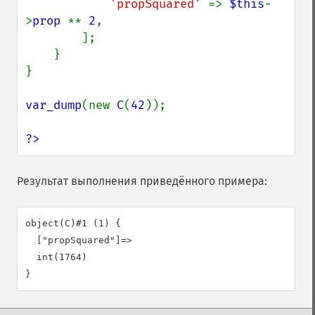
'propSquared' 
=> 
$this
-
>
prop 
** 
2
,

        ];

    }

}

var_dump
(new 
C
(
42
));

?>
Результат выполнения приведённого примера:
object(C)#1 (1) {

  ["propSquared"]=>

  int(1764)
