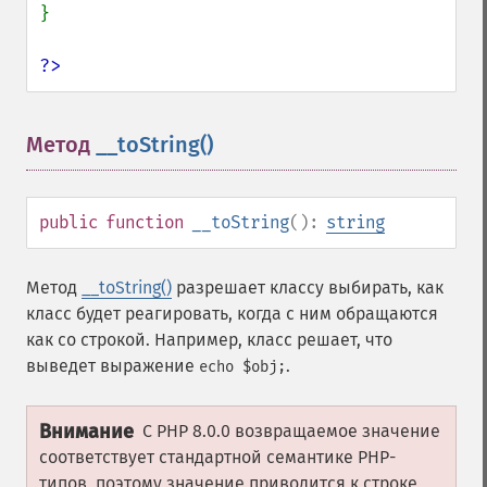
}

?>
Метод
__toString()
¶
public
function
__toString
():
string
Метод
__toString()
разрешает классу выбирать, как
класс будет реагировать, когда с ним обращаются
как со строкой. Например, класс решает, что
выведет выражение
.
echo $obj;
Внимание
С PHP 8.0.0 возвращаемое значение
соответствует стандартной семантике PHP-
типов, поэтому значение приводится к строке