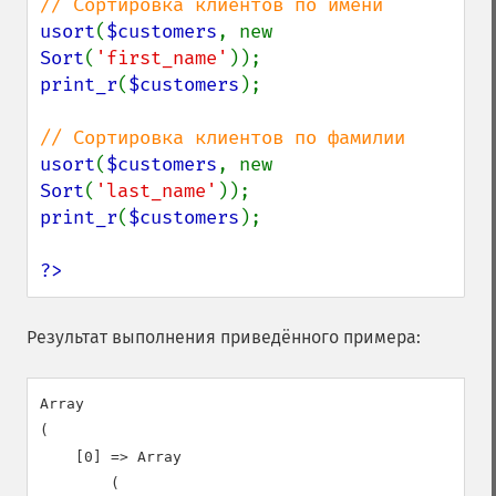
usort
(
$customers
, new 
Sort
(
'first_name'
print_r
(
$customers
);

usort
(
$customers
, new 
Sort
(
'last_name'
print_r
(
$customers
);

?>
Результат выполнения приведённого примера:
Array

(

    [0] => Array

        (
