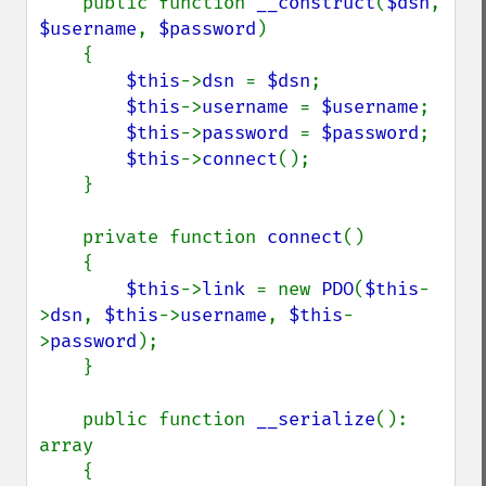
    public function 
__construct
(
$dsn
, 
$username
, 
$password
)

    {

$this
->
dsn 
= 
$dsn
;

$this
->
username 
= 
$username
;

$this
->
password 
= 
$password
;

$this
->
connect
();

    }

    private function 
connect
()

    {

$this
->
link 
= new 
PDO
(
$this
-
>
dsn
, 
$this
->
username
, 
$this
-
>
password
);

    }

    public function 
__serialize
(): 
array

    {
