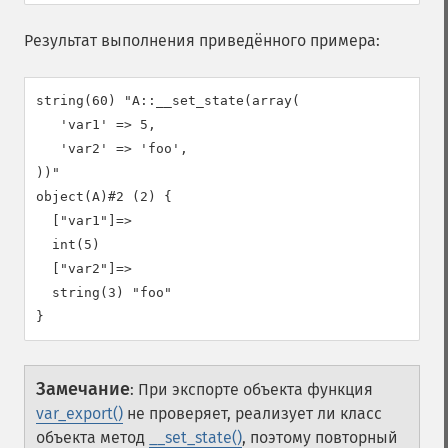
Результат выполнения приведённого примера:
string(60) "A::__set_state(array(

   'var1' => 5,

   'var2' => 'foo',

))"

object(A)#2 (2) {

  ["var1"]=>

  int(5)

  ["var2"]=>

  string(3) "foo"

Замечание
:
При экспорте объекта функция
var_export()
не проверяет, реализует ли класс
объекта метод
__set_state()
, поэтому повторный