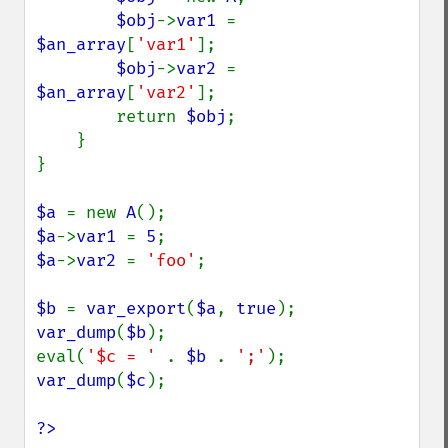
$obj
->
var1 
= 
$an_array
[
'var1'
];

$obj
->
var2 
= 
$an_array
[
'var2'
];

        return 
$obj
;

    }

}

$a 
= new 
A
$a
->
var1 
= 
5
$a
->
var2 
= 
'foo'
;

$b 
= 
var_export
(
$a
, 
true
var_dump
(
$b
);

eval(
'$c = ' 
. 
$b 
. 
';'
var_dump
(
$c
);

?>