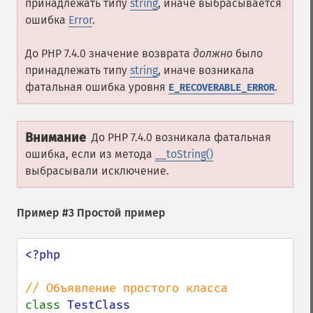
принадлежать типу
string
, иначе выбрасывается
ошибка
Error
.
До PHP 7.4.0 значение возврата
должно
было
принадлежать типу
string
, иначе возникала
фатальная ошибка уровня
.
E_RECOVERABLE_ERROR
Внимание
До PHP 7.4.0 возникала фатальная
ошибка, если из метода
__toString()
выбрасывали исключение.
Пример #3 Простой пример
<?php

class 