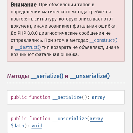
Внимание
При объявлении типов в
определении магического метода требуется
повторять сигнатуру, которую описывает этот
документ, иначе возникнет фатальная ошибка.
До PHP 8.0.0 диагностические сообщения не
отправлялись. При этом в методах
__construct()
и
__destruct()
тип возврата не объявляют, иначе
возникнет фатальная ошибка.
Методы
__serialize()
и
__unserialize()
¶
public
function
__serialize
():
array
public
function
__unserialize
(
array
$data
):
void