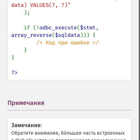
data) VALUES(?, ?)"

);

    if (!
odbc_execute
(
$stmt
, 
array_reverse
(
$sqldata
))) {

/* Код при ошибке */

}

}

?>
Примечания
¶
Замечание
:
Обратите внимание, бо́льшая часть встроенных