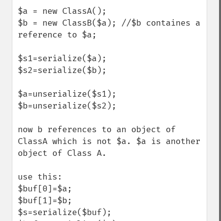
$a = new ClassA(); 

$b = new ClassB($a); //$b containes a 
reference to $a;

$s1=serialize($a);

$s2=serialize($b);

$a=unserialize($s1);

$b=unserialize($s2);

now b references to an object of 
ClassA which is not $a. $a is another 
object of Class A.

use this:

$buf[0]=$a;

$buf[1]=$b;

$s=serialize($buf);
