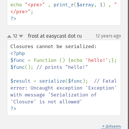
echo 
"<pre>" 
, 
print_r
(
$array
, 
1
) , 
"
</pre>"
?>
frost at easycast dot ru
12
12 years ago
¶
up
down
<?php

$func 
= function () {echo 
'hello!'
$func
(); 
// prints "hello!"

$result 
= 
serialize
(
$func
);  
// Fatal 
error: Uncaught exception 'Exception' 
with message 'Serialization of 
?>
＋
Добавить