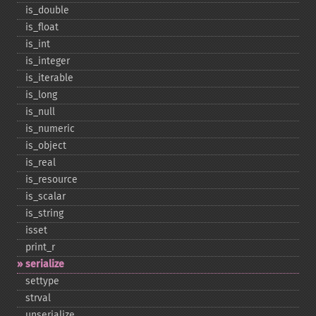
is_​double
is_​float
is_​int
is_​integer
is_​iterable
is_​long
is_​null
is_​numeric
is_​object
is_​real
is_​resource
is_​scalar
is_​string
isset
print_​r
serialize
settype
strval
unserialize