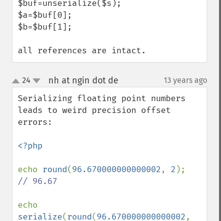
$buf=unserialize($s);

$a=$buf[0];

$b=$buf[1];

all references are intact.
nh at ngin dot de
24
13 years ago
¶
up
down
Serializing floating point numbers 
leads to weird precision offset 
errors:

<?php

echo 
round
(
96.670000000000002
, 
2
// 96.67

echo 
serialize
(
round
(
96.670000000000002
, 