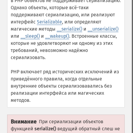
в PHP объектов не поддерживает сериализацию.
Однако объекты, которые всё-таки
поддерживают сериализацию, или реализуют
интерфейс
Serializable
, или определяют
магические методы
__serialize()
и
__unserialize()
или
__sleep()
и
__wakeup()
. Встроенные классы,
которые не удовлетворяют ни одному из этих
требований, невозможно надёжно
сериализовать.
PHP включает ряд исторических исключений из
приведённого правила, когда отдельные
внутренние объекты сериализовавались без
реализации интерфейса или магических
методов.
Внимание
При сериализации объектов
функцией
serialize()
ведущий обратный слеш не