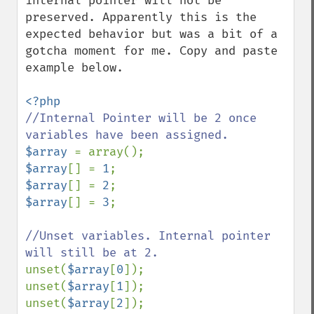
internal pointer will not be 
preserved. Apparently this is the 
expected behavior but was a bit of a 
gotcha moment for me. Copy and paste 
example below.

//Internal Pointer will be 2 once 
$array 
$array
[] = 
1
$array
[] = 
2
$array
[] = 
3
;

//Unset variables. Internal pointer 
unset(
$array
[
0
]);

unset(
$array
[
1
]);

unset(
$array
[
2
]);
