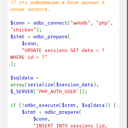
// эту информацию в базе данных в 
конце запроса.

$conn 
= 
odbc_connect
(
"webdb"
, 
"php"
, 
"chicken"
$stmt 
= 
odbc_prepare
(

$conn
,

"UPDATE sessions SET data = ? 
);

$sqldata 
= 
array(
serialize
(
$session_data
), 
$_SERVER
[
'PHP_AUTH_USER'
]);

if (!
odbc_execute
(
$stmt
, 
$sqldata
)) {

$stmt 
= 
odbc_prepare
(

$conn
,

"INSERT INTO sessions (id, 