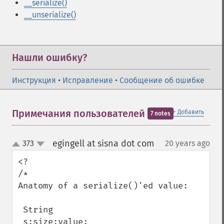
__serialize()
__unserialize()
Нашли ошибку?
Инструкция
•
Исправление
•
Сообщение об ошибке
＋
Примечания пользователей
Добавить
7 notes
egingell at sisna dot com
373
20 years ago
¶
up
down
<?

/*

Anatomy of a serialize()'ed value:

 String

 s:size:value;
