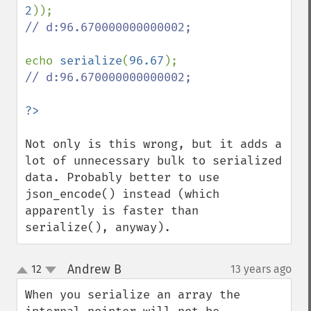
2
// d:96.670000000000002;

echo 
serialize
(
96.67
// d:96.670000000000002;

Not only is this wrong, but it adds a 
lot of unnecessary bulk to serialized 
data. Probably better to use 
json_encode() instead (which 
apparently is faster than 
serialize(), anyway).
Andrew B
12
13 years ago
¶
up
down
When you serialize an array the 