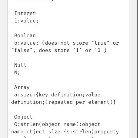
 Integer

 i:value;

 Boolean

 b:value; (does not store "true" or 
"false", does store '1' or '0')

 Null

 N;

 Array

 a:size:{key definition;value 
definition;(repeated per element)}

 Object

 O:strlen(object name):object 
name:object size:{s:strlen(property 