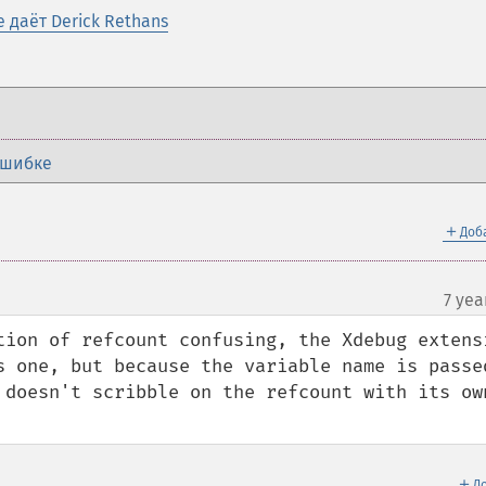
 даёт Derick Rethans
ошибке
＋
Доб
7 yea
tion of refcount confusing, the Xdebug extensi
s one, but because the variable name is passed
 doesn't scribble on the refcount with its own
＋
Д