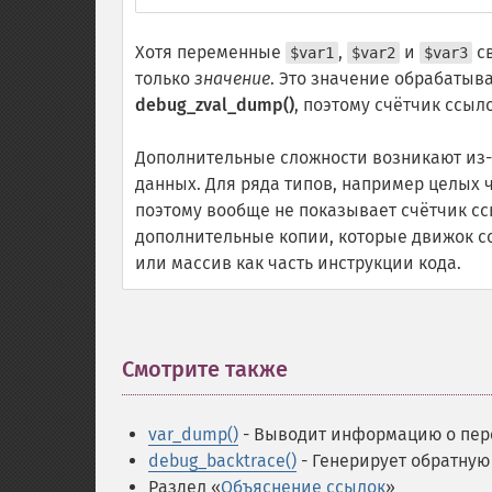
Хотя переменные
,
и
св
$var1
$var2
$var3
только
значение
. Это значение обрабатыв
debug_zval_dump()
, поэтому счётчик ссыло
Дополнительные сложности возникают из-
данных. Для ряда типов, например целых 
поэтому вообще не показывает счётчик ссы
дополнительные копии, которые движок со
или массив как часть инструкции кода.
Смотрите также
¶
var_dump()
- Выводит информацию о пе
debug_backtrace()
- Генерирует обратную
Раздел «
Объяснение ссылок
»