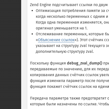
Zend Engine подсчитывает ссылки по двум
Оптимизация потребления памяти за сч
когда несколько переменных с одним и 
Когда одна переменная изменяется, она
оригинал уменьшается на 1.
Отслеживание переменных, которые бы
«
Объяснение ссылок
»). Этот счётчик с
указывает на структуру zval текущего 
дополнительную структуру zval.
Поскольку функция
debug_zval_dump()
при
передаваемые по значению, для их переда
копирования данных счётчик ссылок увел
функция изменила параметр после получени
функция покажет счётчик ссылок на един
Передача параметра также предотвратит
которые были назначены по ссылке. Чтоб