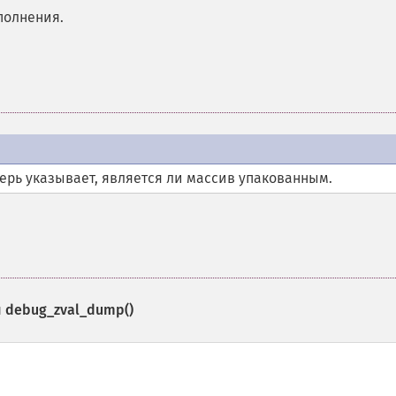
полнения.
ерь указывает, является ли массив упакованным.
и
debug_zval_dump()