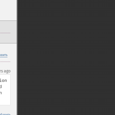
авить
rs ago
on 
 
 
обавить