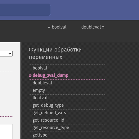
« boolval
doubleval »
Функции обработки
переменных
boolval
debug_​zval_​dump
doubleval
empty
floatval
get_​debug_​type
get_​defined_​vars
get_​resource_​id
get_​resource_​type
gettype