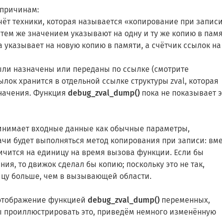
 причинам:
ёт техники, которая называется «‎копирование при записи
тем же значением указывают на одну и ту же копию в памя
 указывает на новую копию в памяти, а счётчик ссылок на
ли назначены или переданы по ссылке (смотрите
сылок хранится в отдельной ссылке структуры zval, которая
значения. Функция
debug_zval_dump()
пока не показывает э
нимает входные данные как обычные параметры,
чи будет выполняться метод копирования при записи: вм
ичится на единицу на время вызова функции. Если бы
я, то движок сделал бы копию; поскольку это не так,
ицу больше, чем в вызывающей области.
 отображение функцией
debug_zval_dump()
переменных,
ы проиллюстрировать это, приведём немного изменённую