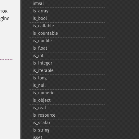
intval
ток
is_​array
gine
is_​bool
is_​callable
is_​countable
is_​double
is_​float
is_​int
is_​integer
is_​iterable
is_​long
is_​null
is_​numeric
is_​object
is_​real
is_​resource
is_​scalar
is_​string
isset