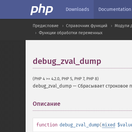
Downloads
Documentation
Предисловие
Справочник функций
Модули 
Функции обработки переменных
debug_zval_dump
(PHP 4 >= 4.2.0, PHP 5, PHP 7, PHP 8)
debug_zval_dump
—
Сбрасывает строковое п
Описание
¶
function
debug_zval_dump
(
mixed
$valu