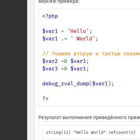
версию примера:
<?php

$var1 
= 
'Hello'
$var1 
.= 
' World'
;

$var2 
=& 
$var1
$var3 
=& 
$var1
;

debug_zval_dump
(
$var1
);

?>
Результат выполнения приведённого прим
string(11) "Hello World" refcount(2)