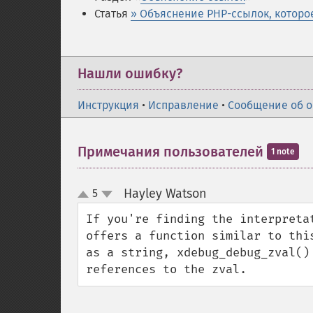
Статья
» Объяснение PHP-ссылок, которое
Нашли ошибку?
Инструкция
•
Исправление
•
Сообщение об 
Примечания пользователей
1 note
Hayley Watson
5
¶
up
down
If you're finding the interpreta
offers a function similar to thi
as a string, xdebug_debug_zval()
references to the zval.