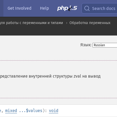
Get Involved
Help
Search docs
для работы с переменными и типами
Обработка переменных
Язык:
редставление внутренней структуры zval на вывод
e
,
mixed
...$values
):
void