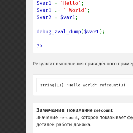
$var1 
= 
'Hello'
$var1 
.= 
' World'
$var2 
= 
$var1
;

debug_zval_dump
(
$var1
);

?>
Результат выполнения приведённого приме
string(11) "Hello World" refcount(3)
Замечание
:
Понимание
refcount
Значение
, которое показывает ф
refcount
деталей работы движка.