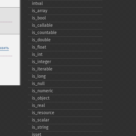
intval
is_​array
is_​bool
is_​callable
is_​countable
is_​double
is_​float
авить
is_​int
is_​integer
is_​iterable
is_​long
is_​null
is_​numeric
is_​object
is_​real
is_​resource
is_​scalar
is_​string
isset