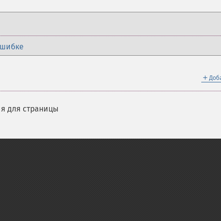
ошибке
＋
Доб
я для страницы