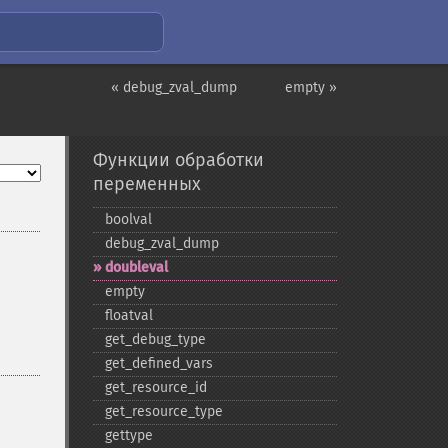
« debug_zval_dump
empty »
Функции обработки
переменных
boolval
debug_​zval_​dump
doubleval
empty
floatval
get_​debug_​type
get_​defined_​vars
get_​resource_​id
get_​resource_​type
gettype