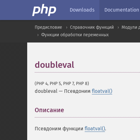
Downloads
Documentation
Предисловие
Справочник функций
Модули 
Функции обработки переменных
doubleval
(PHP 4, PHP 5, PHP 7, PHP 8)
doubleval
—
Псевдоним
floatval()
Описание
¶
Псевдоним функции
floatval()
.