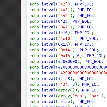
echo 
intval
(
'42'
), 
PHP_EOL
;     
echo 
intval
(
'+42'
), 
PHP_EOL
;    
echo 
intval
(
'-42'
), 
PHP_EOL
;    
echo 
intval
(
042
), 
PHP_EOL
;      
echo 
intval
(
'042'
), 
PHP_EOL
;    
echo 
intval
(
1e10
), 
PHP_EOL
;     
echo 
intval
(
'1e10'
), 
PHP_EOL
;   
echo 
intval
(
0x1A
), 
PHP_EOL
;     
echo 
intval
(
'0x1A'
), 
PHP_EOL
;   
echo 
intval
(
'0x1A'
, 
0
), 
PHP_EOL
;
echo 
intval
(
42000000
), 
PHP_EOL
; 
echo 
intval
(
42000000000000000000
echo 
intval
(
'4200000000000000000
echo 
intval
(
42
, 
8
), 
PHP_EOL
;    
echo 
intval
(
'42'
, 
8
), 
PHP_EOL
;  
echo 
intval
(array()), 
PHP_EOL
;  
echo 
intval
(array(
'foo'
, 
'bar'
))
echo 
intval
(
false
), 
PHP_EOL
;    