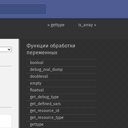
« gettype
is_array »
Функции обработки
переменных
boolval
debug_​zval_​dump
doubleval
empty
floatval
get_​debug_​type
get_​defined_​vars
get_​resource_​id
get_​resource_​type
gettype