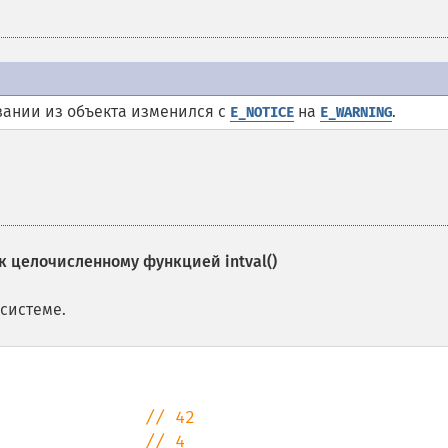
вании из объекта изменился с
на
.
E_NOTICE
E_WARNING
 к целочисленному функцией
intval()
системе.
               
               