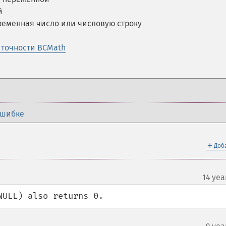
й
ременная число или числовую строку
точности BCMath
ошибке
＋
Доб
14 yea
NULL) also returns 0.