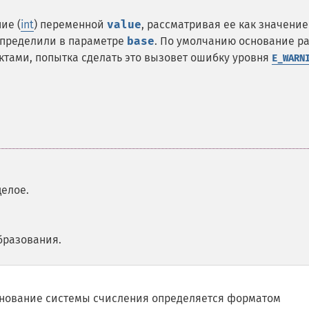
ие (
int
) переменной
value
, рассматривая ее как значение
определили в параметре
base
. По умолчанию основание р
ктами, попытка сделать это вызовет ошибку уровня
E_WARN
целое.
бразования.
нование системы счисления определяется форматом