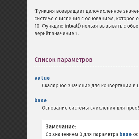
Функция возвращает целочисленное значен
системе счисления с основанием, которое 
10. Функцию
intval()
нельзя вызывать с объе
вернёт значение 1.
Список параметров
¶
value
Скалярное значение для конвертации в 
base
Основание системы счисления для прео
Замечание
:
Со значением 0 для параметра
base
ос