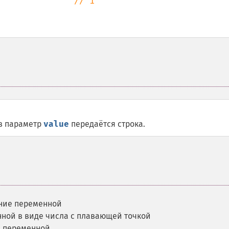
               
// 1

 в параметр
value
передаётся строка.
ение переменной
ной в виде числа с плавающей точкой
е переменной