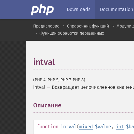
Downloads
Documentation
Предисловие
Справочник функций
Модули 
Функции обработки переменных
intval
(PHP 4, PHP 5, PHP 7, PHP 8)
intval
—
Возвращает целочисленное значен
Описание
¶
function
intval
(
mixed
$value
,
int
$ba