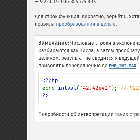
— 9 223 372 036 854 775 807.
Для строк функция, вероятно, вернёт 0, хот
правила
преобразования в целые
.
Замечание
:
Числовые строки в экспонен
разбираются как числа, а затем преобраз
целиком, результат не сводится к ведуще
приводят к переполнению до
:
PHP_INT_MAX
echo 
intval
(
'42.42e42'
); 
?>
Подробности об интерпретации таких стро