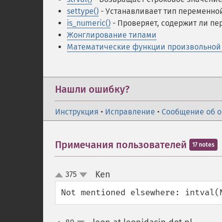
settype()
- Устанавливает тип переменно
is_numeric()
- Проверяет, содержит ли пе
Жонглирование типами
Математические функции произвольной 
Нашли ошибку?
Инструкция
•
Исправление
•
Сообщение об 
Примечания пользователей
17 notes
Ken
375
¶
up
down
Not mentioned elsewhere: intval(