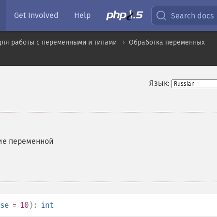
Get Involved
Help
Search docs
для работы с переменными и типами
Обработка переменных
Язык:
ие переменной
se
= 10
):
int