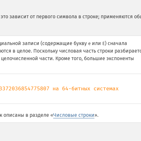
я это зависит от первого символа в строке; применяются о
циальной записи (содержащие букву
или
) сначала
e
E
уются в целое.
Поскольку числовая часть строки разбирает
й целочисленной части. Кроме того, большие экспоненты
к описаны в разделе «
Числовые строки
».