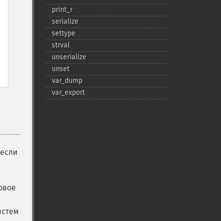
print_​r
serialize
settype
strval
unserialize
unset
var_​dump
var_​export
 если
овое
истем