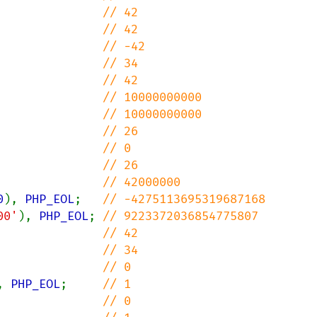
               
               
               
               
               
               
               
               
               
               
               
0
), 
PHP_EOL
;   
00'
), 
PHP_EOL
; 
               
               
               
, 
PHP_EOL
;     
               