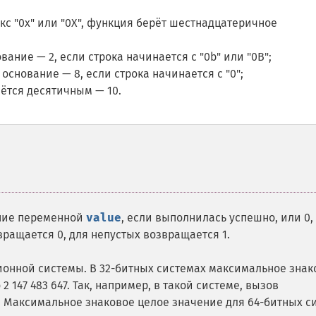
кс "0x" или "0X", функция берёт шестнадцатеричное
ание — 2, если строка начинается с "0b" или "0B";
снование — 8, если строка начинается с "0";
аётся десятичным — 10.
ние переменной
value
, если выполнилась успешно, или 0,
ращается 0, для непустых возвращается 1.
онной системы. В 32-битных системах максимальное знак
 2 147 483 647. Так, например, в такой системе, вызов
47. Максимальное знаковое целое значение для 64-битных с