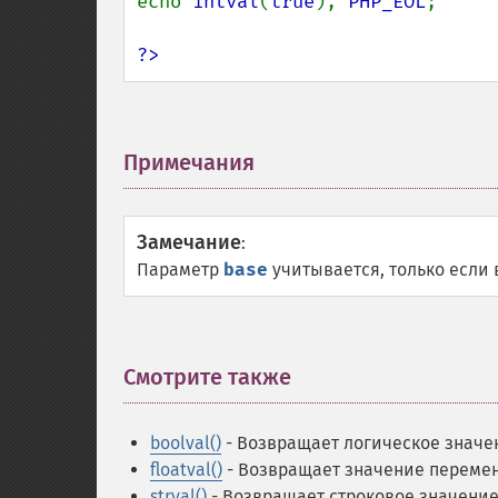
echo 
intval
(
true
), 
PHP_EOL
;     
?>
Примечания
¶
Замечание
:
Параметр
base
учитывается, только если
Смотрите также
¶
boolval()
- Возвращает логическое знач
floatval()
- Возвращает значение перемен
strval()
- Возвращает строковое значени