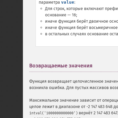
параметра
value
:
Для строк, которые включают префи
основание — 16;
иначе функция берёт двоичное основ
иначе функция берёт восьмеричное о
в остальных случаях основание ост
Возвращаемые значения
¶
Функция возвращает целочисленное значе
возникла ошибка. Для пустых массивов возв
Максимальное значение зависит от операци
целое лежит в диапазоне от -2 147 483 648 до
вернёт 2 147 483 6
intval('1000000000000')