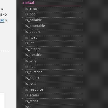
intval
 в
is_​array
авно
is_​bool
и
is_​callable
ING
is_​countable
is_​double
is_​float
is_​int
is_​integer
is_​iterable
is_​long
is_​null
is_​numeric
is_​object
is_​real
is_​resource
is_​scalar
is_​string
isset