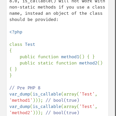
8.0, is_callable() will not work with 
non-static methods if you use a class 
name, instead an object of the class 
should be provided:

<?php

class 
{

    public function 
method1
() { }

    public static function 
method2
() 
{ }

}

var_dump
(
is_callable
(array(
'Test'
, 
'method1'
))); 
var_dump
(
is_callable
(array(
'Test'
, 
'method2'
))); 
// bool(true)
