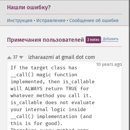
Нашли ошибку?
Инструкция
•
Исправление
•
Сообщение об ошибке
＋
Примечания пользователей
Добавить
2 notes
izharaazmi at gmail dot com
37
¶
up
down
10 years ago
If the target class has 
__call() magic function 
implemented, then is_callable 
will ALWAYS return TRUE for 
whatever method you call it.

is_callable does not evaluate 
your internal logic inside 
__call() implementation (and 
this is for good).
