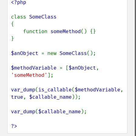
<?php

class 
{

    function 
someMethod
() {}

}

$anObject 
= new 
SomeClass
();

$methodVariable 
= [
$anObject
, 
'someMethod'
];

var_dump
(
is_callable
(
$methodVariable
, 
true
, 
$callable_name
));

var_dump
(
$callable_name
);

?>