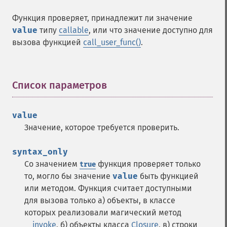
Функция проверяет, принадлежит ли значение
value
типу
callable
, или что значение доступно для
вызова функцией
call_user_func()
.
Список параметров
¶
value
Значение, которое требуется проверить.
syntax_only
Со значением
функция проверяет только
true
то, могло бы значение
value
быть функцией
или методом. Функция считает доступными
для вызова только а) объекты, в классе
которых реализовали магический метод
__invoke
, б) объекты класса
Closure
, в) строки