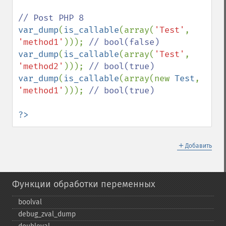
var_dump
(
is_callable
(array(
'Test'
, 
'method1'
))); 
var_dump
(
is_callable
(array(
'Test'
, 
'method2'
))); 
var_dump
(
is_callable
(array(new 
Test
, 
'method1'
))); 
// bool(true)

?>
＋
Добавить
Функции обработки переменных
boolval
debug_​zval_​dump