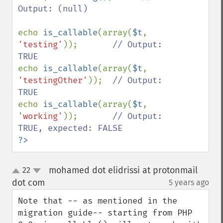
Output: (null)

echo 
is_callable
(array(
$t
, 
'testing'
));       
// Output: 
echo 
is_callable
(array(
$t
, 
'testingOther'
));  
// Output: 
echo 
is_callable
(array(
$t
, 
'working'
));       
// Output: 
?>
mohamed dot elidrissi at protonmail
22
up
down
dot com
5 years ago
¶
Note that -- as mentioned in the 
migration guide-- starting from PHP 