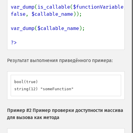
var_dump
(
is_callable
(
$functionVariable
, 
false
, 
$callable_name
));

var_dump
(
$callable_name
);

?>
Результат выполнения приведённого примера:
bool(true)

string(12) "someFunction"
Пример #2 Пример проверки доступности массива
для вызова как метода