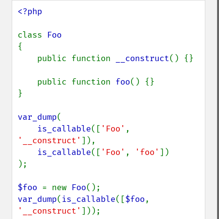
<?php

class 
{

    public function 
__construct
() {}

    public function 
foo
() {}

}

var_dump
(

is_callable
([
'Foo'
, 
'__construct'
]),

is_callable
([
'Foo'
, 
'foo'
])

);

$foo 
= new 
Foo
var_dump
(
is_callable
([
$foo
, 
'__construct'
]));
