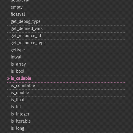
doubleval
empty
floatval
get_​debug_​type
get_​defined_​vars
get_​resource_​id
get_​resource_​type
gettype
intval
is_​array
is_​bool
is_​callable
is_​countable
is_​double
is_​float
is_​int
is_​integer
is_​iterable
is_​long