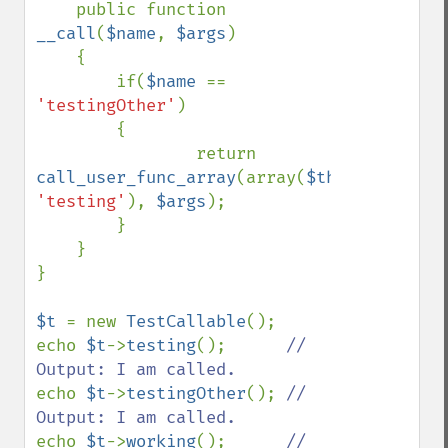
    public function 
__call
(
$name
, 
$args
)

    {

        if(
$name 
== 
'testingOther'
) 

        {

                return 
call_user_func_array
(array(
$this
, 
'testing'
), 
$args
);

        }

    }

}

$t 
= new 
TestCallable
();

echo 
$t
->
testing
();      
// 
echo 
$t
->
testingOther
(); 
// 
echo 
$t
->
working
();      
// 