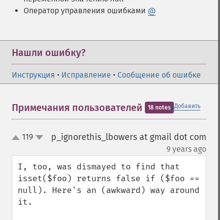
Оператор управления ошибками
@
Нашли ошибку?
Инструкция
•
Исправление
•
Сообщение об ошибке
＋
Примечания пользователей
Добавить
18 notes
p_ignorethis_lbowers at gmail dot com
119
up
down
¶
9 years ago
I, too, was dismayed to find that 
isset($foo) returns false if ($foo == 
null). Here's an (awkward) way around 
it.
