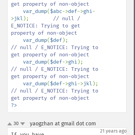
get property of non-object

var_dump
(
$abc
->
def
->
ghi
-
>
jkl
);        
// null / 
E_NOTICE: Trying to get 
property of non-object

var_dump
(
$def
);                      
// null / E_NOTICE: Trying to 
get property of non-object

var_dump
(
$def
->
ghi
);                 
// null / E_NOTICE: Trying to 
get property of non-object

var_dump
(
$def
->
ghi
->
jkl
);            
// null / E_NOTICE: Trying to 
?>
yaogzhan at gmail dot com
30
¶
up
down
21 years ago
If you have 
