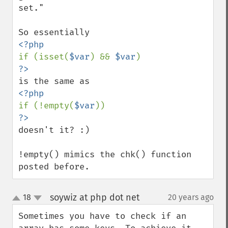
set."

if (isset(
$var
) && 
$var
if (!empty(
$var
doesn't it? :)

!empty() mimics the chk() function 
posted before.
soywiz at php dot net
18
20 years ago
¶
up
down
Sometimes you have to check if an 