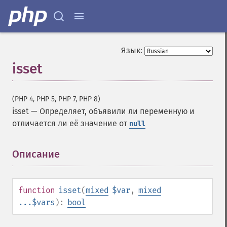
Язык:
isset
(PHP 4, PHP 5, PHP 7, PHP 8)
isset
—
Определяет, объявили ли переменную и
отличается ли её значение от
null
Описание
¶
function
isset
(
mixed
$var
,
mixed
...$vars
):
bool