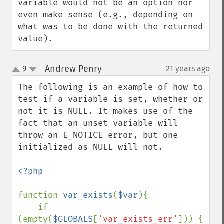
variable would not be an option nor 
even make sense (e.g., depending on 
what was to be done with the returned 
value).
Andrew Penry
9
21 years ago
¶
up
down
The following is an example of how to 
test if a variable is set, whether or 
not it is NULL. It makes use of the 
fact that an unset variable will 
throw an E_NOTICE error, but one 
initialized as NULL will not. 

<?php

function 
var_exists
(
$var
){

    if 
(empty(
$GLOBALS
[
'var_exists_err'
])) {
