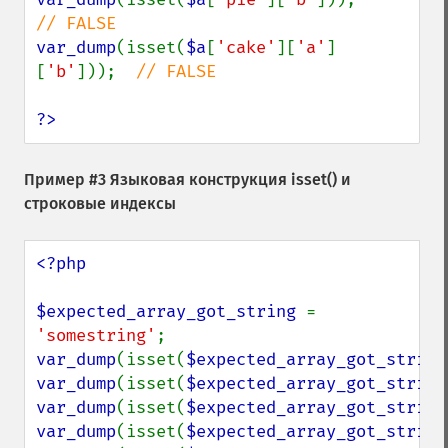
var_dump
(isset(
$a
[
'cake'
][
'a'
]
[
'b'
]));  
// FALSE

?>
Пример #3 Языковая конструкция
isset()
и
строковые индексы
<?php

$expected_array_got_string 
= 
'somestring'
var_dump
(isset(
$expected_array_got_string
var_dump
(isset(
$expected_array_got_string
var_dump
(isset(
$expected_array_got_string
var_dump
(isset(
$expected_array_got_string