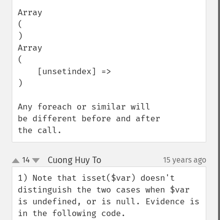
Array

(

)

Array

(

    [unsetindex] => 

)

Any foreach or similar will 
be different before and after 
the call.
Cuong Huy To
14
15 years ago
¶
up
down
1) Note that isset($var) doesn't 
distinguish the two cases when $var 
is undefined, or is null. Evidence is 
in the following code.
