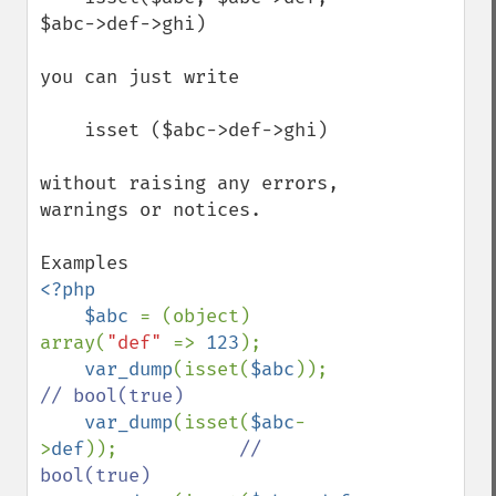
$abc->def->ghi)

you can just write

    isset ($abc->def->ghi)

without raising any errors, 
warnings or notices.

<?php

    $abc 
= (object) 
array(
"def" 
=> 
123
);

var_dump
(isset(
$abc
));               
// bool(true)

var_dump
(isset(
$abc
-
>
def
));           
// 
bool(true)
