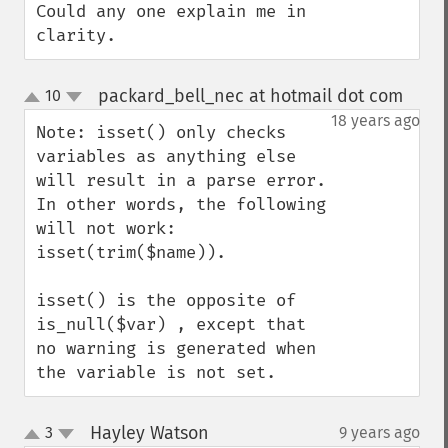
Could any one explain me in 
clarity.
packard_bell_nec at hotmail dot com
10
¶
up
down
18 years ago
Note: isset() only checks 
variables as anything else 
will result in a parse error. 
In other words, the following 
will not work: 
isset(trim($name)). 

isset() is the opposite of 
is_null($var) , except that 
no warning is generated when 
the variable is not set.
Hayley Watson
3
9 years ago
¶
up