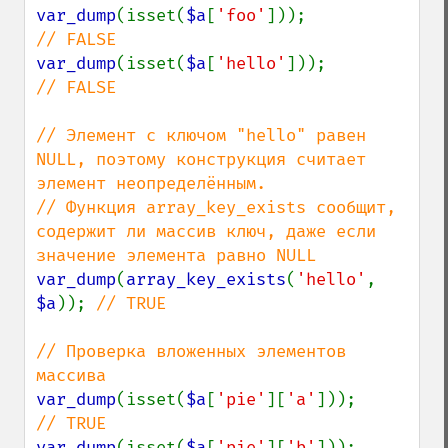
var_dump
(isset(
$a
[
'foo'
]));             
var_dump
(isset(
$a
[
'hello'
]));           
// FALSE

// Элемент с ключом "hello" равен 
NULL, поэтому конструкция считает 
элемент неопределённым.

// Функция array_key_exists сообщит, 
содержит ли массив ключ, даже если 
var_dump
(
array_key_exists
(
'hello'
, 
$a
)); 
// TRUE

// Проверка вложенных элементов 
var_dump
(isset(
$a
[
'pie'
][
'a'
]));        
var_dump
(isset(
$a
[
'pie'
][
'b'
]));        