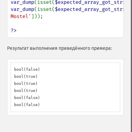
var_dump
(isset(
$expected_array_got_string
var_dump
(isset(
$expected_array_got_string
Mostel'
]));

?>
Результат выполнения приведённого примера:
bool(false)

bool(true)

bool(true)

bool(true)

bool(false)

bool(false)