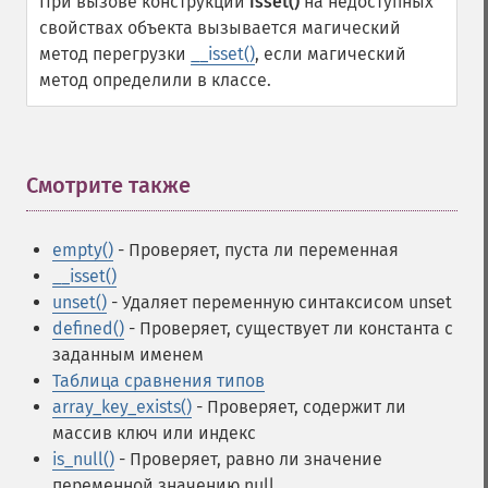
При вызове конструкции
isset()
на недоступных
свойствах объекта вызывается магический
метод перегрузки
__isset()
, если магический
метод определили в классе.
Смотрите также
¶
empty()
- Проверяет, пуста ли переменная
__isset()
unset()
- Удаляет переменную синтаксисом unset
defined()
- Проверяет, существует ли константа с
заданным именем
Таблица сравнения типов
array_key_exists()
- Проверяет, содержит ли
массив ключ или индекс
is_null()
- Проверяет, равно ли значение
переменной значению null