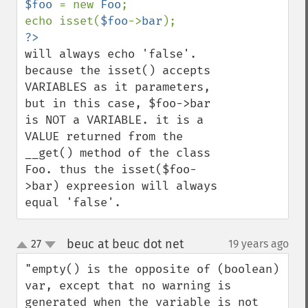
$foo 
= new 
Foo
;

echo isset(
$foo
->
bar
will always echo 'false'. 
because the isset() accepts 
VARIABLES as it parameters, 
but in this case, $foo->bar 
is NOT a VARIABLE. it is a 
VALUE returned from the 
__get() method of the class 
Foo. thus the isset($foo-
>bar) expreesion will always 
equal 'false'.
beuc at beuc dot net
27
19 years ago
¶
up
down
"empty() is the opposite of (boolean) 
var, except that no warning is 
generated when the variable is not 