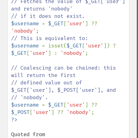
// Fetches the value of $_GET['user'] 
and returns 'nobody'

$username 
= 
$_GET
[
'user'
] ?? 
'nobody'
$username 
= isset(
$_GET
[
'user'
]) ? 
$_GET
[
'user'
] : 
'nobody'
;

// Coalescing can be chained: this 
will return the first

// defined value out of 
$_GET['user'], $_POST['user'], and

$username 
= 
$_GET
[
'user'
] ?? 
$_POST
[
'user'
] ?? 
'nobody'
Quoted from 