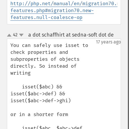
http://php.net/manual/en/migration70.new-
features.php#migration70.new-
features.null-coalesce-op
a dot schaffhirt at sedna-soft dot de
42
¶
up
down
17 years ago
You can safely use isset to 
check properties and 
subproperties of objects 
directly. So instead of 
writing

    isset($abc) && 
isset($abc->def) && 
isset($abc->def->ghi)

or in a shorter form

    isset($abc, $abc->def, 