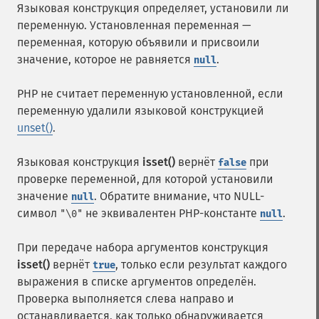
Языковая конструкция определяет, установили ли
переменную. Установленная переменная —
переменная, которую объявили и присвоили
значение, которое не равняется
.
null
PHP не считает переменную установленной, если
переменную удалили языковой конструкцией
unset()
.
Языковая конструкция
isset()
вернёт
при
false
проверке переменной, для которой установили
значение
. Обратите внимание, что NULL-
null
символ
не эквивалентен PHP-константе
.
"\0"
null
При передаче набора аргументов конструкция
isset()
вернёт
, только если результат каждого
true
выражения в списке аргументов определён.
Проверка выполняется слева направо и
останавливается, как только обнаруживается