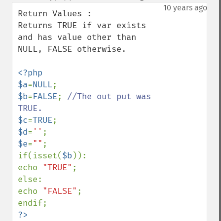
down
10 years ago
Return Values :

Returns TRUE if var exists 
and has value other than 
NULL, FALSE otherwise.

<?php

$a
=
NULL
$b
=
FALSE
; 
//The out put was 
$c
=
TRUE
$d
=
''
$e
=
""
;

if(isset(
$b
)):

echo 
"TRUE"
;

else:

echo 
"FALSE"
;    
