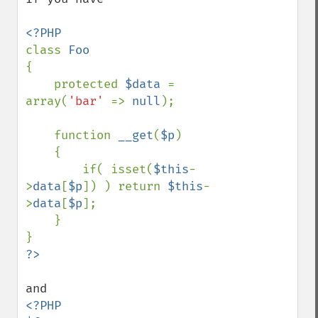
class 
{

    protected 
$data 
= 
array(
'bar' 
=> 
null
);

    function 
__get
(
$p
)

    {

        if( isset(
$this
-
>
data
[
$p
]) ) return 
$this
-
>
data
[
$p
];

    }

<?PHP
