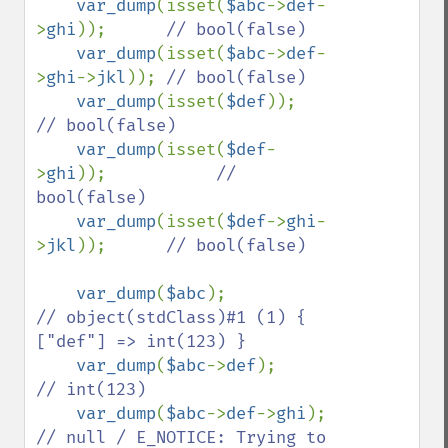
var_dump
(isset(
$abc
->
def
-
>
ghi
));      
// bool(false)

var_dump
(isset(
$abc
->
def
-
>
ghi
->
jkl
)); 
// bool(false)

var_dump
(isset(
$def
));               
// bool(false)

var_dump
(isset(
$def
-
>
ghi
));           
// 
bool(false)

var_dump
(isset(
$def
->
ghi
-
>
jkl
));      
// bool(false)

var_dump
(
$abc
);                      
// object(stdClass)#1 (1) { 
["def"] => int(123) }

var_dump
(
$abc
->
def
);                 
// int(123)

var_dump
(
$abc
->
def
->
ghi
);            
// null / E_NOTICE: Trying to 