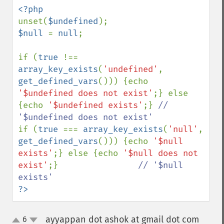
unset(
$undefined
$null 
= 
null
;

if (
true 
!== 
array_key_exists
(
'undefined'
, 
get_defined_vars
())) {echo 
'$undefined does not exist'
;} else 
{echo 
'$undefined exists'
;} 
// 
if (
true 
=== 
array_key_exists
(
'null'
, 
get_defined_vars
())) {echo 
'$null 
exists'
;} else {echo 
'$null does not 
exist'
;}                
// '$null 
?>
ayyappan dot ashok at gmail dot com
6
¶
up