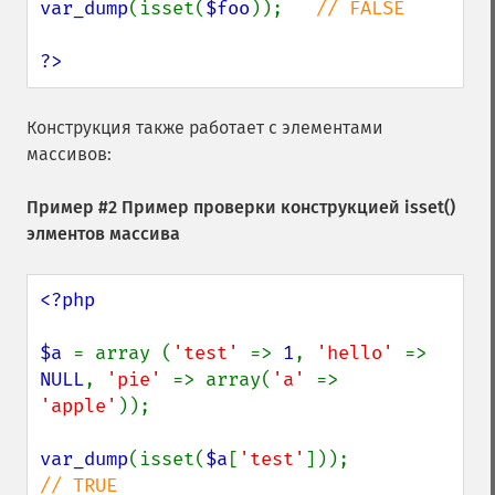
var_dump
(isset(
$foo
));   
// FALSE

?>
Конструкция также работает с элементами
массивов:
Пример #2 Пример проверки конструкцией
isset()
элментов массива
<?php

$a 
= array (
'test' 
=> 
1
, 
'hello' 
=> 
NULL
, 
'pie' 
=> array(
'a' 
=> 
'apple'
));

var_dump
(isset(
$a
[
'test'
]));            