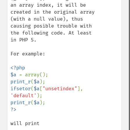
an array index, it will be 
created in the original array 
(with a null value), thus 
causing posible trouble with 
the following code. At least 
in PHP 5.

For example:

<?php

$a 
print_r
(
$a
ifsetor
(
$a
[
"unsetindex"
], 
'default'
print_r
(
$a
will print 
