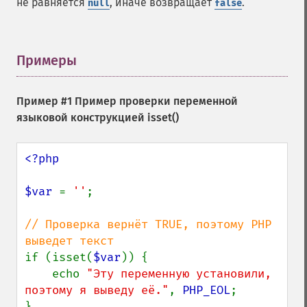
не равняется
, иначе возвращает
.
null
false
Примеры
¶
Пример #1 Пример проверки переменной
языковой конструкцией
isset()
<?php

$var 
= 
''
;

// Проверка вернёт TRUE, поэтому PHP 
if (isset(
$var
)) {

    echo 
"Эту переменную установили, 
поэтому я выведу её."
, 
PHP_EOL
;

}
