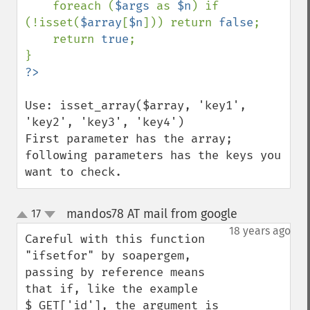
    foreach (
$args 
as 
$n
) if 
(!isset(
$array
[
$n
])) return 
false
;

    return 
true
;

Use: isset_array($array, 'key1', 
'key2', 'key3', 'key4')

First parameter has the array; 
following parameters has the keys you 
want to check.
mandos78 AT mail from google
17
¶
up
down
18 years ago
Careful with this function 
"ifsetfor" by soapergem, 
passing by reference means 
that if, like the example 
$_GET['id'], the argument is 