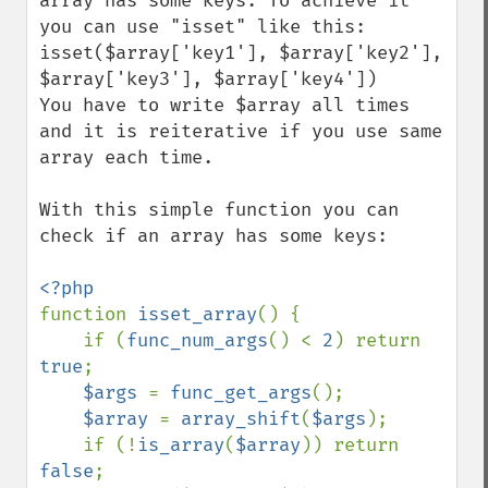
array has some keys. To achieve it 
you can use "isset" like this: 
isset($array['key1'], $array['key2'], 
$array['key3'], $array['key4'])

You have to write $array all times 
and it is reiterative if you use same 
array each time.

With this simple function you can 
check if an array has some keys:

function 
isset_array
() {

    if (
func_num_args
() < 
2
) return 
true
;

$args 
= 
func_get_args
();

$array 
= 
array_shift
(
$args
);

    if (!
is_array
(
$array
)) return 
false
;
