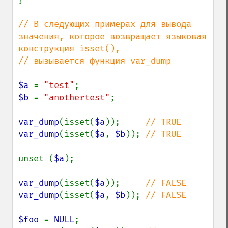
// В следующих примерах для вывода 
значения, которое возвращает языковая 
конструкция isset(),

// вызывается функция var_dump

$a 
= 
"test"
$b 
= 
"anothertest"
;

var_dump
(isset(
$a
));     
var_dump
(isset(
$a
, 
$b
)); 
// TRUE

unset (
$a
);

var_dump
(isset(
$a
));     
var_dump
(isset(
$a
, 
$b
)); 
// FALSE

$foo 
= 
NULL