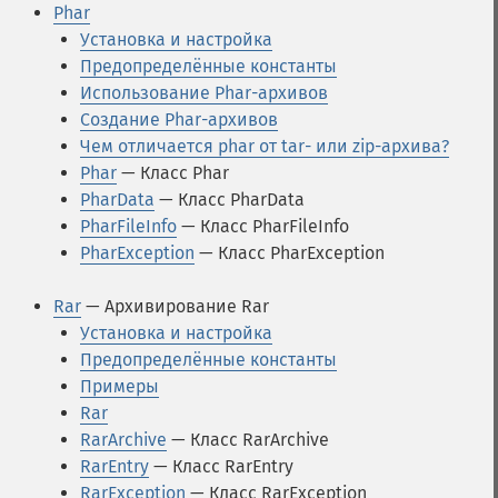
Phar
Установка и настройка
Предопределённые константы
Использование Phar-архивов
Создание Phar-архивов
Чем отличается phar от tar- или zip-архива?
Phar
— Класс Phar
PharData
— Класс PharData
PharFileInfo
— Класс PharFileInfo
PharException
— Класс PharException
Rar
— Архивирование Rar
Установка и настройка
Предопределённые константы
Примеры
Rar
RarArchive
— Класс RarArchive
RarEntry
— Класс RarEntry
RarException
— Класс RarException