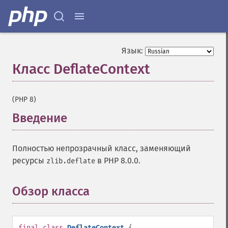
Язык:
Класс DeflateContext
¶
(PHP 8)
Введение
¶
Полностью непрозрачный класс, заменяющий
ресурсы
в PHP 8.0.0.
zlib.deflate
Обзор класса
¶
final
class
DeflateContext
{