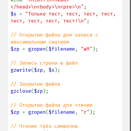
</head>\n<body>\n<pre>\n"
$s 
= 
"Только тест, тест, тест, тест, 
тест, тест, тест, тест!\n"
;

// Открытие файла для записи с 
$zp 
= 
gzopen
(
$filename
, 
"w9"
);

gzwrite
(
$zp
, 
$s
);

gzclose
(
$zp
);

$zp 
= 
gzopen
(
$filename
, 
"r"
);
