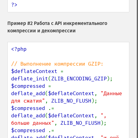
?>
Пример #2 Работа с API инкрементального
компрессии и декомпрессии
<?php

$deflateContext 
= 
deflate_init
(
ZLIB_ENCODING_GZIP
$compressed 
= 
deflate_add
(
$deflateContext
, 
"Данные 
для сжатия"
, 
ZLIB_NO_FLUSH
$compressed 
.= 
deflate_add
(
$deflateContext
, 
", 
больше данных"
, 
ZLIB_NO_FLUSH
$compressed 
.= 
deflate_add
(
$deflateContext
, 
"и ещё 