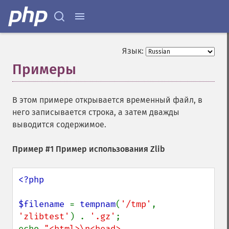
Язык:
Примеры
¶
В этом примере открывается временный файл, в
него записывается строка, а затем дважды
выводится содержимое.
Пример #1 Пример использования Zlib
<?php

$filename 
= 
tempnam
(
'/tmp'
, 
'zlibtest'
) . 
'.gz'
;

echo 
"<html>\n<head>