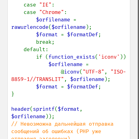
    case 
"IE"
:

    case 
"Chrome"
:

$orfilename 
= 
rawurlencode
(
$orfilename
);

$format 
= 
$formatDef
;

        break;

    default:

        if (
function_exists
(
'iconv'
))

$orfilename 
=

                @
iconv
(
"UTF-8"
, 
"ISO-
8859-1//TRANSLIT"
, 
$orfilename
);

$format 
= 
$formatDef
;

}

header
(
sprintf
(
$format
, 
$orfilename
// Невозможна дальнейшая отправка 
сообщений об ошибках (PHP уже 
отправил заголовки)
