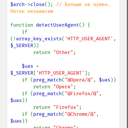
$arch
->
close
(); 
// Больше не нужен. 
Поток независим

function 
detectUserAgent
() {

    if 
(!
array_key_exists
(
'HTTP_USER_AGENT'
, 
$_SERVER
))

        return 
"Other"
;

$uas 
= 
$_SERVER
[
'HTTP_USER_AGENT'
];

    if (
preg_match
(
"@Opera/@"
, 
$uas
))

        return 
"Opera"
;

    if (
preg_match
(
"@Firefox/@"
, 
$uas
))

        return 
"Firefox"
;

    if (
preg_match
(
"@Chrome/@"
, 
$uas
))

        return 
"Chrome"
;
