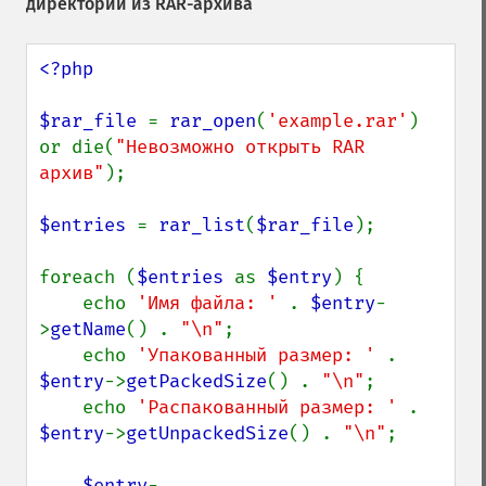
директорий из RAR-архива
<?php

$rar_file 
= 
rar_open
(
'example.rar'
) 
or die(
"Невозможно открыть RAR 
архив"
);

$entries 
= 
rar_list
(
$rar_file
);

foreach (
$entries 
as 
$entry
) {

    echo 
'Имя файла: ' 
. 
$entry
-
>
getName
() . 
"\n"
;

    echo 
'Упакованный размер: ' 
. 
$entry
->
getPackedSize
() . 
"\n"
;

    echo 
'Распакованный размер: ' 
. 
$entry
->
getUnpackedSize
() . 
"\n"
;

$entry
-