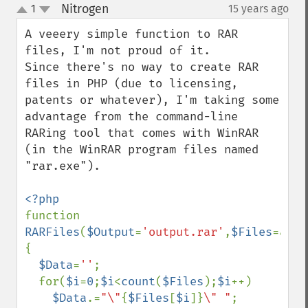
Nitrogen
1
15 years ago
¶
up
down
A veeery simple function to RAR 
files, I'm not proud of it.

Since there's no way to create RAR 
files in PHP (due to licensing, 
patents or whatever), I'm taking some 
advantage from the command-line 
RARing tool that comes with WinRAR 
(in the WinRAR program files named 
"rar.exe").

function 
RARFiles
(
$Output
=
'output.rar'
,
$Files
=arra
{

$Data
=
''
;

  for(
$i
=
0
;
$i
<
count
(
$Files
);
$i
++)

$Data
.=
"\"
{
$Files
[
$i
]}
\" "
;
