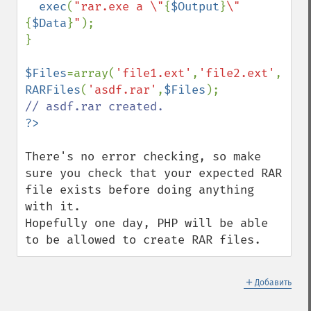
exec
(
"rar.exe a \"
{
$Output
}
\" 
{
$Data
}
"
);

}

$Files
=array(
'file1.ext'
,
'file2.ext'
,
'fil
RARFiles
(
'asdf.rar'
,
$Files
There's no error checking, so make 
sure you check that your expected RAR 
file exists before doing anything 
with it.

Hopefully one day, PHP will be able 
to be allowed to create RAR files.
＋
Добавить