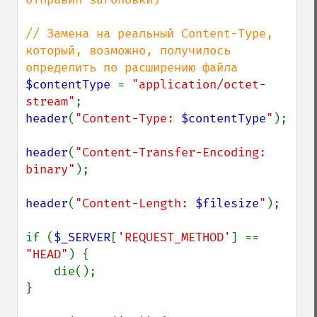
// Замена на реальный Content-Type, 
который, возможно, получилось 
$contentType 
= 
"application/octet-
stream"
header
(
"Content-Type: 
$contentType
"
);

header
(
"Content-Transfer-Encoding: 
binary"
);

header
(
"Content-Length: 
$filesize
"
);

if (
$_SERVER
[
'REQUEST_METHOD'
] == 
"HEAD"
) {

    die();

}
