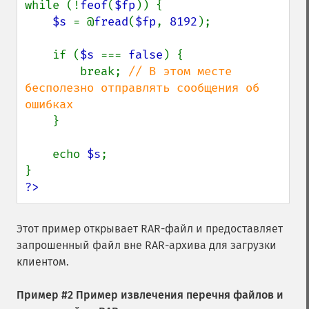
while (!
feof
(
$fp
)) {

$s 
= @
fread
(
$fp
, 
8192
);

    if (
$s 
=== 
false
) {

        break; 
// В этом месте 
бесполезно отправлять сообщения об 
ошибках

}

    echo 
$s
;

?>
Этот пример открывает RAR-файл и предоставляет
запрошенный файл вне RAR-архива для загрузки
клиентом.
Пример #2 Пример извлечения перечня файлов и