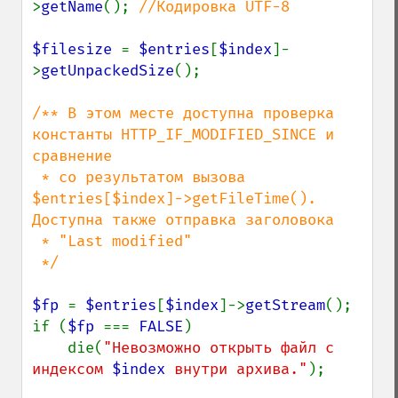
>
getName
(); 
//Кодировка UTF-8

$filesize 
= 
$entries
[
$index
]-
>
getUnpackedSize
();

/** В этом месте доступна проверка 
константы HTTP_IF_MODIFIED_SINCE и 
сравнение

 * со результатом вызова 
$entries[$index]->getFileTime(). 
Доступна также отправка заголовока

 * "Last modified"

 */

$fp 
= 
$entries
[
$index
]->
getStream
();

if (
$fp 
=== 
FALSE
)

    die(
"Невозможно открыть файл с 
индексом 
$index
 внутри архива."
);
