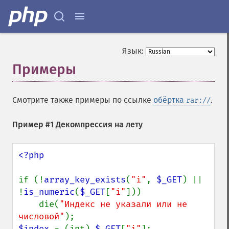
Язык:
Примеры
¶
Смотрите также примеры по ссылке
обёртка
.
rar://
Пример #1 Декомпрессия на лету
<?php

if (!
array_key_exists
(
"i"
, 
$_GET
) || 
!
is_numeric
(
$_GET
[
"i"
]))

    die(
"Индекс не указали или не 
числовой"
$index 
= (int) 
$_GET
[
"i"
];
