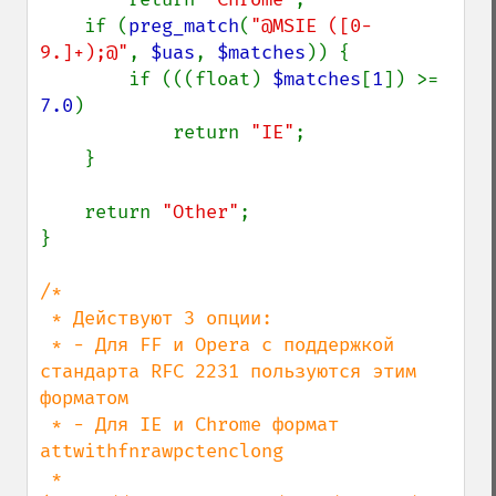
    if (
preg_match
(
"@MSIE ([0-
9.]+);@"
, 
$uas
, 
$matches
)) {

        if (((float) 
$matches
[
1
]) >= 
7.0
)

            return 
"IE"
;

    }

    return 
"Other"
;

}

/*

 * Действуют 3 опции:

 * - Для FF и Opera с поддержкой 
стандарта RFC 2231 пользуются этим 
форматом

 * - Для IE и Chrome формат 
attwithfnrawpctenclong

 *   