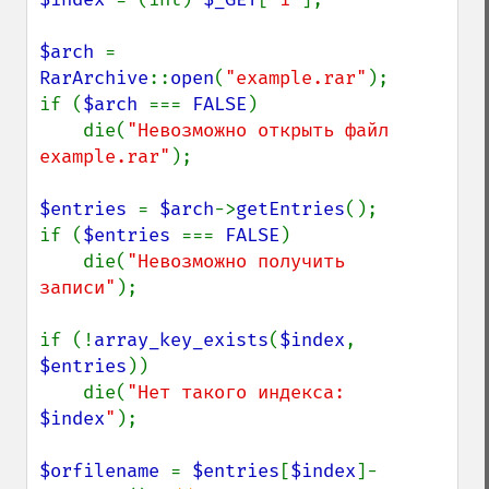
$arch 
= 
RarArchive
::
open
(
"example.rar"
);

if (
$arch 
=== 
FALSE
)

    die(
"Невозможно открыть файл 
example.rar"
);

$entries 
= 
$arch
->
getEntries
();

if (
$entries 
=== 
FALSE
)

    die(
"Невозможно получить 
записи"
);

if (!
array_key_exists
(
$index
, 
$entries
))

    die(
"Нет такого индекса: 
$index
"
);

$orfilename 
= 
$entries
[
$index
]-