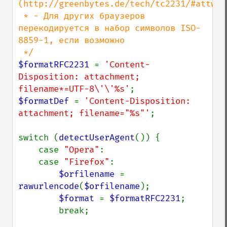
(http://greenbytes.de/tech/tc2231/#attwit
 * - Для других браузеров 
перекодируется в набор символов ISO-
8859-1, если возможно

$formatRFC2231 
= 
'Content-
Disposition: attachment; 
filename*=UTF-8\'\'%s'
$formatDef 
= 
'Content-Disposition: 
attachment; filename="%s"'
;

switch (
detectUserAgent
()) {

    case 
"Opera"
:

    case 
"Firefox"
:

$orfilename 
= 
rawurlencode
(
$orfilename
);

$format 
= 
$formatRFC2231
;

        break;
