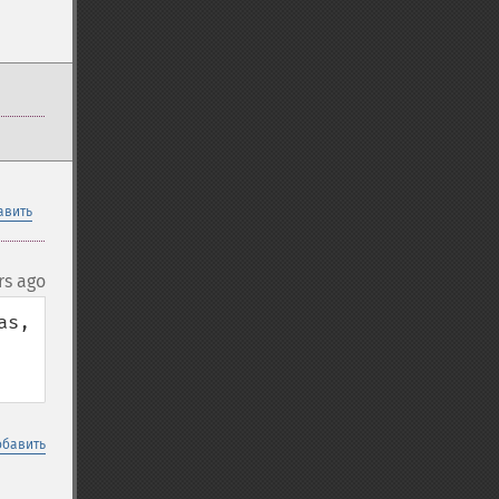
авить
rs ago
s, 
обавить