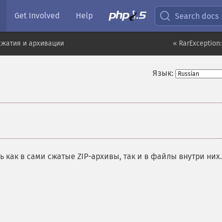
Get Involved
Help
Search docs
сжатия и архивации
« RarException
Язык:
 как в сами сжатые ZIP-архивы, так и в файлы внутри них.