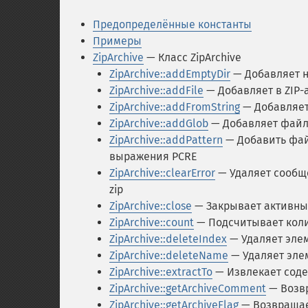
Предопределённые константы
Примеры
ZipArchive
— Класс ZipArchive
ZipArchive::addEmptyDir
— Добавляет 
ZipArchive::addFile
— Добавляет в ZIP-
ZipArchive::addFromString
— Добавляет
ZipArchive::addGlob
— Добавляет файл
ZipArchive::addPattern
— Добавить фай
выражения PCRE
ZipArchive::clearError
— Удаляет сообщ
zip
ZipArchive::close
— Закрывает активны
ZipArchive::count
— Подсчитывает коли
ZipArchive::deleteIndex
— Удаляет элем
ZipArchive::deleteName
— Удаляет элем
ZipArchive::extractTo
— Извлекает сод
ZipArchive::getArchiveComment
— Возвр
ZipArchive::getArchiveFlag
— Возвращае