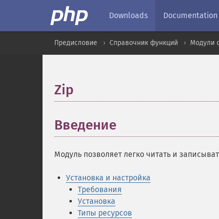
Downloads
Documentation
Предисловие
Справочник функций
Модули 
Zip
¶
Введение
¶
Модуль позволяет легко читать и записывать
Установка и настройка
Требования
Установка
Типы ресурсов