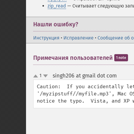
zip_read
— Считывает следующую запи
Нашли ошибку?
Инструкция
•
Исправление
•
Сообщение об 
Примечания пользователей
1 note
singh206 at gmail dot com
1
¶
up
down
Caution:  If you accidentally le
'/myzipstuff//myfile.mp3', Mac O
notice the typo.  Vista, and XP 