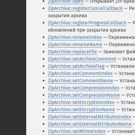
ZipArchive::open
— Открывает ZIP-архи
ZipArchive::registerCancelCallback
— Ре
закрытия архива
ZipArchive::registerProgressCallback
— Р
обновлений при закрытии архива
ZipArchive::renameIndex
— Переименов
ZipArchive::renameName
— Переименов
ZipArchive::replaceFile
— Заменяет фай
ZipArchive::setArchiveComment
— Устан
ZipArchive::setArchiveFlag
— Устанавлив
ZipArchive::setCommentIndex
— Устана
ZipArchive::setCommentName
— Устана
ZipArchive::setCompressionIndex
— Уста
ZipArchive::setCompressionName
— Уст
ZipArchive::setEncryptionIndex
— Устан
ZipArchive::setEncryptionName
— Устан
ZipArchive::setExternalAttributesIndex
—
ZipArchive::setExternalAttributesName
—
ZipArchive::setMtimeIndex
— Установит