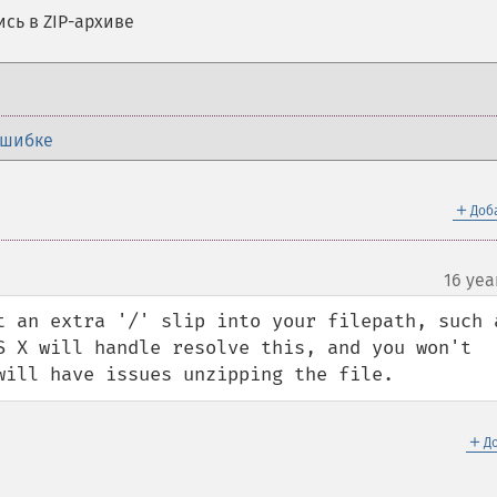
сь в ZIP-архиве
ошибке
＋
Доб
16 yea
t an extra '/' slip into your filepath, such a
S X will handle resolve this, and you won't 
will have issues unzipping the file.
＋
Д