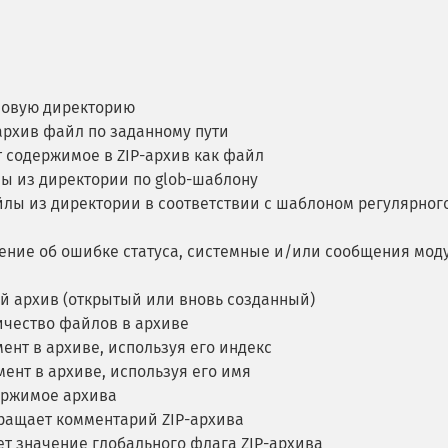
новую директорию
архив файл по заданному пути
 содержимое в ZIP-архив как файл
ы из директории по glob-шаблону
лы из директории в соответствии с шаблоном регулярног
ение об ошибке статуса, системные и/или сообщения мод
й архив (открытый или вновь созданный)
чество файлов в архиве
ент в архиве, используя его индекс
ент в архиве, используя его имя
ержимое архива
ащает комментарий ZIP-архива
т значение глобального флага ZIP-архива