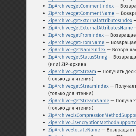
ZipArchive::getCommentIndex
— Возвра
ZipArchive::getCommentName
— Возвра
ZipArchive::getExternalAttributesIndex
—
ZipArchive::getExternalAttributesName
—
ZipArchive::getFromIndex
— Возвращает
ZipArchive::getFromName
— Возвращает
ZipArchive::getNameIndex
— Возвращае
ZipArchive::getStatusString
— Возвращае
(или) ZIP-архива
ZipArchive::getStream
— Получить деск
(только для чтения)
ZipArchive::getStreamIndex
— Получает
(только для чтения)
ZipArchive::getStreamName
— Получает
(только для чтения)
ZipArchive::isCompressionMethodSuppo
ZipArchive::isEncryptionMethodSupport
ZipArchive::locateName
— Возвращает 