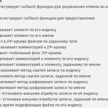
в
гистрирует callback-функцию для разрешения отмены во 
егистрирует callback-функцию для предоставления
ывает элемент по его индексу
ывает элемент по его имени
л в ZIP-архиве файлом по заданному пути
авливает комментарий к ZIP-архиву
ает глобальный флаг ZIP-архива
вливает комментарий к элементу по его индексу
вливает комментарий к элементу, заданному по имени
навливает метод сжатия записи по индексу
ановить метод сжатия записи, заданной по имени
авливает метод шифрования записи по индексу
авливает метод шифрования записи по имени
 Установить внешние атрибуты записи по её индексу
 Установка внешних атрибутов записи, заданной по имен
ь время модификации файла по его индексу