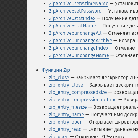
ZipArchive::setMtimeName
— Установит
ZipArchive::setPassword
— Устанавлива
ZipArchive::statIndex
— Получение дета
ZipArchive::statName
— Получение дет
ZipArchive::unchangeAll
— Отменяет вс
ZipArchive::unchangeArchive
— Возвращ
ZipArchive::unchangeIndex
— Отменяет 
ZipArchive::unchangeName
— Отменяет
Функции Zip
zip_close
— Закрывает дескриптор ZIP
zip_entry_close
— Закрывает дескрипт
zip_entry_compressedsize
— Возвращае
zip_entry_compressionmethod
— Возвр
zip_entry_filesize
— Возвращает реальн
zip_entry_name
— Получает имя дескр
zip_entry_open
— Открывает директор
zip_entry_read
— Считывает данные из
zip_open
— Открывает ZIP-архив