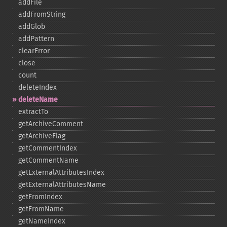
addFile
addFromString
addGlob
addPattern
clearError
close
count
deleteIndex
deleteName
extractTo
getArchiveComment
getArchiveFlag
getCommentIndex
getCommentName
getExternalAttributesIndex
getExternalAttributesName
getFromIndex
getFromName
getNameIndex