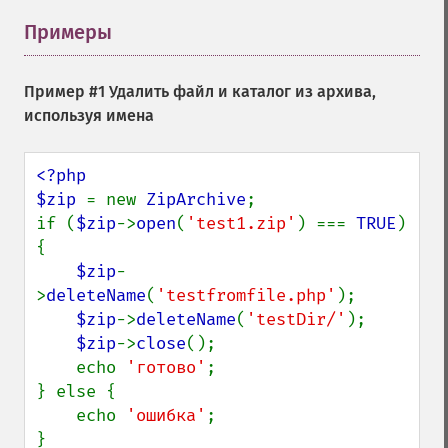
Примеры
¶
Пример #1 Удалить файл и каталог из архива,
используя имена
<?php

$zip 
= new 
ZipArchive
;

if (
$zip
->
open
(
'test1.zip'
) === 
TRUE
) 
{

$zip
-
>
deleteName
(
'testfromfile.php'
);

$zip
->
deleteName
(
'testDir/'
);

$zip
->
close
();

    echo 
'готово'
;

} else {

    echo 
'ошибка'
;
