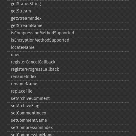
getStatusString
getStream
getStreamIndex
getStreamName
isCompressionMethodSupported
isEncryptionMethodSupported
locateName
open
registerCancelCallback
registerProgressCallback
renameIndex
renameName
replaceFile
setArchiveComment
setArchiveFlag
setCommentIndex
setCommentName
setCompressionIndex
setCompressionName