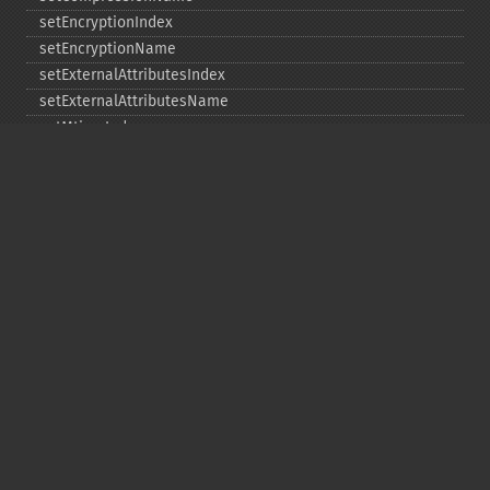
setEncryptionIndex
setEncryptionName
setExternalAttributesIndex
setExternalAttributesName
setMtimeIndex
setMtimeName
setPassword
statIndex
statName
unchangeAll
unchangeArchive
unchangeIndex
unchangeName
Copyright © 2001-2026 The PHP Documentation