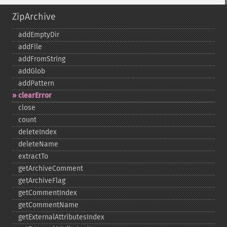
ZipArchive
addEmptyDir
addFile
addFromString
addGlob
addPattern
clearError
close
count
deleteIndex
deleteName
extractTo
getArchiveComment
getArchiveFlag
getCommentIndex
getCommentName
getExternalAttributesIndex