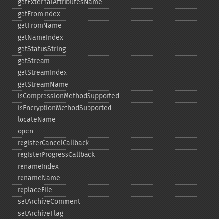
getExternalAttributesName
getFromIndex
getFromName
getNameIndex
getStatusString
getStream
getStreamIndex
getStreamName
isCompressionMethodSupported
isEncryptionMethodSupported
locateName
open
registerCancelCallback
registerProgressCallback
renameIndex
renameName
replaceFile
setArchiveComment
setArchiveFlag