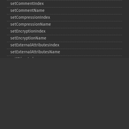
setCommentIndex
setCommentName
setCompressionIndex
setCompressionName
setEncryptionIndex
setEncryptionName
setExternalAttributesIndex
setExternalAttributesName
setMtimeIndex
setMtimeName
setPassword
statIndex
statName
unchangeAll
unchangeArchive
unchangeIndex
unchangeName