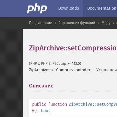
Downloads
Documentation
Предисловие
Справочник функций
Модули 
ZipArchive::setCompressi
(PHP 7, PHP 8, PECL zip >= 1.13.0)
ZipArchive::setCompressionIndex
—
Устанавли
Описание
¶
public
function
ZipArchive::setCompr
0
):
bool