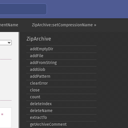
mmentName
ZipArchive::setCompressionName »
ZipArchive
addEmptyDir
addFile
addFromString
addGlob
addPattern
clearError
close
count
deleteIndex
deleteName
=
extractTo
getArchiveComment