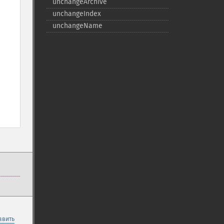
unchangeArchive
unchangeIndex
unchangeName
авить