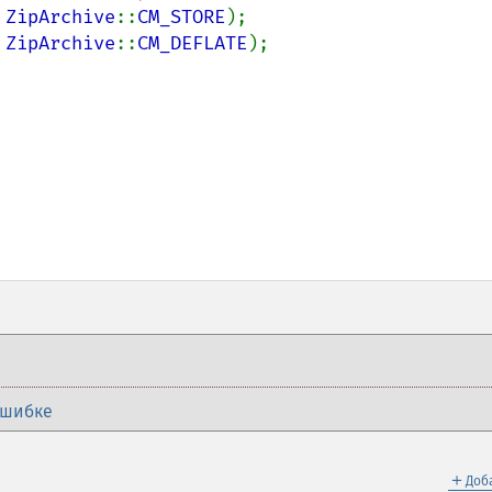
 
ZipArchive
::
CM_STORE
);

 
ZipArchive
::
CM_DEFLATE
);

ошибке
＋
Доб