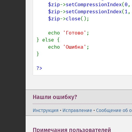
$zip
->
setCompressionIndex
(
0
,
$zip
->
setCompressionIndex
(
1
,
$zip
->
close
();

    echo 
'Готово'
;

} else {

    echo 
'Ошибка'
;

}

?>
Нашли ошибку?
Инструкция
•
Исправление
•
Сообщение об 
Примечания пользователей