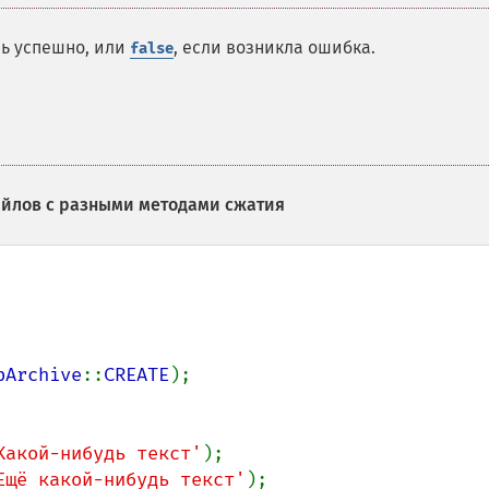
сь успешно, или
, если возникла ошибка.
false
айлов с разными методами сжатия
pArchive
::
CREATE
);

Какой-нибудь текст'
);

Ещё какой-нибудь текст'
);
