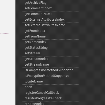
getArchiveFlag
getCommentIndex
getCommentName
getExternalAttributesIndex
getExternalAttributesName
getFromIndex
getFromName
getNameIndex
getStatusString
getStream
getStreamIndex
getStreamName
isCompressionMethodSupported
isEncryptionMethodSupported
locateName
open
registerCancelCallback
registerProgressCallback
renameIndex