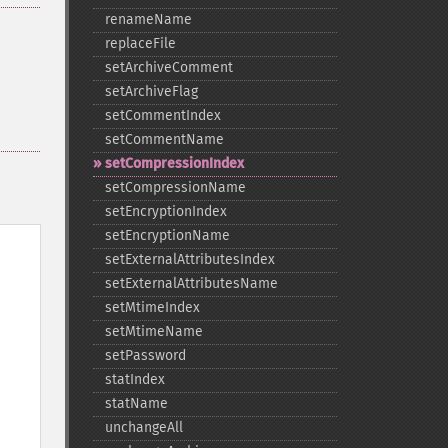
renameName
replaceFile
setArchiveComment
setArchiveFlag
setCommentIndex
setCommentName
setCompressionIndex
setCompressionName
setEncryptionIndex
setEncryptionName
setExternalAttributesIndex
setExternalAttributesName
setMtimeIndex
setMtimeName
setPassword
statIndex
statName
unchangeAll