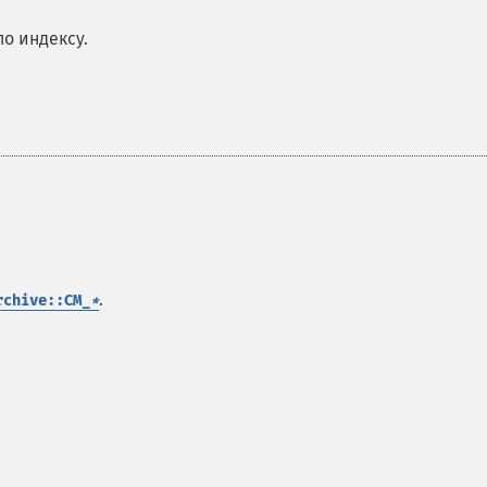
о индексу.
.
rchive::CM_
*