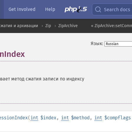
Get Involved
Help
Search docs
сжатия и архивации
Zip
ZipArchive
« ZipArchive::setCo
Язык:
onIndex
вает метод сжатия записи по индексу
essionIndex
(
int
$index
,
int
$method
,
int
$compflags