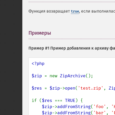
Функция возвращает
, если выполнила
true
Примеры
¶
Пример #1 Пример добавления к архиву ф
<?php

$zip 
= new 
ZipArchive
();

$res 
= 
$zip
->
open
(
'test.zip'
, 
Zi
if (
$res 
=== 
TRUE
) {

$zip
->
addFromString
(
'foo'
, 
'
$zip
->
addFromString
(
'bar'
, 
'