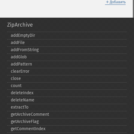
＋
Добавить
ZipArchive
addEmptyDir
addFile
addFromString
addGlob
addPattern
clearError
close
count
deleteIndex
deleteName
extractTo
getArchiveComment
getArchiveFlag
getCommentIndex