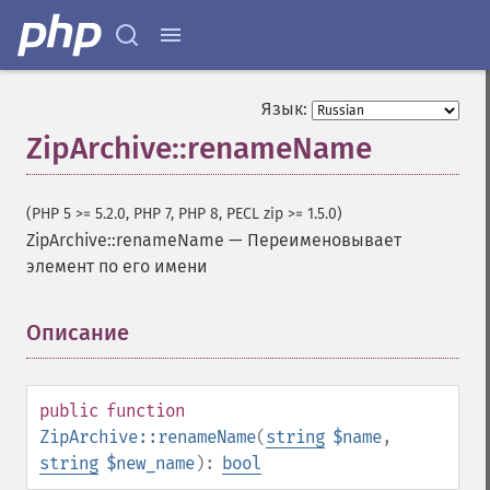
Язык:
ZipArchive::renameName
(PHP 5 >= 5.2.0, PHP 7, PHP 8, PECL zip >= 1.5.0)
ZipArchive::renameName
—
Переименовывает
элемент по его имени
Описание
¶
public
function
ZipArchive::renameName
(
string
$name
,
string
$new_name
):
bool