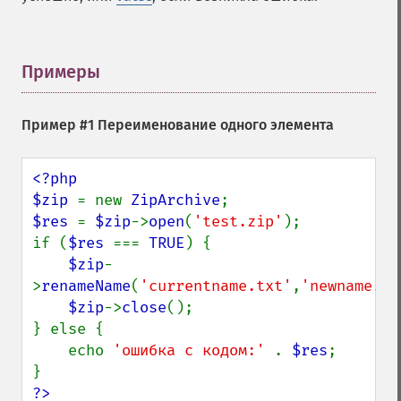
Примеры
¶
Пример #1 Переименование одного элемента
<?php

$zip 
= new 
ZipArchive
$res 
= 
$zip
->
open
(
'test.zip'
);

if (
$res 
=== 
TRUE
) {

$zip
-
>
renameName
(
'currentname.txt'
,
'newname.tx
$zip
->
close
();

} else {

    echo 
'ошибка с кодом:' 
. 
$res
;

?>