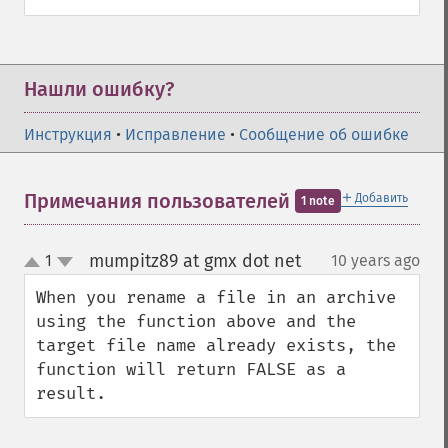
Нашли ошибку?
Инструкция
•
Исправление
•
Сообщение об ошибке
＋
Примечания пользователей
Добавить
1 note
mumpitz89 at gmx dot net
1
10 years ago
¶
up
down
When you rename a file in an archive 
using the function above and the 
target file name already exists, the 
function will return FALSE as a 
result.