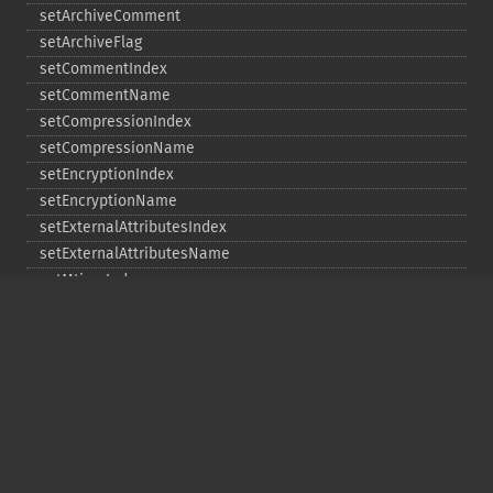
setArchiveComment
setArchiveFlag
setCommentIndex
setCommentName
setCompressionIndex
setCompressionName
setEncryptionIndex
setEncryptionName
setExternalAttributesIndex
setExternalAttributesName
setMtimeIndex
setMtimeName
setPassword
statIndex
statName
unchangeAll
unchangeArchive
unchangeIndex
unchangeName