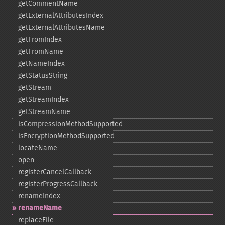
getCommentName
getExternalAttributesIndex
getExternalAttributesName
getFromIndex
getFromName
getNameIndex
getStatusString
getStream
getStreamIndex
getStreamName
isCompressionMethodSupported
isEncryptionMethodSupported
locateName
open
registerCancelCallback
registerProgressCallback
renameIndex
renameName
replaceFile