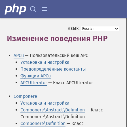
Язык:
Изменение поведения PHP
¶
APCu
— Пользовательский кеш APC
Установка и настройка
Предопределённые константы
Функции APCu
APCUIterator
— Класс APCUIterator
Componere
Установка и настройка
Componere\Abstract\Definition
— Класс
Componere\Abstract\Definition
Componere\Definition
— Класс