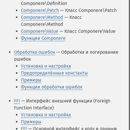
Componere\Definition
Componere\Patch
— Класс Componere\Patch
Componere\Method
— Класс
Componere\Method
Componere\Value
— Класс Componere\Value
Функции Componere
Обработка ошибок
— Обработка и логирование
ошибок
Установка и настройка
Предопределённые константы
Примеры
Функции обработки ошибок
FFI
— Интерфейс внешней функции (Foreign
Function Interface)
Установка и настройка
Примеры
FFI
— Основной интерфейс к коду и данным