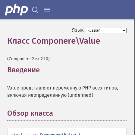
Язык:
Класс Componere\Value
¶
(Componere 2 >= 2.1.0)
Введение
¶
Value представляет переменную PHP всех типов,
включая неопределённую (undefined)
Обзор класса
¶
final
class
Componere\Value
{