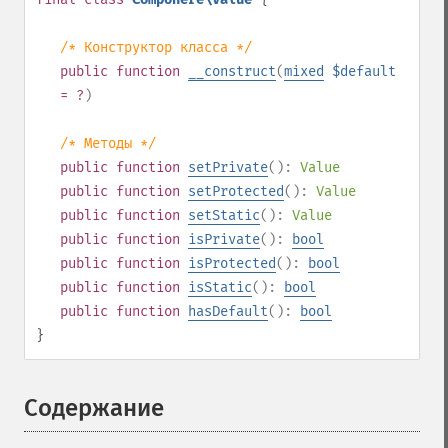
/* Конструктор класса */
public
function
__construct
(
mixed
$default
= ?
)
/* Методы */
public
function
setPrivate
():
Value
public
function
setProtected
():
Value
public
function
setStatic
():
Value
public
function
isPrivate
():
bool
public
function
isProtected
():
bool
public
function
isStatic
():
bool
public
function
hasDefault
():
bool
}
Содержание
¶