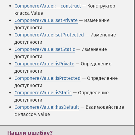
Componere\Value::__construct
— Конструктор
класса Value
Componere\Value::setPrivate
— Изменение
доступности
Componere\Value::setProtected
— Изменение
доступности
Componere\Value::setStatic
— Изменение
доступности
Componere\Value::isPrivate
— Определение
доступности
Componere\Value::isProtected
— Определение
доступности
Componere\Value::isStatic
— Определение
доступности
Componere\Value::hasDefault
— Взаимодействие
с классом Value
Нашли ошибку?