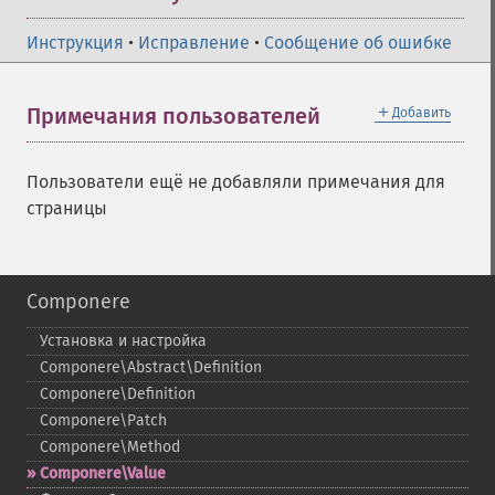
Инструкция
•
Исправление
•
Сообщение об ошибке
＋
Примечания пользователей
Добавить
Пользователи ещё не добавляли примечания для
страницы
Componere
Установка и настройка
Componere\Abstract\Definition
Componere\Definition
Componere\Patch
Componere\Method
Componere\Value