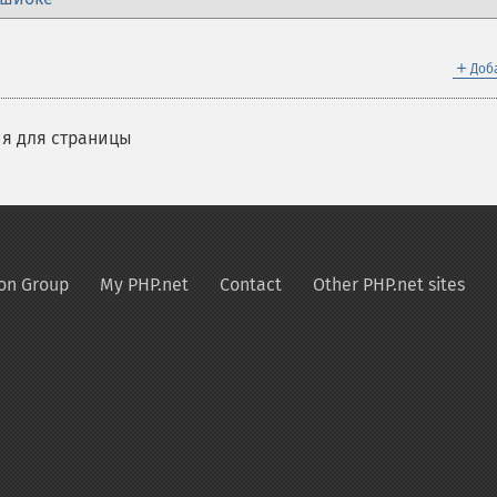
＋
Доб
я для страницы
on Group
My PHP.net
Contact
Other PHP.net sites