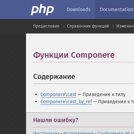
Downloads
Documentation
Предисловие
Справочник функций
Изменен
Функции Componere
¶
Содержание
¶
Componere\cast
— Приведение к типу
Componere\cast_by_ref
— Приведение к т
Нашли ошибку?
Инструкция
•
Исправление
•
Сообщение об 