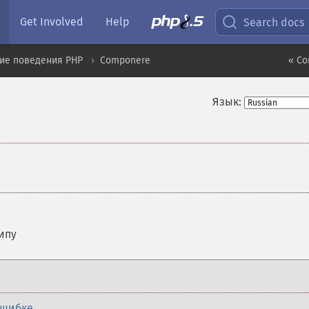
Get Involved
Help
Search docs
ие поведения PHP
Componere
« Co
Язык:
ипу
ошибке