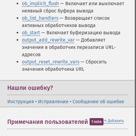
ob_implicit_flush
— Включает или выключает
неявный сброс буфера вывода
ob_list_handlers
— Возвращает список
активных обработчиков вывода
ob_start
— Включает буферизацию вывода
output_add_rewrite_var
— Добавляет
значения в обработчик перезаписи URL-
адресов
output_reset_rewrite_vars
— Сбросить
значения обработчика URL
Нашли ошибку?
Инструкция
•
Исправление
•
Сообщение об ошибке
＋
Примечания пользователей
Добавить
1 note