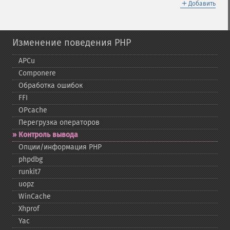
＋
Добавить
Изменение поведения PHP
APCu
Componere
Обработка ошибок
FFI
OPcache
Перегрузка операторов
Контроль вывода
Опции/информация PHP
phpdbg
runkit7
uopz
WinCache
Xhprof
Yac