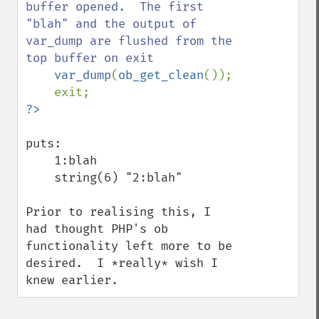
buffer opened.  The first 
"blah" and the output of 
var_dump are flushed from the 
top buffer on exit

var_dump
(
ob_get_clean
());

puts:

    1:blah

    string(6) "2:blah"

Prior to realising this, I 
had thought PHP's ob 
functionality left more to be 
desired.  I *really* wish I 
knew earlier.