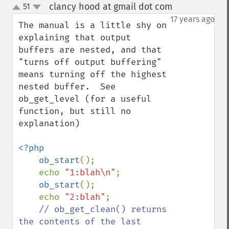
clancy hood at gmail dot com
51
¶
up
down
17 years ago
The manual is a little shy on 
explaining that output 
buffers are nested, and that 
"turns off output buffering" 
means turning off the highest 
nested buffer.  See 
ob_get_level (for a useful 
function, but still no 
explanation)

<?php

    ob_start
();

    echo 
"1:blah\n"
;

ob_start
();

    echo 
"2:blah"
;

// ob_get_clean() returns 
the contents of the last 