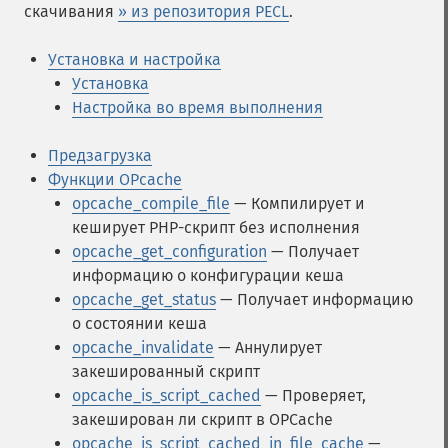
скачивания
» из репозитория PECL
.
Установка и настройка
Установка
Настройка во время выполнения
Предзагрузка
Функции OPcache
opcache_compile_file
— Компилирует и
кеширует PHP-скрипт без исполнения
opcache_get_configuration
— Получает
информацию о конфигурации кеша
opcache_get_status
— Получает информацию
о состоянии кеша
opcache_invalidate
— Аннулирует
закешированный скрипт
opcache_is_script_cached
— Проверяет,
закеширован ли скрипт в OPCache
opcache_is_script_cached_in_file_cache
—