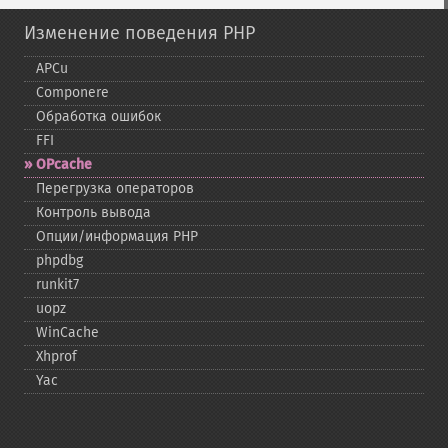
Изменение поведения PHP
APCu
Componere
Обработка ошибок
FFI
OPcache
Перегрузка операторов
Контроль вывода
Опции/информация PHP
phpdbg
runkit7
uopz
WinCache
Xhprof
Yac