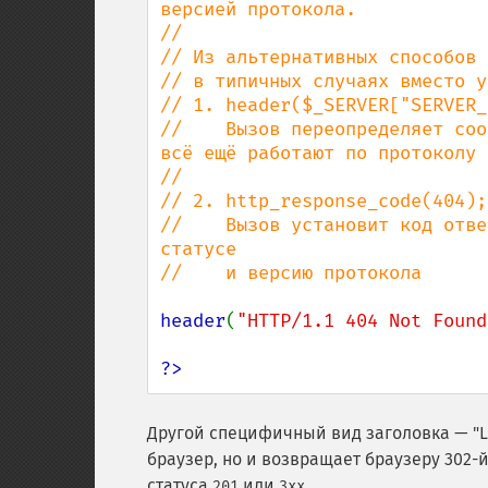
версией протокола.

//

// Из альтернативных способов 
// в типичных случаях вместо у
// 1. header($_SERVER["SERVER_
//    Вызов переопределяет соо
всё ещё работают по протоколу 
//

// 2. http_response_code(404);

//    Вызов установит код отве
статусе

//    и версию протокола

header
(
"HTTP/1.1 404 Not Found
?>
Другой специфичный вид заголовка — "Lo
браузер, но и возвращает браузеру 302-й
статуса
или
.
201
3xx