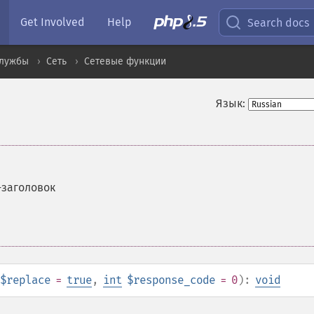
Get Involved
Help
Search docs
службы
Сеть
Сетевые функции
Язык:
-заголовок
$replace
=
true
,
int
$response_code
= 0
):
void