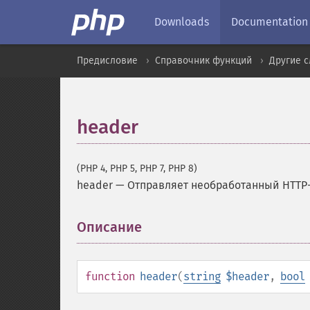
Downloads
Documentation
Предисловие
Справочник функций
Другие 
header
(PHP 4, PHP 5, PHP 7, PHP 8)
header
—
Отправляет необработанный HTTP
Описание
¶
function
header
(
string
$header
,
bool