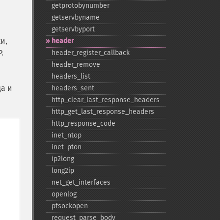
getprotobynumber
getservbyname
getservbyport
и,
header
.
header_​register_​callback
header_​remove
headers_​list
да и
headers_​sent
http_​clear_​last_​response_​headers
http_​get_​last_​response_​headers
http_​response_​code
inet_​ntop
inet_​pton
ip2long
long2ip
net_​get_​interfaces
openlog
pfsockopen
request_​parse_​body