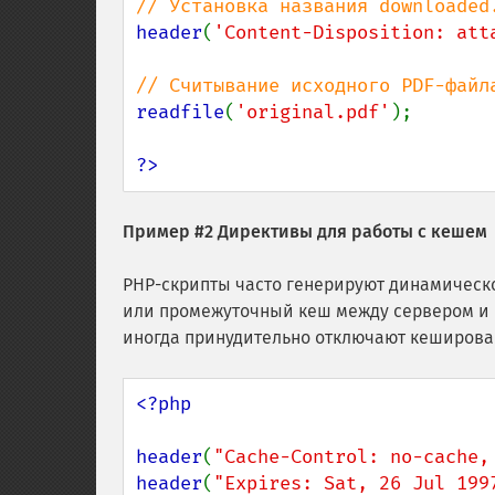
header
(
'Content-Disposition: att
readfile
(
'original.pdf'
);

?>
Пример #2 Директивы для работы с кешем
PHP-скрипты часто генерируют динамическо
или промежуточный кеш между сервером и к
иногда принудительно отключают кеширова
<?php

header
(
"Cache-Control: no-cache,
header
(
"Expires: Sat, 26 Jul 199