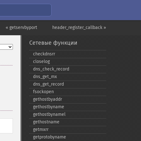
« getservbyport
header_register_callback »
Сетевые функции
checkdnsrr
closelog
dns_​check_​record
dns_​get_​mx
dns_​get_​record
fsockopen
gethostbyaddr
gethostbyname
gethostbynamel
gethostname
getmxrr
getprotobyname