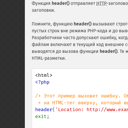
Функция
header()
отправляет
HTTP
-заголово
заголовки.
Помните, функцию
header()
вызывают строго
пустых строк вне режима PHP-кода и до в
Разработчики часто допускают ошибку, ко
файлам включают в текущий код внешнее с
выводятся до вызова функции
header()
. Те
HTML-разметки.
<?php

/* Этот пример вызовет ошибку. Об
header
(
'Location: http://www.exa
exit;
