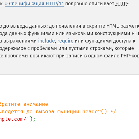
к.
» Спецификация HTTP/1.1
подробно описывает
HTTP
-
 до вывода данных: до появления в скрипте HTML-разметк
ывода данных функциями или языковыми конструкциями PHP
гда выражениями
include
,
require
или функциями доступа к
одержимое с пробелами или пустыми строками, которые
 же проблемы возникают при записи в одном файле PHP-ко
ратите внимание

mple.com/'
);
