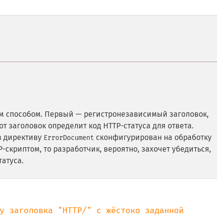
м способом. Первый — регистронезависимый заголовок,
тот заголовок определит код HTTP-статуса для ответа.
з директиву
сконфигурирован на обработку
ErrorDocument
криптом, то разработчик, вероятно, захочет убедиться,
татуса.
у заголовка "HTTP/" с жёстоко заданной 