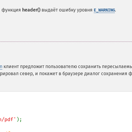
а функция
header()
выдаёт ошибку уровня
.
E_WARNING
on
клиент предложит пользователю сохранить пересылаем
рировал север, и покажет в браузере диалог сохранения 
n/pdf'
);
