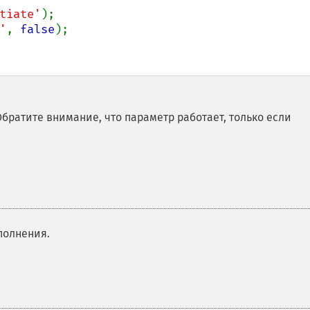
tiate'
'
, 
false
);

Обратите внимание, что параметр работает, только если
полнения.