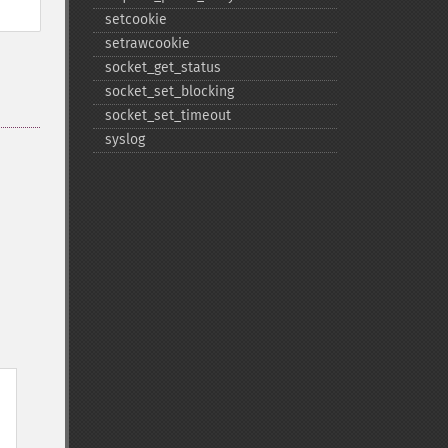
setcookie
setrawcookie
socket_​get_​status
socket_​set_​blocking
socket_​set_​timeout
syslog