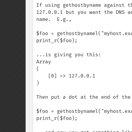
If using gethostbyname against t
127.0.0.1 but you want the DNS a
name.  E.g.,

$foo = gethostbynamel("myhost.exa
print_r($foo);

...is giving you this:

Array

(

    [0] => 127.0.0.1

)

Then put a dot at the end of the 
$foo = gethostbynamel("myhost.exa
print_r($foo);
