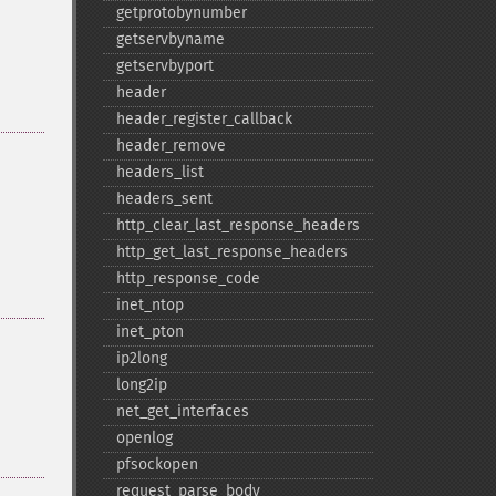
getprotobynumber
getservbyname
getservbyport
header
header_​register_​callback
header_​remove
headers_​list
headers_​sent
http_​clear_​last_​response_​headers
http_​get_​last_​response_​headers
http_​response_​code
inet_​ntop
inet_​pton
ip2long
long2ip
net_​get_​interfaces
openlog
pfsockopen
request_​parse_​body