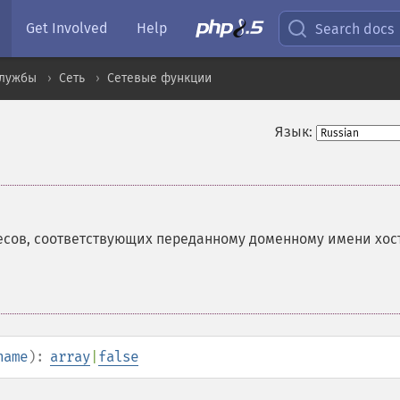
Get Involved
Help
Search docs
службы
Сеть
Сетевые функции
Язык:
ресов, соответствующих переданному доменному имени хос
name
):
array
|
false