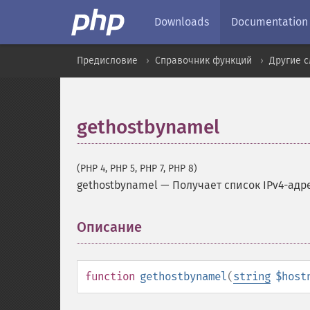
Downloads
Documentation
Предисловие
Справочник функций
Другие 
gethostbynamel
(PHP 4, PHP 5, PHP 7, PHP 8)
gethostbynamel
—
Получает список IPv4-ад
Описание
¶
function
gethostbynamel
(
string
$host