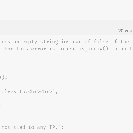
20 yea
¶
urns an empty string instead of false if the 
d for this error is to use is_array() in an IF
);
