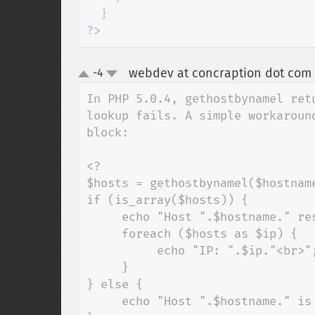
?>
webdev at concraption dot com
-4
up
down
In PHP 5.0.4, gethostbynamel ret
lookup fails. A simple workaroun
block:

<?

$hosts = gethostbynamel($hostname
if (is_array($hosts)) {

     echo "Host ".$hostname." resolves to:<br><br>";

     foreach ($hosts as $ip) {

          echo "IP: ".$ip."<br>";

     }

} else {

     echo "Host ".$hostname." is not tied to any IP.";
