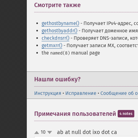
Смотрите также
¶
gethostbyname()
- Получает IPv4-адрес, 
gethostbyaddr()
- Получает доменное имя
checkdnsrr()
- Проверяет DNS-записи, кот
getmxrr()
- Получает записи MX, соответ
the
manual page
named(8)
Нашли ошибку?
Инструкция
•
Исправление
•
Сообщение об 
Примечания пользователей
4 notes
ab at null dot ixo dot ca
10
¶
up
down