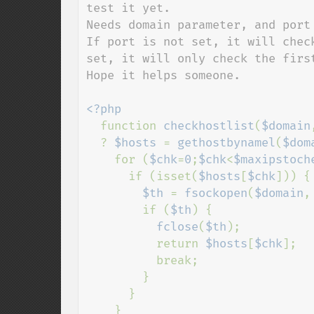
test it yet.

Needs domain parameter, and port
If port is not set, it will chec
set, it will only check the first
Hope it helps someone.

<?php

function 
checkhostlist
(
$domain
  ? 
$hosts 
= 
gethostbynamel
(
$dom
    for (
$chk
=
0
;
$chk
<
$maxipstoch
      if (isset(
$hosts
[
$chk
])) {

$th 
= 
fsockopen
(
$domain
,
        if (
$th
) {

fclose
(
$th
);

          return 
$hosts
[
$chk
];

          break;

        }

      }

    }
