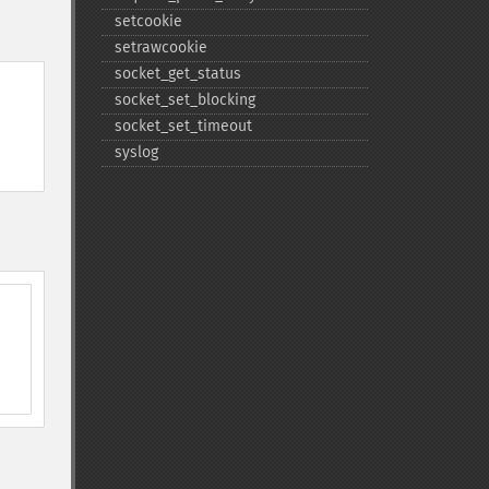
setcookie
setrawcookie
socket_​get_​status
socket_​set_​blocking
socket_​set_​timeout
syslog