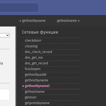
« gethostbyname
gethostname »
Сетевые функции
checkdnsrr
closelog
dns_​check_​record
dns_​get_​mx
та
dns_​get_​record
fsockopen
gethostbyaddr
gethostbyname
gethostbynamel
gethostname
getmxrr
getprotobyname