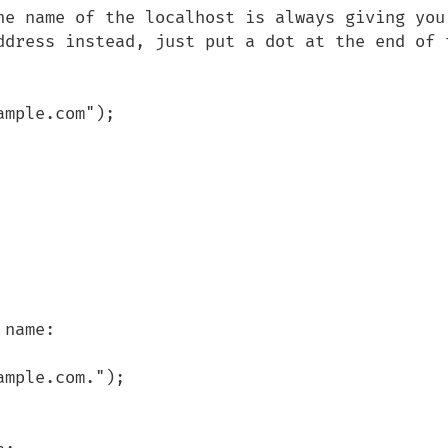
he name of the localhost is always giving you 
ddress instead, just put a dot at the end of t
mple.com");

name:

mple.com.");
