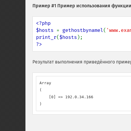
Пример #1 Пример использования функци
<?php

$hosts 
= 
gethostbynamel
(
'www.exa
print_r
(
$hosts
?>
Результат выполнения приведённого приме
Array

(

    [0] => 192.0.34.166

)