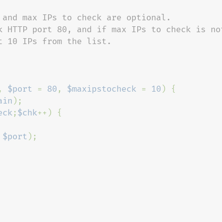
 and max IPs to check are optional.

k HTTP port 80, and if max IPs to check is not
 10 IPs from the list.

, 
$port 
= 
80
, 
$maxipstocheck 
= 
10
) {

ain
);

eck
;
$chk
++) {

 
$port
);
