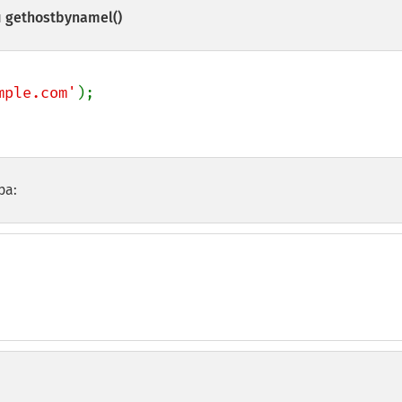
и
gethostbynamel()
mple.com'
ра: