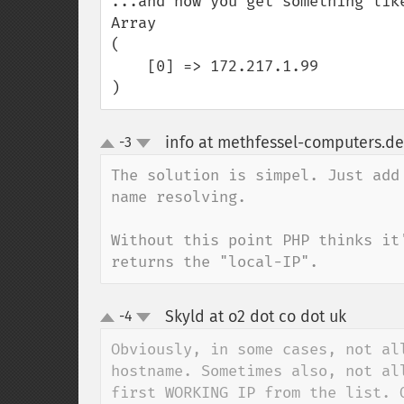
...and now you get something like
Array

(

    [0] => 172.217.1.99

)
info at methfessel-computers.de
-3
up
down
The solution is simpel. Just add
name resolving.

Without this point PHP thinks it
returns the "local-IP".
Skyld at o2 dot co dot uk
-4
¶
up
down
Obviously, in some cases, not al
hostname. Sometimes also, not al
first WORKING IP from the list. 