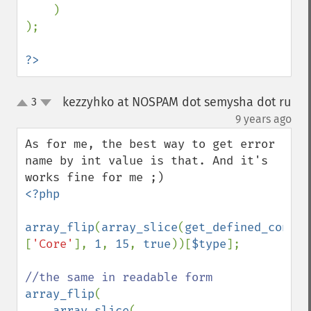
    )

);

?>
kezzyhko at NOSPAM dot semysha dot ru
3
up
down
¶
9 years ago
As for me, the best way to get error 
name by int value is that. And it's 
<?php

array_flip
(
array_slice
(
get_defined_consta
[
'Core'
], 
1
, 
15
, 
true
))[
$type
];

array_flip
(

array_slice
(
