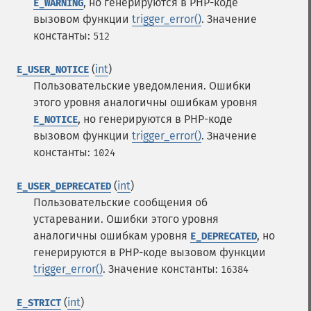
, но генерируются в PHP-коде
E_WARNING
вызовом функции
trigger_error()
.
Значение
константы:
512
(
int
)
E_USER_NOTICE
Пользовательские уведомления. Ошибки
этого уровня аналогичны ошибкам уровня
, но генерируются в PHP-коде
E_NOTICE
вызовом функции
trigger_error()
.
Значение
константы:
1024
(
int
)
E_USER_DEPRECATED
Пользовательские сообщения об
устаревании. Ошибки этого уровня
аналогичны ошибкам уровня
, но
E_DEPRECATED
генерируются в PHP-коде вызовом функции
trigger_error()
.
Значение константы:
16384
(
int
)
E_STRICT