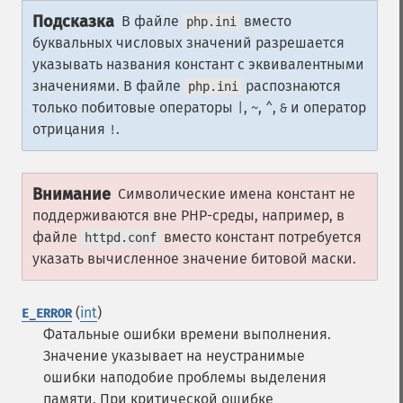
Подсказка
В файле
вместо
php.ini
буквальных числовых значений разрешается
указывать названия констант с эквивалентными
значениями. В файле
распознаются
php.ini
только побитовые операторы
,
,
,
и оператор
|
~
^
&
отрицания
.
!
Внимание
Символические имена констант не
поддерживаются вне PHP-среды, например, в
файле
вместо констант потребуется
httpd.conf
указать вычисленное значение битовой маски.
(
int
)
E_ERROR
Фатальные ошибки времени выполнения.
Значение указывает на неустранимые
ошибки наподобие проблемы выделения
памяти. При критической ошибке