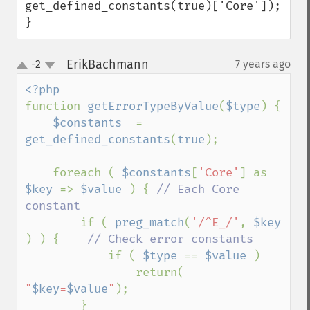
get_defined_constants(true)['Core']);

}
ErikBachmann
-2
7 years ago
¶
up
down
function 
getErrorTypeByValue
(
$type
) {

$constants  
= 
get_defined_constants
(
true
);

    foreach ( 
$constants
[
'Core'
] as 
$key 
=> 
$value 
) { 
// Each Core 
constant

if ( 
preg_match
(
'/^E_/'
, 
$key  
) ) {    
// Check error constants

if ( 
$type 
== 
$value 
) 

                return( 
"
$key
=
$value
"
);

        }
