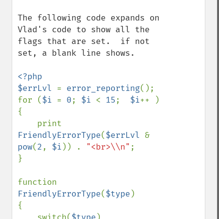
The following code expands on 
Vlad's code to show all the 
flags that are set.  if not 
set, a blank line shows.

<?php

$errLvl 
= 
error_reporting
();

for (
$i 
= 
0
; 
$i 
< 
15
;  
$i
++ ) 
{

    print 
FriendlyErrorType
(
$errLvl 
& 
pow
(
2
, 
$i
)) . 
"<br>\\n"
; 

}

function 
FriendlyErrorType
(
$type
)

{

    switch(
$type
)
