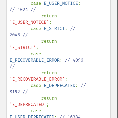
        case 
E_USER_NOTICE
: 
// 1024 //

return 
'E_USER_NOTICE'
;

        case 
E_STRICT
: 
// 
2048 //

return 
'E_STRICT'
;

        case 
E_RECOVERABLE_ERROR
: 
// 4096 
//

return 
'E_RECOVERABLE_ERROR'
;

        case 
E_DEPRECATED
: 
// 
8192 //

return 
'E_DEPRECATED'
;

        case 
E_USER_DEPRECATED
: 
// 16384 