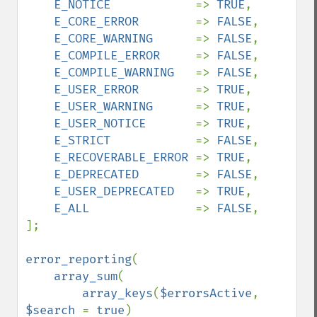
E_NOTICE            
=> 
TRUE
,

E_CORE_ERROR        
=> 
FALSE
,

E_CORE_WARNING      
=> 
FALSE
,

E_COMPILE_ERROR     
=> 
FALSE
,

E_COMPILE_WARNING   
=> 
FALSE
,

E_USER_ERROR        
=> 
TRUE
,

E_USER_WARNING      
=> 
TRUE
,

E_USER_NOTICE       
=> 
TRUE
,

E_STRICT            
=> 
FALSE
,

E_RECOVERABLE_ERROR 
=> 
TRUE
,

E_DEPRECATED        
=> 
FALSE
,

E_USER_DEPRECATED   
=> 
TRUE
,

E_ALL               
=> 
FALSE
,

];

error_reporting
(

array_sum
(

array_keys
(
$errorsActive
, 
$search 
= 
true
)
