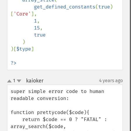
get_defined_constants
(
true
)
[
'Core'
],

1
,

15
,

true

)

)[
$type
]

?>
kaioker
1
4 years ago
¶
up
down
super simple error code to human 
readable conversion:

function prettycode($code){

    return $code == 0 ? "FATAL" : 
array_search($code, 