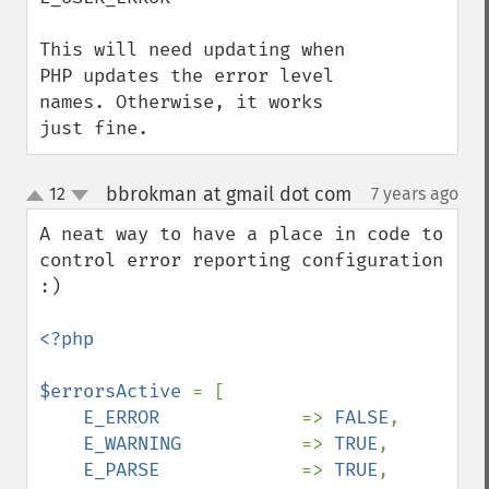
This will need updating when 
PHP updates the error level 
names. Otherwise, it works 
just fine.
bbrokman at gmail dot com
12
7 years ago
¶
up
down
A neat way to have a place in code to 
control error reporting configuration 
:)

<?php

$errorsActive 
= [

E_ERROR             
=> 
FALSE
,

E_WARNING           
=> 
TRUE
,

E_PARSE             
=> 
TRUE
,
