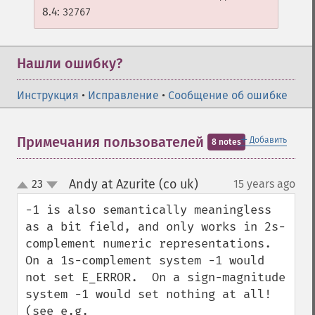
8.4:
32767
Нашли ошибку?
Инструкция
•
Исправление
•
Сообщение об ошибке
＋
Примечания пользователей
Добавить
8 notes
Andy at Azurite (co uk)
23
15 years ago
¶
up
down
-1 is also semantically meaningless 
as a bit field, and only works in 2s-
complement numeric representations.  
On a 1s-complement system -1 would 
not set E_ERROR.  On a sign-magnitude 
system -1 would set nothing at all! 
(see e.g. 