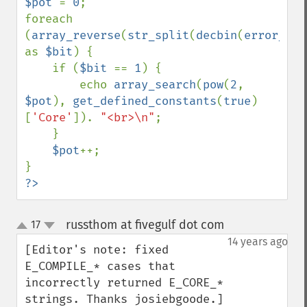
$pot 
= 
0
;

foreach 
(
array_reverse
(
str_split
(
decbin
(
error_rep
as 
$bit
) {

    if (
$bit 
== 
1
) {

        echo 
array_search
(
pow
(
2
, 
$pot
), 
get_defined_constants
(
true
)
[
'Core'
]). 
"<br>\n"
;

    }

$pot
++;

?>
russthom at fivegulf dot com
17
¶
up
down
14 years ago
[Editor's note: fixed 
E_COMPILE_* cases that 
incorrectly returned E_CORE_* 
strings. Thanks josiebgoode.]
