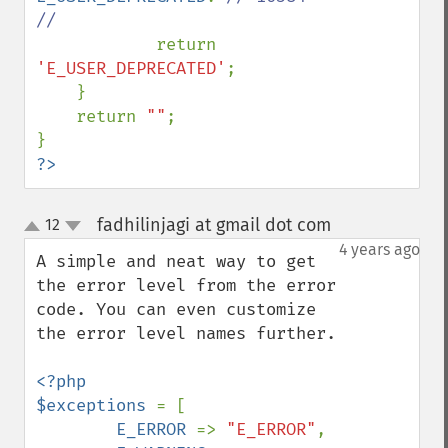
//

return 
'E_USER_DEPRECATED'
;

    }

    return 
""
;

?>
fadhilinjagi at gmail dot com
12
¶
up
down
4 years ago
A simple and neat way to get 
the error level from the error 
code. You can even customize 
the error level names further.

<?php

$exceptions 
= [

E_ERROR 
=> 
"E_ERROR"
,
