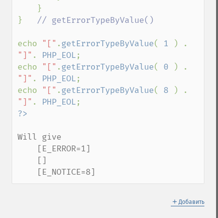
    }

}   
// getErrorTypeByValue() 

echo 
"["
.
getErrorTypeByValue
( 
1 
) . 
"]"
. 
PHP_EOL
;

echo 
"["
.
getErrorTypeByValue
( 
0 
) . 
"]"
. 
PHP_EOL
;

echo 
"["
.
getErrorTypeByValue
( 
8 
) . 
"]"
. 
PHP_EOL
Will give

    [E_ERROR=1]

    []

    [E_NOTICE=8]
＋
Добавить