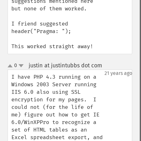
suggestions mentioned here 
but none of them worked.

I friend suggested 
header("Pragma: ");

This worked straight away!
justin at justintubbs dot com
0
¶
up
down
21 years ago
I have PHP 4.3 running on a 
Windows 2003 Server running 
IIS 6.0 also using SSL 
encryption for my pages.  I 
could not (for the life of 
me) figure out how to get IE 
6.0/WinXPPro to recognize a 
set of HTML tables as an 
Excel spreadsheet export, and 