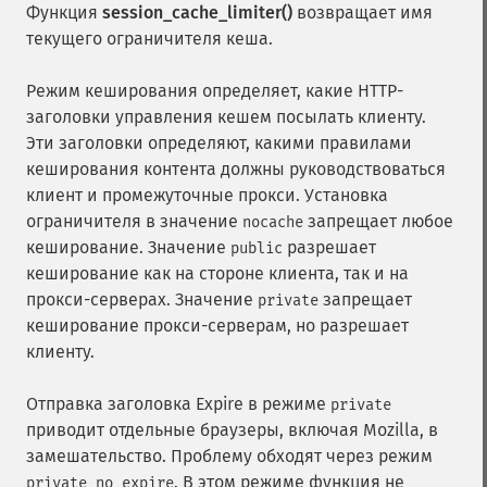
Функция
session_cache_limiter()
возвращает имя
текущего ограничителя кеша.
Режим кеширования определяет, какие HTTP-
заголовки управления кешем посылать клиенту.
Эти заголовки определяют, какими правилами
кеширования контента должны руководствоваться
клиент и промежуточные прокси. Установка
ограничителя в значение
запрещает любое
nocache
кеширование. Значение
разрешает
public
кеширование как на стороне клиента, так и на
прокси-серверах. Значение
запрещает
private
кеширование прокси-серверам, но разрешает
клиенту.
Отправка заголовка Expire в режиме
private
приводит отдельные браузеры, включая
Mozilla
, в
замешательство. Проблему обходят через режим
. В этом режиме функция не
private_no_expire