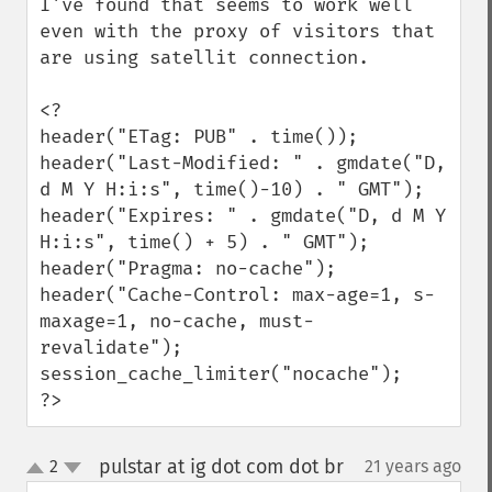
I've found that seems to work well 
even with the proxy of visitors that 
are using satellit connection.

<?

header("ETag: PUB" . time());

header("Last-Modified: " . gmdate("D, 
d M Y H:i:s", time()-10) . " GMT");

header("Expires: " . gmdate("D, d M Y 
H:i:s", time() + 5) . " GMT");

header("Pragma: no-cache");

header("Cache-Control: max-age=1, s-
maxage=1, no-cache, must-
revalidate");

session_cache_limiter("nocache");

?>
pulstar at ig dot com dot br
2
21 years ago
¶
up
down