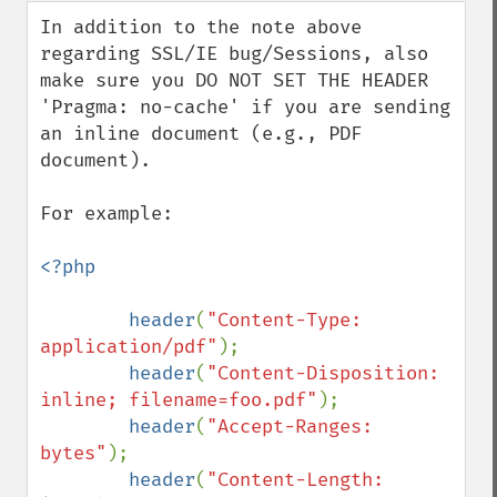
down
In addition to the note above 
regarding SSL/IE bug/Sessions, also 
make sure you DO NOT SET THE HEADER 
'Pragma: no-cache' if you are sending 
an inline document (e.g., PDF 
document).

For example:

<?php

        header
(
"Content-Type: 
application/pdf"
);

header
(
"Content-Disposition: 
inline; filename=foo.pdf"
);

header
(
"Accept-Ranges: 
bytes"
);

header
(
"Content-Length: 