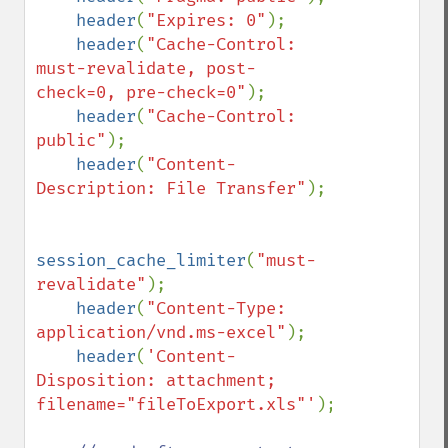
header
(
"Expires: 0"
);

header
(
"Cache-Control: 
must-revalidate, post-
check=0, pre-check=0"
);

header
(
"Cache-Control: 
public"
); 

header
(
"Content-
Description: File Transfer"
);

session_cache_limiter
(
"must-
revalidate"
);

header
(
"Content-Type: 
application/vnd.ms-excel"
);

header
(
'Content-
Disposition: attachment; 
filename="fileToExport.xls"'
);
