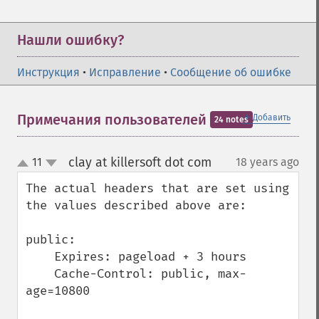
Нашли ошибку?
Инструкция
•
Исправление
•
Сообщение об ошибке
＋
Примечания пользователей
Добавить
24 notes
clay at killersoft dot com
11
18 years ago
¶
up
down
The actual headers that are set using 
the values described above are:

public:

    Expires: pageload + 3 hours

    Cache-Control: public, max-
age=10800
