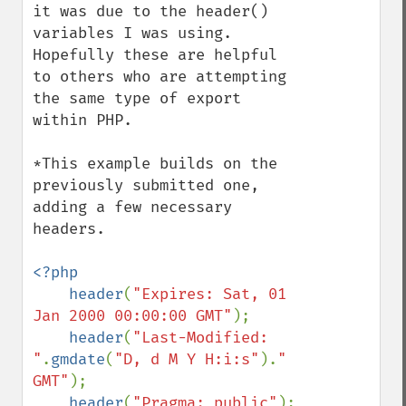
it was due to the header() 
variables I was using.  
Hopefully these are helpful 
to others who are attempting 
the same type of export 
within PHP.

*This example builds on the 
previously submitted one, 
adding a few necessary 
headers.

<?php

    header
(
"Expires: Sat, 01 
Jan 2000 00:00:00 GMT"
);

header
(
"Last-Modified: 
"
.
gmdate
(
"D, d M Y H:i:s"
).
" 
GMT"
);

header
(
"Pragma: public"
);
