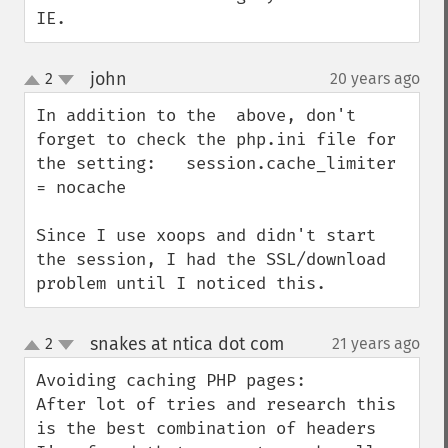
IE.
john
2
20 years ago
¶
up
down
In addition to the  above, don't 
forget to check the php.ini file for 
the setting:   session.cache_limiter 
= nocache

Since I use xoops and didn't start 
the session, I had the SSL/download 
problem until I noticed this.
snakes at ntica dot com
2
21 years ago
¶
up
down
Avoiding caching PHP pages:

After lot of tries and research this 
is the best combination of headers 