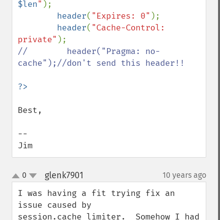
$len
"
);

header
(
"Expires: 0"
);

header
(
"Cache-Control: 
private"
//        header("Pragma: no-
cache");//don't send this header!!

Best,

--

Jim
glenk7901
0
10 years ago
¶
up
down
I was having a fit trying fix an 
issue caused by 
session.cache_limiter.  Somehow I had 