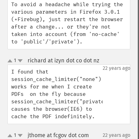
To avoid a headache while trying the 
various parameters in Firefox 3.0.1 
(+Firebug), just restart the browser 
after a change... or they're not 
taken into account (from 'no-cache' 
to 'public'/'private').
richard at izyn dot co dot nz
1
¶
up
down
22 years ago
I found that 
session_cache_limiter("none") 
works for me when I create 
PDFs  on the fly because 
session_cache_limiter("private") 
causes the browser(IE6) to 
cache the PDF indefinitely.
jthome at fcgov dot com
1
22 years ago
¶
up