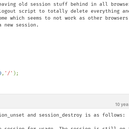
aving old session stuff behind in all browsers
logout script to totally delete everything and
ome which seems to not work as other browsers 
 new session.

0
,
'/'
);

10 yea
ion_unset and session_destroy is as follows:

e session for usage. The session is still on t