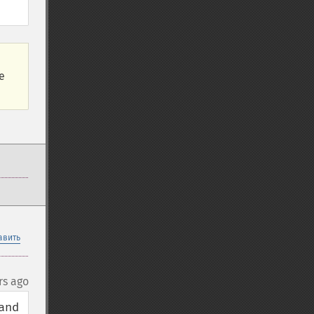
е
авить
rs ago
nd 