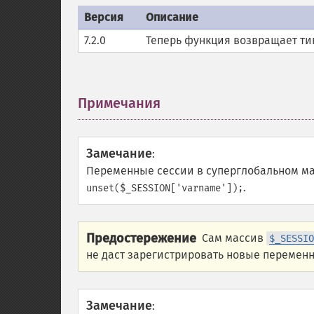
Версия
Описание
7.2.0
Теперь функция возвращает т
Примечания
¶
Замечание
:
Переменные сессии в суперглобальном м
.
unset($_SESSION['varname']);
Предостережение
Сам массив
$_SESSIO
не даст зарегистрировать новые перемен
Замечание
: