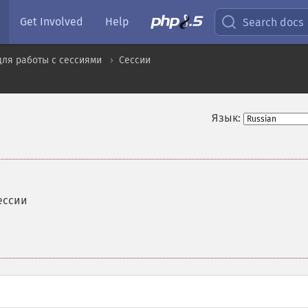
Get Involved
Help
Search docs
для работы с сессиями
Сессии
Язык:
ессии