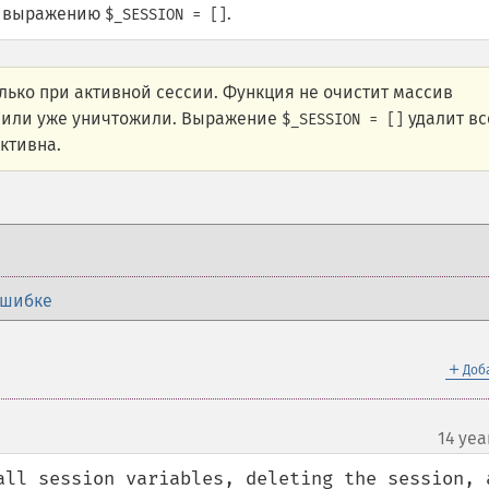
 выражению
.
$_SESSION = []
лько при активной сессии. Функция не очистит массив
и или уже уничтожили. Выражение
удалит вс
$_SESSION = []
ктивна.
ошибке
＋
Доб
14 yea
all session variables, deleting the session, a