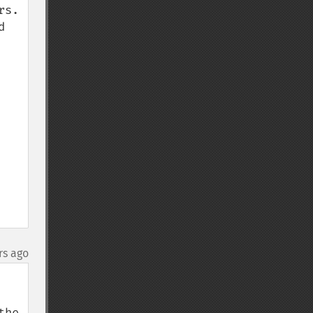
.  
 
rs ago
he 