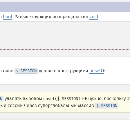
ип
bool
. Раньше функция возвращала тип
void
.
ассиве
удаляют конструкцией
unset()
:
$_SESSION
удалять вызовом
НЕ нужно, поскольку э
N
unset($_SESSION)
ные сессии через суперглобальный массив
.
$_SESSION