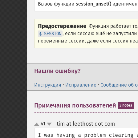
Вызов функции
session_unset()
идентичен
Предостережение
Функция работает то
, если сессию ещё не запустил
$_SESSION
переменные сессии, даже если сессия неа
Нашли ошибку?
Инструкция
•
Исправление
•
Сообщение об 
Примечания пользователей
3 notes
tim at leethost dot com
41
¶
up
down
I was having a problem clearing 