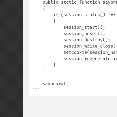
    public static function sayonara():void

    {

        if (session_status() !== PHP_SESSION_ACTIVE) :void

        {

            session_start();

            session_unset();

            session_destroy();

            session_write_close();

            setcookie(session_name(), '', 0, '/');

            session_regenerate_id(true);

        }        

    }

    sayonara();

```