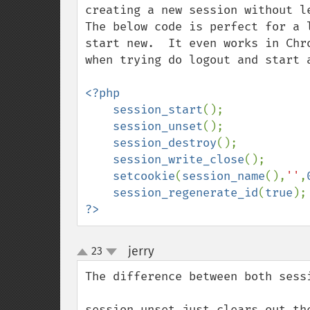
creating a new session without le
The below code is perfect for a 
start new.  It even works in Chr
when trying do logout and start a
<?php

    session_start
();

session_unset
();

session_destroy
();

session_write_close
();

setcookie
(
session_name
(),
''
,
session_regenerate_id
(
true
?>
jerry
23
¶
up
down
The difference between both sess
session_unset just clears out th