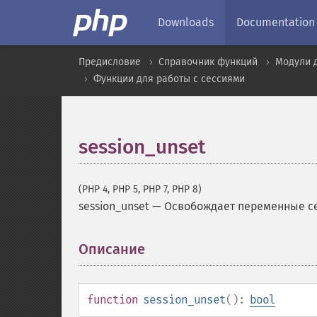
Downloads
Documentation
Предисловие
Справочник функций
Модули 
Функции для работы с сессиями
session_unset
(PHP 4, PHP 5, PHP 7, PHP 8)
session_unset
—
Освобождает переменные с
Описание
¶
function
session_unset
():
bool