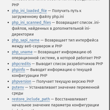
PHP
php_ini_loaded_file
— Получить путь к
загруженному файлу php.ini
php_ini_scanned_files
— Возвращает список .ini-
файлов, найденных в дополнительной ini-
директории
php_sapi_name
— Возвращает тип интерфейса
между веб-сервером и PHP
php_uname
— Возвращает информацию об
операционной системе, в которой работает PHP
phpcredits
— Выводит список разработчиков PHP
phpinfo
— Выводит информацию о текущей
конфигурации PHP
phpversion
— Получает текущую версию PHP
putenv
— Устанавливает значение переменной
среды
restore_include_path
— Восстанавливает
начальное значение параметра конфигурации