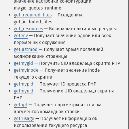
значение настройки конфигурации
magic_quotes_runtime
get_required_files
— Псевдоним
get_included_files
get_resources
— Возвращает активные ресурсы
getenv
— Получает значение одной или всех
переменных окружения
getlastmod
— Получает время последней
модификации страницы
getmygid
— Получить GID владельца скрипта PHP
getmyinode
— Получает значение inode
текущего скрипта
getmypid
— Получает ID процесса PHP
getmyuid
— Получение UID владельца скрипта
PHP
getopt
— Получает параметры из списка
аргументов командной строки
getrusage
— Получает информацию об
использовании текущего ресурса