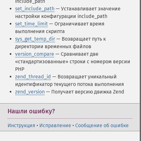
include_path
set_include_path
— Устанавливает значение
настройки конфигурации include_path
set_time_limit
— Ограничивает время
выполнения скрипта
sys_get_temp_dir
— Возвращает путь к
директории временных файлов
version_compare
— Сравнивает две
«стандартизованные» строки с номером версии
PHP
zend_thread_id
— Возвращает уникальный
идентификатор текущего потока выполнения
zend_version
— Получает версию движка Zend
Нашли ошибку?
Инструкция
•
Исправление
•
Сообщение об ошибке