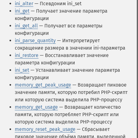
ini_alter
— Псевдоним ini_set
ini_get
— Получает значение параметра
конфигурации
ini_get_all
— Получает все параметры
конфигурации
ini_parse_quantity
— Интерпретирует
сокращение размера в значении ini-параметра
ini_restore
— Восстанавливает значение
параметра конфигурации
ini_set
— Устанавливает значение параметра
конфигурации
memory_get_peak_usage
— Возвращает пиковое
значение памяти, которую потребил PHP-скрипт
или которую система выделила PHP-процессу
memory_get_usage
— Возвращает количество
памяти, которую потребляет PHP-скрипт или
которую система выделила PHP-процессу
memory_reset_peak_usage
— Сбрасывает
пиковое значение объёма памяти, выделенной