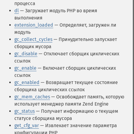
процесса
dl
— Загружает модуль PHP во время
выполнения
extension_loaded
— Определяет, загружен ли
модуль
gc_collect_cycles
— Принудительно запускает
сборщик мусора
gc_disable
— Отключает сборщик циклических
ссылок
gc_enable
— Включает сборщик циклических
ссылок
gc_enabled
— Возвращает текущее состояние
сборщика циклических ссылок
gc_mem_caches
— Освобождает память, которую
использует менеджер памяти Zend Engine
gc_status
— Получает информацию о текущем
статусе сборщика мусора
get_cfg_var
— Извлекает значение параметра
конфигурации PHP