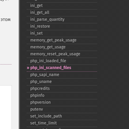
ini_​get
ini_​get_​all
 этом
ini_​parse_​quantity
ini_​restore
ini_​set
memory_​get_​peak_​usage
memory_​get_​usage
memory_​reset_​peak_​usage
php_​ini_​loaded_​file
php_​ini_​scanned_​files
php_​sapi_​name
php_​uname
phpcredits
phpinfo
phpversion
putenv
set_​include_​path
set_​time_​limit