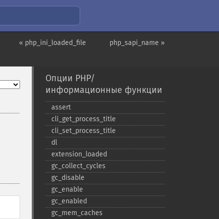
« php_ini_loaded_file
php_sapi_name »
Опции PHP/
информационные функции
assert
cli_​get_​process_​title
cli_​set_​process_​title
dl
extension_​loaded
gc_​collect_​cycles
gc_​disable
gc_​enable
gc_​enabled
gc_​mem_​caches