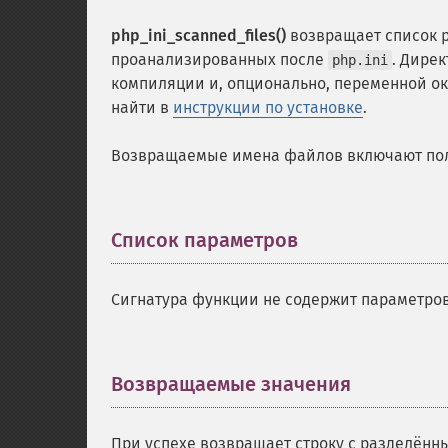
php_ini_scanned_files()
возвращает список 
проанализированных после
. Дире
php.ini
компиляции и, опционально, переменной о
найти в
инструкции по установке
.
Возвращаемые имена файлов включают пол
Список параметров
¶
Сигнатура функции не содержит параметров
Возвращаемые значения
¶
При успехе возвращает строку с разделённ