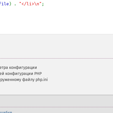
file
) . 
"</li>\n"
;

метра конфигурации
ей конфигурации PHP
груженному файлу php.ini
ошибке