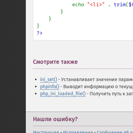
            echo 
"<li>" 
. 
trim
(
$
        }

    }

?>
Смотрите также
¶
ini_set()
- Устанавливает значение пара
phpinfo()
- Выводит информацию о текущ
php_ini_loaded_file()
- Получить путь к за
Нашли ошибку?
Инструкция
•
Исправление
•
Сообщение об 