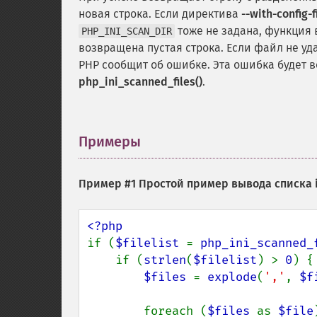
новая строка. Если директива
--with-config-f
тоже не задана, функция
PHP_INI_SCAN_DIR
возвращена пустая строка. Если файл не уда
PHP сообщит об ошибке. Эта ошибка будет в
php_ini_scanned_files()
.
Примеры
¶
Пример #1 Простой пример вывода списка 
if (
$filelist 
= 
php_ini_scanned_
    if (
strlen
(
$filelist
) > 
0
) {

$files 
= 
explode
(
','
, 
$f
        foreach (
$files 
as 
$file