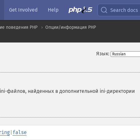
Get Involved
Help
Search docs
ие поведения PHP
Опции/информация PHP
Язык:
ini-файлов, найденных в дополнительной ini-директории
ring
|
false