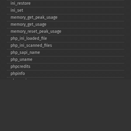
ini_​restore
ini_​set
memory_​get_​peak_​usage
memory_​get_​usage
memory_​reset_​peak_​usage
php_​ini_​loaded_​file
php_​ini_​scanned_​files
php_​sapi_​name
php_​uname
phpcredits
phpinfo
phpversion
putenv
set_​include_​path
set_​time_​limit
sys_​get_​temp_​dir
version_​compare
zend_​thread_​id
zend_​version