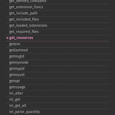
get_​defined_​constants
get_​extension_​funcs
get_​include_​path
get_​included_​files
get_​loaded_​extensions
get_​required_​files
get_​resources
getenv
getlastmod
getmygid
getmyinode
getmypid
getmyuid
getopt
getrusage
ini_​alter
ini_​get
ini_​get_​all
ini_​parse_​quantity