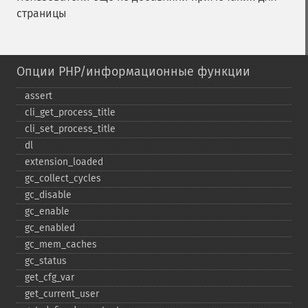
страницы
Опции PHP/информационные функции
assert
cli_​get_​process_​title
cli_​set_​process_​title
dl
extension_​loaded
gc_​collect_​cycles
gc_​disable
gc_​enable
gc_​enabled
gc_​mem_​caches
gc_​status
get_​cfg_​var
get_​current_​user