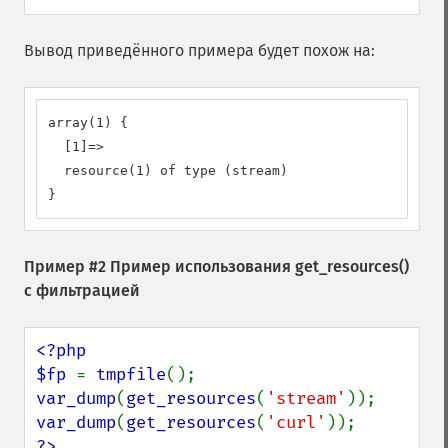
Вывод приведённого примера будет похож на:
array(1) {

  [1]=>

  resource(1) of type (stream)

}
Пример #2 Пример использования
get_resources()
с фильтрацией
<?php

$fp 
= 
tmpfile
var_dump
(
get_resources
(
'stream'
var_dump
(
get_resources
(
'curl'
?>