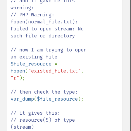
// and it gave me this 
warning:

// PHP Warning: 
fopen(normal_file.txt): 
Failed to open stream: No 
such file or directory

// now I am trying to open 
$file_resource 
= 
fopen
(
"existed_file.txt"
, 
"r"
);

var_dump
(
$file_resource
);

// it gives this:

// resource(5) of type 
(stream)
