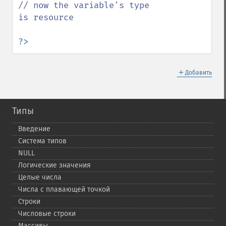
// now the variable's type 
is resource

?>
＋
Добавить
Типы
Введение
Система типов
NULL
Логические значения
Целые числа
Числа с плавающей точкой
Строки
Числовые строки
Массивы