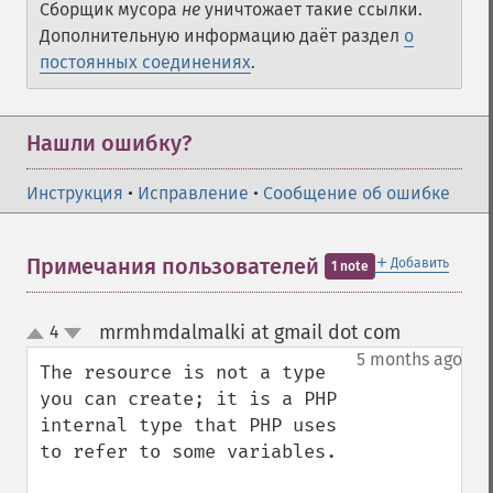
Сборщик мусора
не
уничтожает такие ссылки.
Дополнительную информацию даёт раздел
о
постоянных соединениях
.
Нашли ошибку?
Инструкция
•
Исправление
•
Сообщение об ошибке
＋
Примечания пользователей
Добавить
1 note
mrmhmdalmalki at gmail dot com
4
¶
up
down
5 months ago
The resource is not a type 
you can create; it is a PHP 
internal type that PHP uses 
to refer to some variables.
