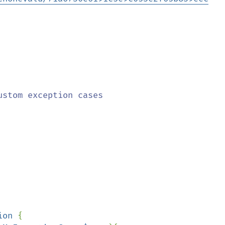
ion 
{
