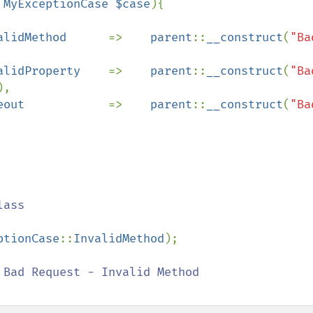
 
MyExceptionCase $case
){

alidMethod      
=>    
parent
::
__construct
(
"Bad
alidProperty    
=>    
parent
::
__construct
(
"Bad
),

eout            
=>    
parent
::
__construct
(
"Bad
ptionCase
::
InvalidMethod
);
