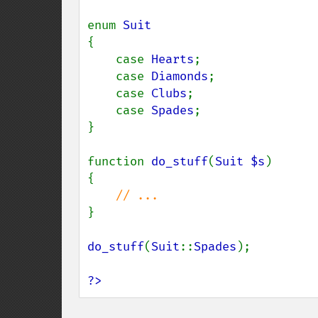
enum 
{

    case 
Hearts
;

    case 
Diamonds
;

    case 
Clubs
;

    case 
Spades
;

}

function 
do_stuff
(
Suit $s
)

{

}

do_stuff
(
Suit
::
Spades
);

?>