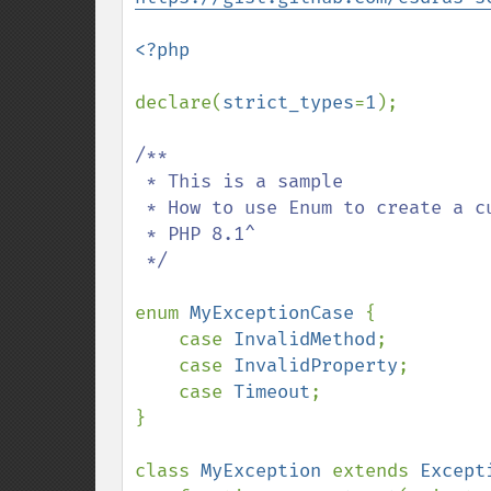
<?php

declare(
strict_types
=
1
);

/**

 * This is a sample

 * How to use Enum to create a custom exception cases

 * PHP 8.1^

 */

enum 
MyExceptionCase 
{

    case 
InvalidMethod
;

    case 
InvalidProperty
;

    case 
Timeout
;

}

class 
MyException 
extends 
Except