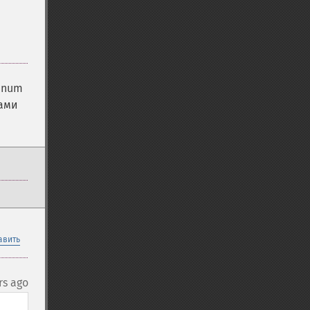
enum
чами
авить
rs ago