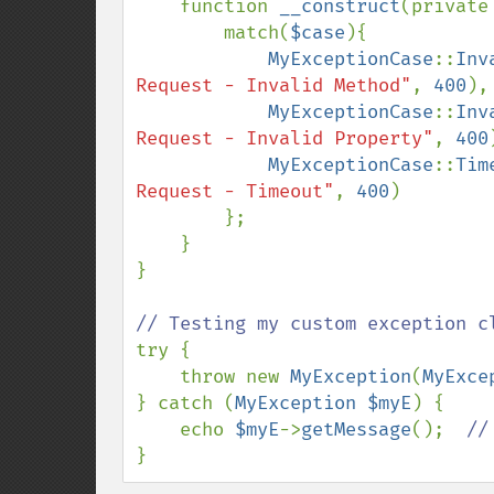
    function 
__construct
(private
        match(
$case
){

MyExceptionCase
::
Inv
Request - Invalid Method"
, 
400
),

MyExceptionCase
::
Inv
Request - Invalid Property"
, 
400
MyExceptionCase
::
Tim
Request - Timeout"
, 
400
)

        };

    }

}

try {

    throw new 
MyException
(
MyExce
} catch (
MyException $myE
) {

    echo 
$myE
->
getMessage
();  
}