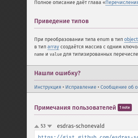
Полное описание даёт глава «
Перечислени
Приведение типов
¶
При преобразовании типа
enum
в тип
object
в тип
array
создаётся массив с одним ключ
и
для типизированных перечисле
name
value
Нашли ошибку?
Инструкция
•
Исправление
•
Сообщение об 
Примечания пользователей
1 note
esdras-schonevald
53
¶
up
down
https://gist.github.com/esdras-s