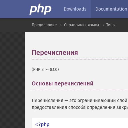
Downloads
Documentation
Предисловие
Справочник языка
Типы
Перечисления
¶
(PHP 8 >= 8.1.0)
Основы перечислений
¶
Перечисления — это ограничивающий слой 
предоставления способа определения закры
<?php
