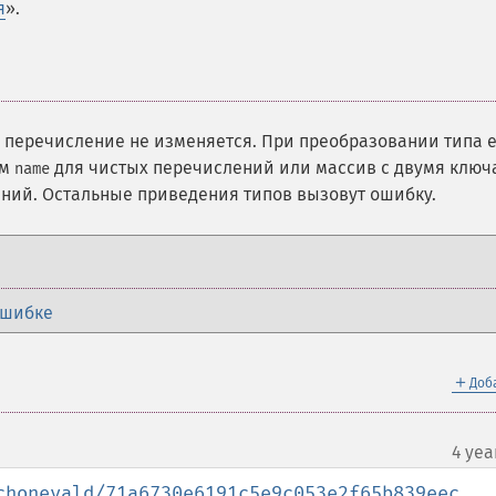
я
».
перечисление не изменяется. При преобразовании типа
ом
для чистых перечислений или массив с двумя клю
name
ний. Остальные приведения типов вызовут ошибку.
ошибке
＋
Доб
4 yea
chonevald/71a6730e6191c5e9c053e2f65b839eec