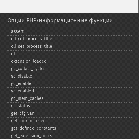
Опции PHP/информационные функции
assert
cli_​get_​process_​title
cli_​set_​process_​title
dl
extension_​loaded
gc_​collect_​cycles
gc_​disable
gc_​enable
gc_​enabled
gc_​mem_​caches
gc_​status
get_​cfg_​var
get_​current_​user
get_​defined_​constants
get_​extension_​funcs