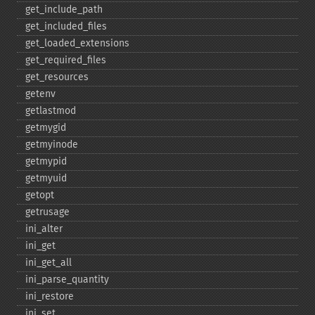
get_​include_​path
get_​included_​files
get_​loaded_​extensions
get_​required_​files
get_​resources
getenv
getlastmod
getmygid
getmyinode
getmypid
getmyuid
getopt
getrusage
ini_​alter
ini_​get
ini_​get_​all
ini_​parse_​quantity
ini_​restore
ini_​set