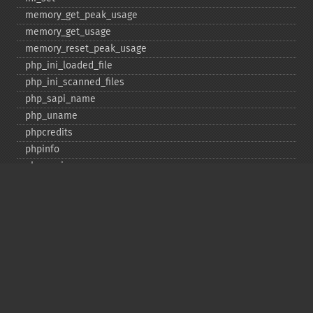
memory_​get_​peak_​usage
memory_​get_​usage
memory_​reset_​peak_​usage
php_​ini_​loaded_​file
php_​ini_​scanned_​files
php_​sapi_​name
php_​uname
phpcredits
phpinfo
phpversion
putenv
set_​include_​path
set_​time_​limit
sys_​get_​temp_​dir
version_​compare
zend_​thread_​id
zend_​version
Deprecated