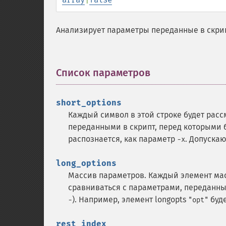
Анализирует параметры переданные в скрип
Список параметров
¶
short_options
Каждый символ в этой строке будет расс
переданными в скрипт, перед которыми б
распознается, как параметр
.
Допускают
-x
long_options
Массив параметров. Каждый элемент мас
сравниваться с параметрами, переданным
).
Например, элемент longopts
буд
-
"opt"
rest_index