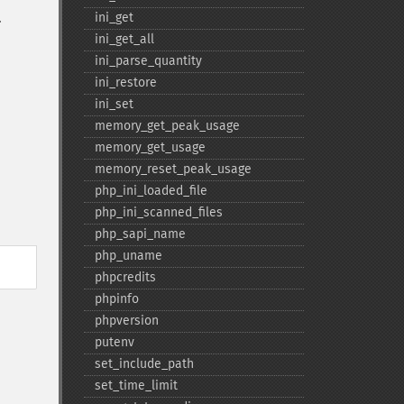
.
ini_​get
ini_​get_​all
ini_​parse_​quantity
ini_​restore
ini_​set
memory_​get_​peak_​usage
memory_​get_​usage
memory_​reset_​peak_​usage
php_​ini_​loaded_​file
php_​ini_​scanned_​files
php_​sapi_​name
php_​uname
phpcredits
phpinfo
phpversion
putenv
set_​include_​path
set_​time_​limit