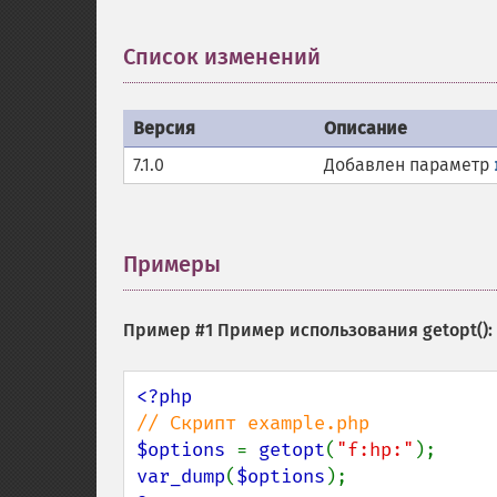
Список изменений
¶
Версия
Описание
7.1.0
Добавлен параметр
Примеры
¶
Пример #1 Пример использования
getopt()
:
$options 
= 
getopt
(
"f:hp:"
var_dump
(
$options