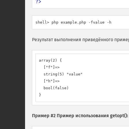
?>
shell> php example.php -fvalue -h
Результат выполнения приведённого приме
array(2) {

  ["f"]=>

  string(5) "value"

  ["h"]=>

  bool(false)

}
Пример #2 Пример использования
getopt()