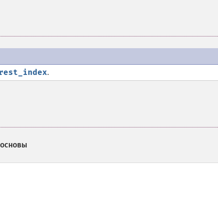
rest_index
.
 основы