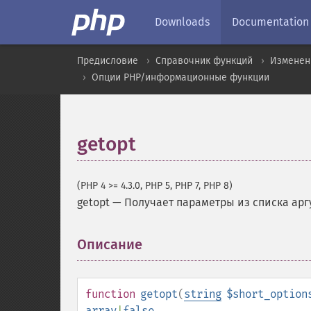
Downloads
Documentation
Предисловие
Справочник функций
Изменен
Опции PHP/информационные функции
getopt
(PHP 4 >= 4.3.0, PHP 5, PHP 7, PHP 8)
getopt
—
Получает параметры из списка арг
Описание
¶
function
getopt
(
string
$short_option
array
|
false