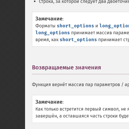
Строка, за которой следует два двоеточ
Замечание
:
Форматы
short_options
и
long_optio
long_options
принимает массив парамет
время, как
short_options
принимает стр
Возвращаемые значения
¶
Функция вернёт массив пар параметров / а
Замечание
:
Как только встретится первый символ, не
завершён, а оставшаяся часть строки буд