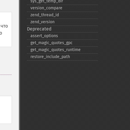
sys_​get_​temp_​dir
version_​compare
zend_​thread_​id
zend_​version
 что
Deprecated
о
assert_​options
get_​magic_​quotes_​gpc
get_​magic_​quotes_​runtime
restore_​include_​path