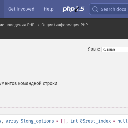
Get Involved
Help
Search docs
ие поведения PHP
Опции/информация PHP
Язык:
ументов командной строки
s
,
array
$long_options
= []
,
int
&$rest_index
=
null