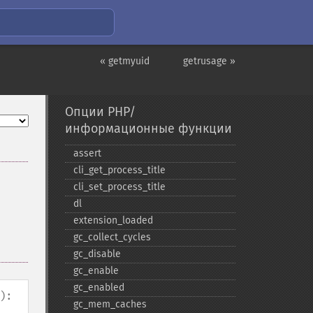
« getmyuid
getrusage »
Опции PHP/
информационные функции
assert
cli_​get_​process_​title
cli_​set_​process_​title
dl
extension_​loaded
gc_​collect_​cycles
gc_​disable
gc_​enable
gc_​enabled
):
gc_​mem_​caches