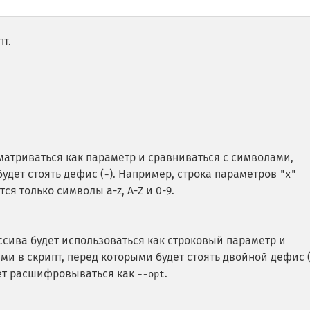
т.
матриваться как параметр и сравниваться с символами,
удет стоять дефис (
).
Например, строка параметров
-
"x"
ся только символы a-z, A-Z и 0-9.
сива будет использоваться как строковый параметр и
и в скрипт, перед которыми будет стоять двойной дефис 
ет расшифровываться как
.
--opt