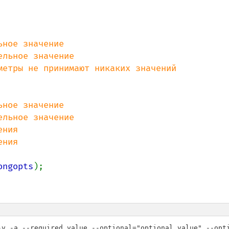
метры не принимают никаких значений

ьное значение

ельное значение

ния

ongopts
-v -a --required value --optional="optional value" --opt