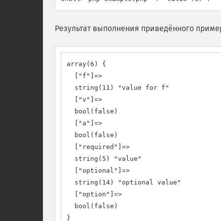
Результат выполнения приведённого приме
array(6) {

  ["f"]=>

  string(11) "value for f"

  ["v"]=>

  bool(false)

  ["a"]=>

  bool(false)

  ["required"]=>

  string(5) "value"

  ["optional"]=>

  string(14) "optional value"

  ["option"]=>

  bool(false)

}