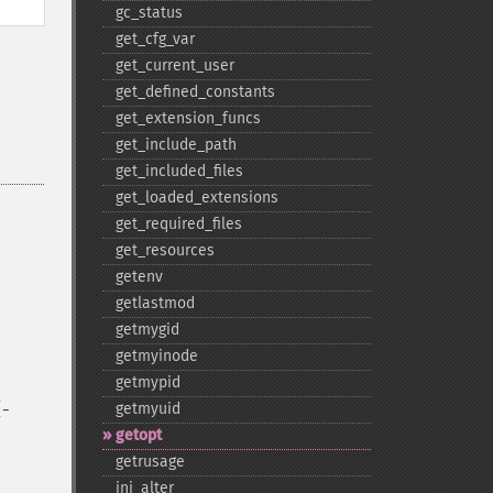
gc_​status
get_​cfg_​var
get_​current_​user
get_​defined_​constants
get_​extension_​funcs
get_​include_​path
get_​included_​files
get_​loaded_​extensions
get_​required_​files
get_​resources
getenv
getlastmod
getmygid
getmyinode
getmypid
(
getmyuid
-
getopt
getrusage
ini_​alter