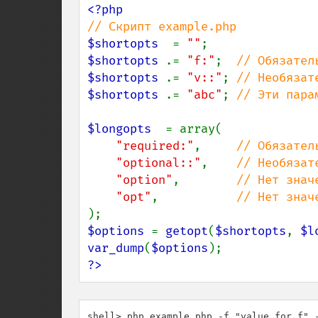
$shortopts  
= 
""
$shortopts 
.= 
"f:"
;  
$shortopts 
.= 
"v::"
; 
$shortopts 
.= 
"abc"
; 
// Эти пара
$longopts  
= array(

"required:"
,     
// Обязател
"optional::"
,    
// Необязат
"option"
,        
// Нет значе
"opt"
,           
$options 
= 
getopt
(
$shortopts
, 
$l
var_dump
(
$options
?>
shell> php example.php -f "value for f" 