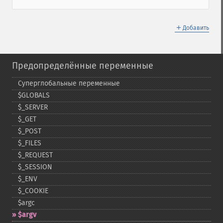
＋
Добавить
Предопределённые переменные
Суперглобальные переменные
$GLOBALS
$_​SERVER
$_​GET
$_​POST
$_​FILES
$_​REQUEST
$_​SESSION
$_​ENV
$_​COOKIE
$argc
$argv