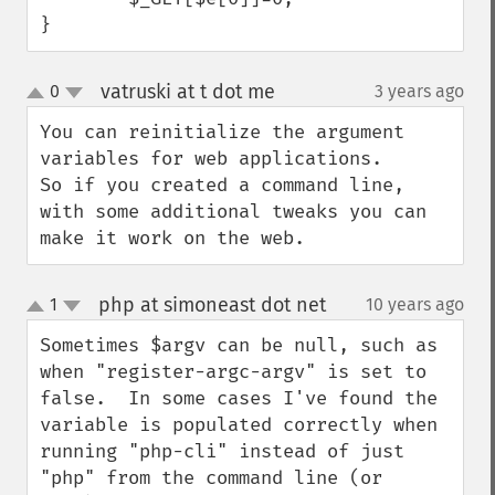
}
vatruski at t dot me
0
3 years ago
¶
up
down
You can reinitialize the argument 
variables for web applications. 

So if you created a command line, 
with some additional tweaks you can 
make it work on the web.
php at simoneast dot net
1
10 years ago
¶
up
down
Sometimes $argv can be null, such as 
when "register-argc-argv" is set to 
false.  In some cases I've found the 
variable is populated correctly when 
running "php-cli" instead of just 
"php" from the command line (or 