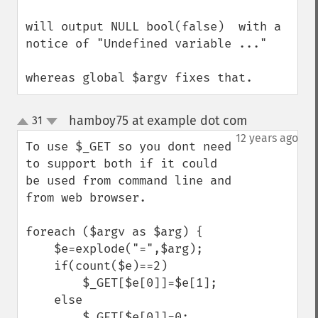
will output NULL bool(false)  with a 
notice of "Undefined variable ..."

whereas global $argv fixes that.
hamboy75 at example dot com
31
¶
up
down
12 years ago
To use $_GET so you dont need 
to support both if it could 
be used from command line and 
from web browser.

foreach ($argv as $arg) {

    $e=explode("=",$arg);

    if(count($e)==2)

        $_GET[$e[0]]=$e[1];

    else    

        $_GET[$e[0]]=0;
