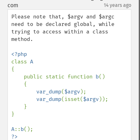
down
com
14 years ago
¶
Please note that, $argv and $argc 
need to be declared global, while 
trying to access within a class 
method. 

class 
{

    public static function 
b
()

    {

var_dump
(
$argv
);

var_dump
(isset(
$argv
));

    }

}

A
::
b