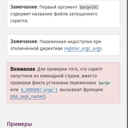
Замечание
:
Первый аргумент
$argv[0]
содержит название файла запущенного
скрипта.
Замечание
:
Переменная недоступна при
отключённой директиве
register_argc_argv
.
Внимание
Для проверки того, что скрипт
запустили из командной строки, вместо
проверки факта установки переменных
$argv
или
вызывают функцию
$_SERVER['argv']
php_sapi_name()
.
Примеры
¶