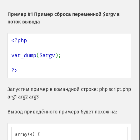
Пример #1 Пример сброса переменной
$argv
в
поток вывода
<?php

var_dump
(
$argv
);

?>
Запустим пример в командной строке: php script.php
arg1 arg2 arg3
Вывод приведённого примера будет похож на:
array(4) {
