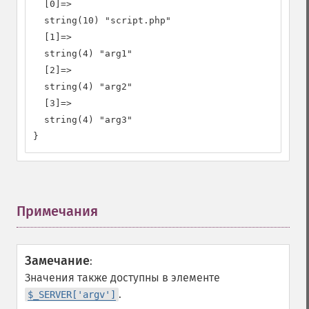
  [0]=>

  string(10) "script.php"

  [1]=>

  string(4) "arg1"

  [2]=>

  string(4) "arg2"

  [3]=>

  string(4) "arg3"

}
Примечания
¶
Замечание
:
Значения также доступны в элементе
.
$_SERVER['argv']