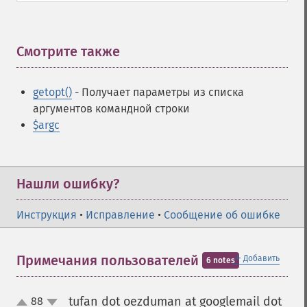
Смотрите также
¶
getopt()
- Получает параметры из списка
аргументов командной строки
$argc
Нашли ошибку?
Инструкция
•
Исправление
•
Сообщение об ошибке
＋
Примечания пользователей
Добавить
6 notes
tufan dot oezduman at googlemail dot
88
up