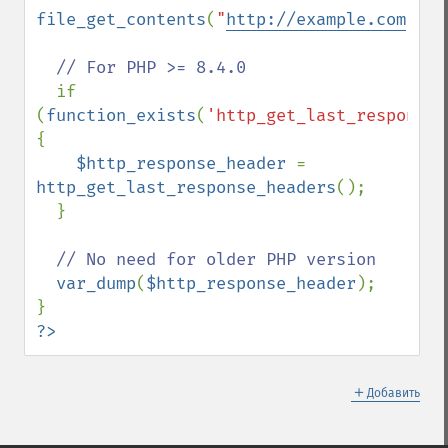
file_get_contents
(
"
http://example.com
"
);

// For PHP >= 8.4.0

if 
(
function_exists
(
'http_get_last_response_
{

$http_response_header 
= 
http_get_last_response_headers
();

  }

// No need for older PHP version

var_dump
(
$http_response_header
);

?>
＋
Добавить