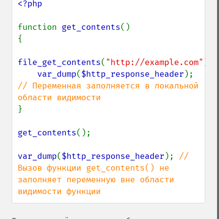
<?php

function 
get_contents
()

{

file_get_contents
(
"http://example.com"
);

var_dump
(
$http_response_header
); 
// Переменная заполняется в локальной 
}

get_contents
();

var_dump
(
$http_response_header
); 
// 
Вызов функции get_contents() не 
заполняет переменную вне области 
видимости функции