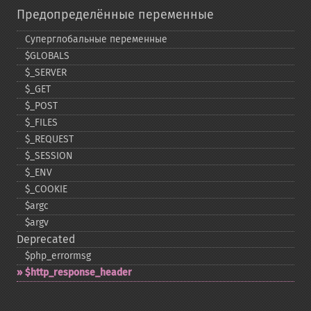
Предопределённые переменные
Суперглобальные переменные
$GLOBALS
$_​SERVER
$_​GET
$_​POST
$_​FILES
$_​REQUEST
$_​SESSION
$_​ENV
$_​COOKIE
$argc
$argv
Deprecated
$php_​errormsg
$http_​response_​header