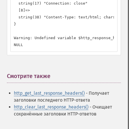
  string(17) "Connection: close"

  [8]=>

  string(38) "Content-Type: text/html; charset=UTF
}

Warning: Undefined variable $http_response_header

NULL
Смотрите также
¶
http_get_last_response_headers()
- Получает
заголовки последнего HTTP-ответа
http_clear_last_response_headers()
- Очищает
сохранённые заголовки HTTP-ответов