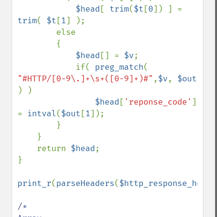
$head
[ 
trim
(
$t
[
0
]) ] = 
trim
( 
$t
[
1
] );

        else

        {

$head
[] = 
$v
;

            if( 
preg_match
( 
"#HTTP/[0-9\.]+\s+([0-9]+)#"
,
$v
, 
$out 
) )

$head
[
'reponse_code'
] 
= 
intval
(
$out
[
1
]);

        }

    }

    return 
$head
;

}

print_r
(
parseHeaders
(
$http_response_heade
/*
