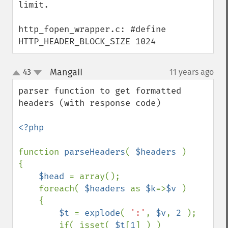
limit.

http_fopen_wrapper.c: #define 
HTTP_HEADER_BLOCK_SIZE 1024
MangaII
43
11 years ago
¶
up
down
parser function to get formatted 
headers (with response code)

<?php

function 
parseHeaders
( 
$headers 
)

{

$head 
= array();

    foreach( 
$headers 
as 
$k
=>
$v 
)

    {

$t 
= 
explode
( 
':'
, 
$v
, 
2 
);

        if( isset( 
$t
[
1
] ) )
