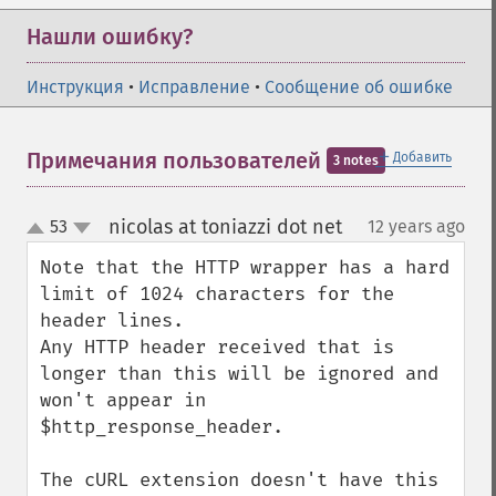
Нашли ошибку?
Инструкция
•
Исправление
•
Сообщение об ошибке
＋
Примечания пользователей
Добавить
3 notes
nicolas at toniazzi dot net
53
12 years ago
¶
up
down
Note that the HTTP wrapper has a hard 
limit of 1024 characters for the 
header lines.

Any HTTP header received that is 
longer than this will be ignored and 
won't appear in 
$http_response_header.

The cURL extension doesn't have this 