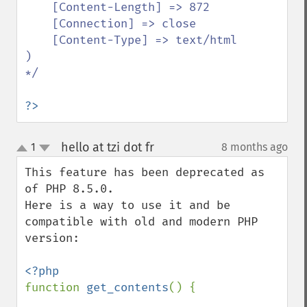
    [Content-Length] => 872

    [Connection] => close

    [Content-Type] => text/html

)

*/

?>
hello at tzi dot fr
1
8 months ago
¶
up
down
This feature has been deprecated as 
of PHP 8.5.0.

Here is a way to use it and be 
compatible with old and modern PHP 
version:

function 
get_contents
() {
