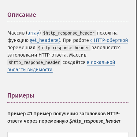
Описание
¶
Массив (
array
)
похож на
$http_response_header
функцию
get_headers()
. При работе
с HTTP-обёрткой
переменная
заполняется
$http_response_header
заголовками HTTP-ответа. Массив
создаётся
в локальной
$http_response_header
области видимости
.
Примеры
¶
Пример #1 Пример получения заголовков HTTP-
ответа через переменную
$http_response_header