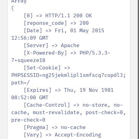
Array

(

    [0] => HTTP/1.1 200 OK

    [reponse_code] => 200

    [Date] => Fri, 01 May 2015 
12:56:09 GMT

    [Server] => Apache

    [X-Powered-By] => PHP/5.3.3-
7+squeeze18

    [Set-Cookie] => 
PHPSESSID=ng25jekmlipl1smfscq7copdl3; 
path=/

    [Expires] => Thu, 19 Nov 1981 
08:52:00 GMT

    [Cache-Control] => no-store, no-
cache, must-revalidate, post-check=0, 
pre-check=0

    [Pragma] => no-cache

    [Vary] => Accept-Encoding
