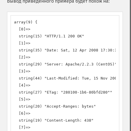
Вывод приведённого примера будет похож на:
array(9) {

  [0]=>

  string(15) "HTTP/1.1 200 OK"

  [1]=>

  string(35) "Date: Sat, 12 Apr 2008 17:30:38 GMT"

  [2]=>

  string(29) "Server: Apache/2.2.3 (CentOS)"

  [3]=>

  string(44) "Last-Modified: Tue, 15 Nov 2005 13:2
  [4]=>

  string(27) "ETag: "280100-1b6-80bfd280""

  [5]=>

  string(20) "Accept-Ranges: bytes"

  [6]=>

  string(19) "Content-Length: 438"

  [7]=>
