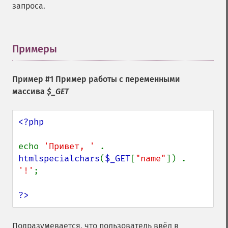
запроса.
Примеры
¶
Пример #1 Пример работы с переменными
массива
$_GET
<?php

echo 
'Привет, ' 
. 
htmlspecialchars
(
$_GET
[
"name"
]) . 
'!'
;

?>
Подразумевается, что пользователь ввёл в