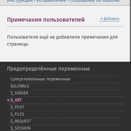
Инструкция
•
Исправление
•
Сообщение об ошибке
＋
Примечания пользователей
Добавить
Пользователи ещё не добавляли примечания для
страницы
Предопределённые переменные
Суперглобальные переменные
$GLOBALS
$_​SERVER
$_​GET
$_​POST
$_​FILES
$_​REQUEST
$_​SESSION