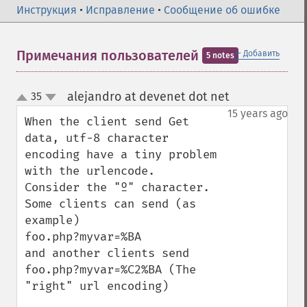
Инструкция
•
Исправление
•
Сообщение об ошибке
＋
Примечания пользователей
Добавить
5 notes
alejandro at devenet dot net
35
¶
up
down
15 years ago
When the client send Get 
data, utf-8 character 
encoding have a tiny problem 
with the urlencode.

Consider the "º" character. 

Some clients can send (as 
example)

foo.php?myvar=%BA

and another clients send

foo.php?myvar=%C2%BA (The 
"right" url encoding)
