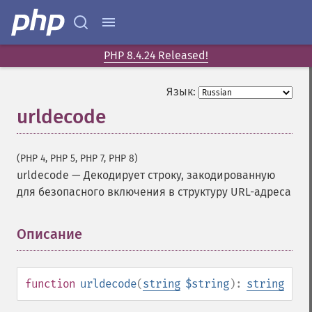
PHP 8.4.24 Released!
Язык:
urldecode
(PHP 4, PHP 5, PHP 7, PHP 8)
urldecode
—
Декодирует строку, закодированную
для безопасного включения в структуру URL-адреса
Описание
¶
function
urldecode
(
string
$string
):
string