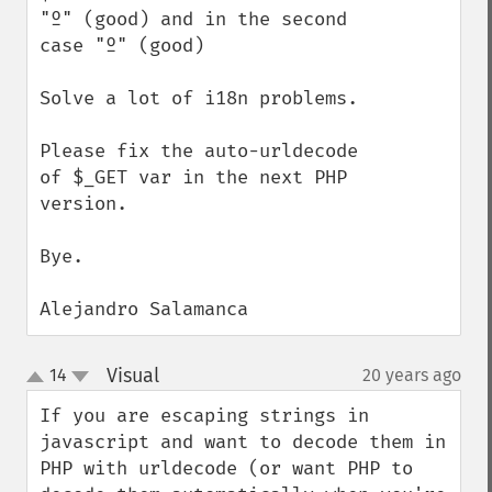
"º" (good) and in the second 
case "º" (good)

Solve a lot of i18n problems.

Please fix the auto-urldecode 
of $_GET var in the next PHP 
version.

Bye.

Alejandro Salamanca
Visual
14
20 years ago
¶
up
down
If you are escaping strings in 
javascript and want to decode them in 
PHP with urldecode (or want PHP to 