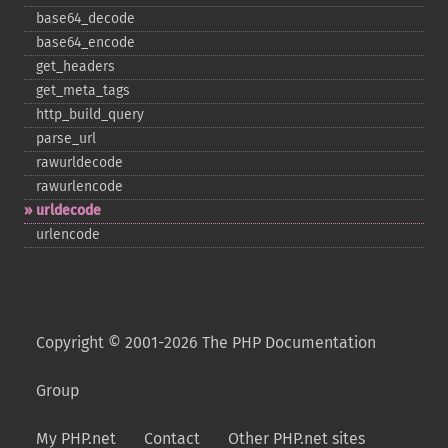
base64_​decode
base64_​encode
get_​headers
get_​meta_​tags
http_​build_​query
parse_​url
rawurldecode
rawurlencode
urldecode
urlencode
Copyright © 2001-2026 The PHP Documentation
Group
My PHP.net
Contact
Other PHP.net sites