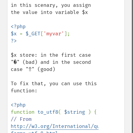
in this scenary, you assign 
the value into variable $x

<?php

$x 
= 
$_GET
[
'myvar'
$x store: in the first case 
"�" (bad) and in the second 
case "º" (good)

To fix that, you can use this 
function:

function 
to_utf8
( 
$string 
// From 
http://w3.org/International/questions/qa-