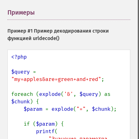
Примеры
¶
Пример #1 Пример декодирования строки
функцией
urldecode()
<?php

$query 
= 
"my=apples&are=green+and+red"
;

foreach (
explode
(
'&'
, 
$query
) as 
$chunk
) {

$param 
= 
explode
(
"="
, 
$chunk
);

    if (
$param
) {

printf
(

"Значение параметра 