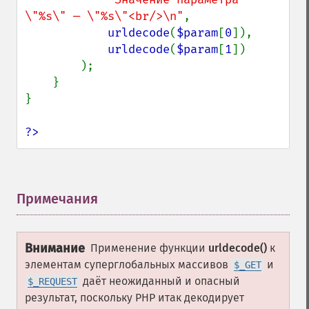
\"%s\" — \"%s\"<br/>\n"
,

urldecode
(
$param
[
0
]),

urldecode
(
$param
[
1
])

        );

    }

}

?>
Примечания
¶
Внимание
Применение функции
urldecode()
к
элементам суперглобальных массивов
и
$_GET
даёт неожиданный и опасный
$_REQUEST
результат, поскольку PHP итак декодирует