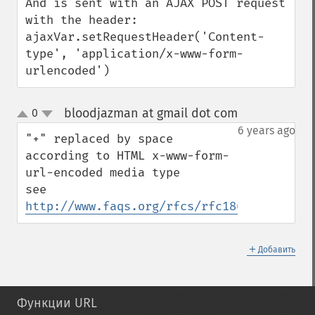
And is sent with an AJAX POST request 
with the header:

ajaxVar.setRequestHeader('Content-
type', 'application/x-www-form-
urlencoded')
bloodjazman at gmail dot com
0
¶
up
down
6 years ago
"+" replaced by space 
according to HTML x-www-form-
url-encoded media type 

see 
http://www.faqs.org/rfcs/rfc1866.html
＋
Добавить
Функции URL