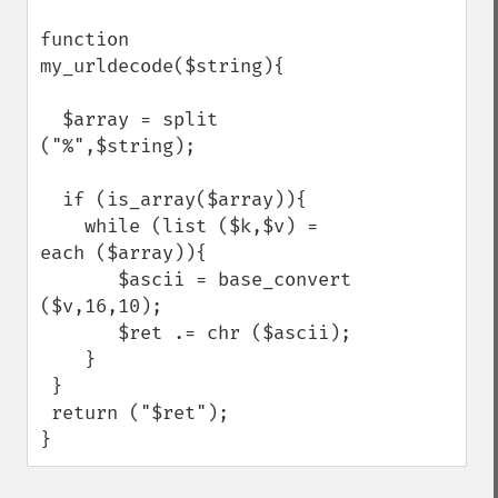
function 
my_urldecode($string){

  $array = split 
("%",$string);

  if (is_array($array)){

    while (list ($k,$v) = 
each ($array)){

       $ascii = base_convert 
($v,16,10);

       $ret .= chr ($ascii);

    }

 }

 return ("$ret");

}