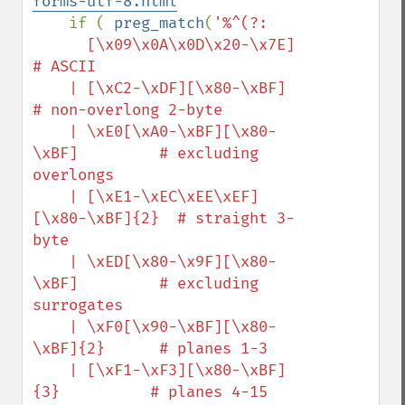
forms-utf-8.html
if ( 
preg_match
(
'%^(?:

      [\x09\x0A\x0D\x20-\x7E]            
# ASCII

    | [\xC2-\xDF][\x80-\xBF]             
# non-overlong 2-byte

    | \xE0[\xA0-\xBF][\x80-
\xBF]         # excluding 
overlongs

    | [\xE1-\xEC\xEE\xEF]
[\x80-\xBF]{2}  # straight 3-
byte

    | \xED[\x80-\x9F][\x80-
\xBF]         # excluding 
surrogates

    | \xF0[\x90-\xBF][\x80-
\xBF]{2}      # planes 1-3

    | [\xF1-\xF3][\x80-\xBF]
{3}          # planes 4-15
