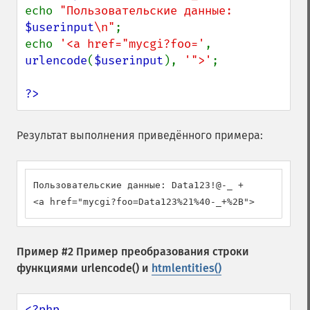
echo 
"Пользовательские данные: 
$userinput
\n"
;

echo 
'<a href="mycgi?foo='
, 
urlencode
(
$userinput
), 
'">'
;

?>
Результат выполнения приведённого примера:
Пользовательские данные: Data123!@-_ +

<a href="mycgi?foo=Data123%21%40-_+%2B">
Пример #2 Пример преобразования строки
функциями
urlencode()
и
htmlentities()
<?php
