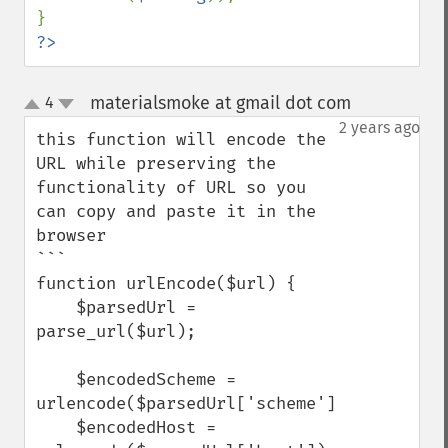
?>
materialsmoke at gmail dot com
4
¶
up
down
2 years ago
this function will encode the 
URL while preserving the 
functionality of URL so you 
can copy and paste it in the 
browser

```

function urlEncode($url) {

    $parsedUrl = 
parse_url($url);

    $encodedScheme = 
urlencode($parsedUrl['scheme']);

    $encodedHost = 