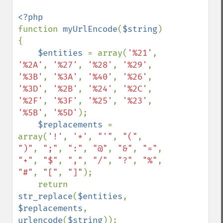
function 
myUrlEncode
(
$string
) 
{

$entities 
= array(
'%21'
, 
'%2A'
, 
'%27'
, 
'%28'
, 
'%29'
, 
'%3B'
, 
'%3A'
, 
'%40'
, 
'%26'
, 
'%3D'
, 
'%2B'
, 
'%24'
, 
'%2C'
, 
'%2F'
, 
'%3F'
, 
'%25'
, 
'%23'
, 
'%5B'
, 
'%5D'
);

$replacements 
= 
array(
'!'
, 
'*'
, 
"'"
, 
"("
, 
")"
, 
";"
, 
":"
, 
"@"
, 
"&"
, 
"="
, 
"+"
, 
"$"
, 
","
, 
"/"
, 
"?"
, 
"%"
, 
"#"
, 
"["
, 
"]"
);

    return 
str_replace
(
$entities
, 
$replacements
, 
urlencode
(
$string
));
