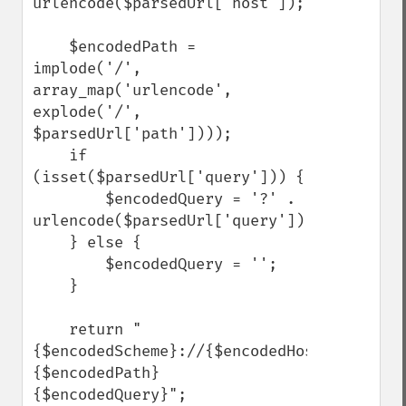
urlencode($parsedUrl['host']);

    $encodedPath = 
implode('/', 
array_map('urlencode', 
explode('/', 
$parsedUrl['path'])));

    if 
(isset($parsedUrl['query'])) {

        $encodedQuery = '?' . 
urlencode($parsedUrl['query']);

    } else {

        $encodedQuery = '';

    }

    return "
{$encodedScheme}://{$encodedHost}
{$encodedPath}
{$encodedQuery}";
