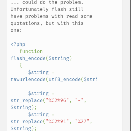
... could do the problem. 
Unfortunately flash still 
have problems with read some 
quotations, but with this 
one:

<?php

function 
flash_encode
(
$string
)

   {

$string 
= 
rawurlencode
(
utf8_encode
(
$string
));

$string 
= 
str_replace
(
"%C2%96"
, 
"-"
, 
$string
);

$string 
= 
str_replace
(
"%C2%91"
, 
"%27"
, 
$string
);
