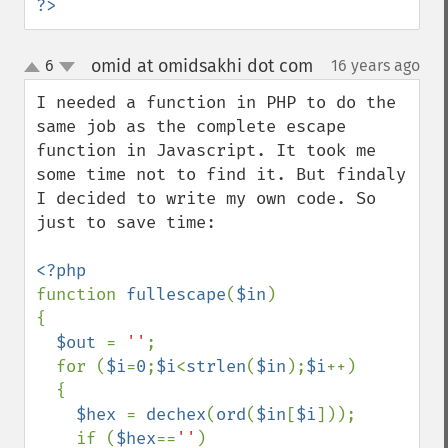
?>
omid at omidsakhi dot com
6
16 years ago
¶
up
down
I needed a function in PHP to do the 
same job as the complete escape 
function in Javascript. It took me 
some time not to find it. But findaly 
I decided to write my own code. So 
just to save time:

function 
fullescape
(
$in
)

{

$out 
= 
''
;

  for (
$i
=
0
;
$i
<
strlen
(
$in
);
$i
++)

  {

$hex 
= 
dechex
(
ord
(
$in
[
$i
]));

    if (
$hex
==
''
) 
