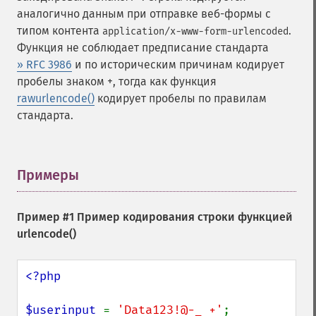
аналогично данным при отправке веб-формы с
типом контента
.
application/x-www-form-urlencoded
Функция не соблюдает предписание стандарта
» RFC 3986
и по историческим причинам кодирует
пробелы знаком +, тогда как функция
rawurlencode()
кодирует пробелы по правилам
стандарта.
Примеры
¶
Пример #1 Пример кодирования строки функцией
urlencode()
<?php

$userinput 
= 
'Data123!@-_ +'
;
