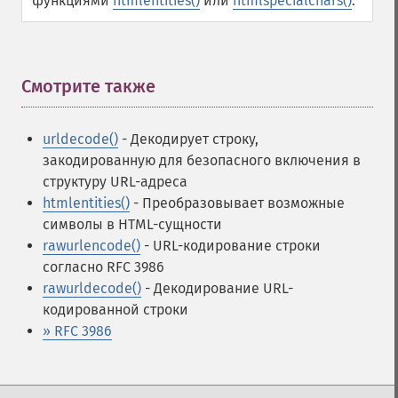
функциями
htmlentities()
или
htmlspecialchars()
.
Смотрите также
¶
urldecode()
- Декодирует строку,
закодированную для безопасного включения в
структуру URL-адреса
htmlentities()
- Преобразовывает возможные
символы в HTML-сущности
rawurlencode()
- URL-кодирование строки
согласно RFC 3986
rawurldecode()
- Декодирование URL-
кодированной строки
» RFC 3986