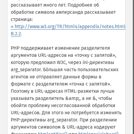
рассказывает много лет. Подробнее об
обработке символа амперсанда рассказывает
страница:
» http://www.w3.org/TR/html4/appendix/notes.html#h-
B.2.2
.
PHP поддерживает изменение разделителя
аргументов URL-адресов на «точку с запятой»,
которую предложил W3C, через ini-директивы
arg_separator. Бо́льшая часть пользовательских
агентов не отправляет данные формы в
формате с разделителем «точка с запятой».
Поэтому в URL-адресах HTML-разметки лучше
указывать разделитель &amp;, а не &, чтобы
обойти проблему несогласованной обработки
URL-адресов. Для этого не потребуется изменять
PHP-директивы arg_separator. При разделении
аргументов символом & URL-адреса кодируют