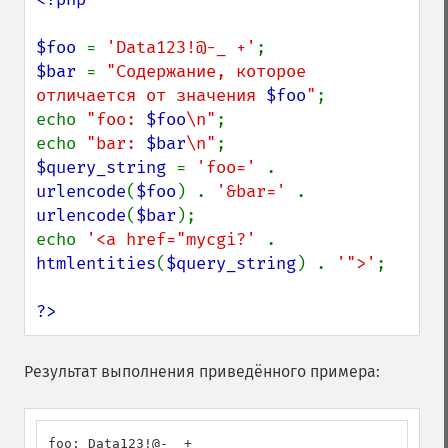
$foo 
= 
'Data123!@-_ +'
$bar 
= 
"Содержание, которое 
отличается от значения 
$foo
"
;

echo 
"foo: 
$foo
\n"
;

echo 
"bar: 
$bar
\n"
$query_string 
= 
'foo=' 
. 
urlencode
(
$foo
) . 
'&bar=' 
. 
urlencode
(
$bar
);

echo 
'<a href="mycgi?' 
. 
htmlentities
(
$query_string
) . 
'">'
;

?>
Результат выполнения приведённого примера:
foo: Data123!@-_ +
