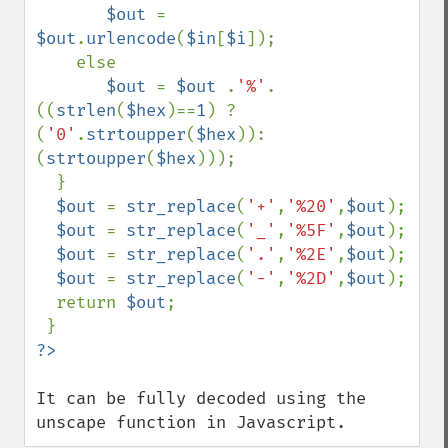
$out 
= 
$out
.
urlencode
(
$in
[
$i
]);

    else 

$out 
= 
$out 
.
'%'
.
((
strlen
(
$hex
)==
1
) ? 
(
'0'
.
strtoupper
(
$hex
)):
(
strtoupper
(
$hex
)));

  }

$out 
= 
str_replace
(
'+'
,
'%20'
,
$out
);

$out 
= 
str_replace
(
'_'
,
'%5F'
,
$out
);

$out 
= 
str_replace
(
'.'
,
'%2E'
,
$out
);

$out 
= 
str_replace
(
'-'
,
'%2D'
,
$out
);

  return 
$out
;

It can be fully decoded using the 
unscape function in Javascript.