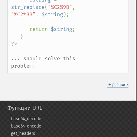
str_replace
(
"%C2%9B"
, 
"%C2%BB"
, 
$string
);

      return 
$string
;

... should solve this 
problem.
＋
Добавить
Функции URL
base64_​decode
base64_​encode
get_​headers