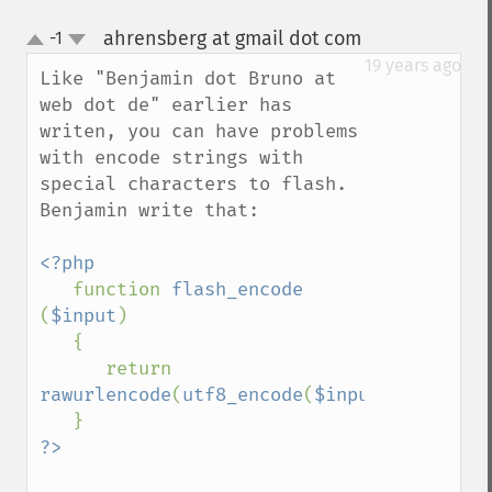
ahrensberg at gmail dot com
-1
¶
up
down
19 years ago
Like "Benjamin dot Bruno at 
web dot de" earlier has 
writen, you can have problems 
with encode strings with 
special characters to flash. 
Benjamin write that:

<?php

function 
flash_encode 
(
$input
)

   {

      return 
rawurlencode
(
utf8_encode
(
$input
));
