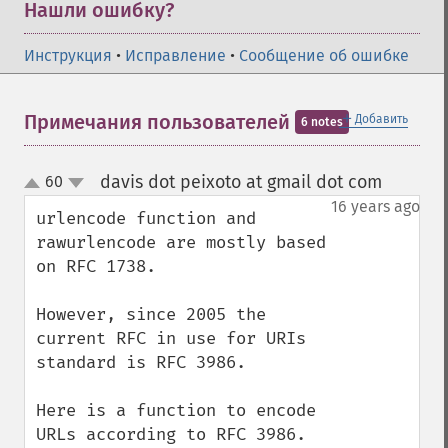
Нашли ошибку?
Инструкция
•
Исправление
•
Сообщение об ошибке
＋
Примечания пользователей
Добавить
6 notes
davis dot peixoto at gmail dot com
60
¶
up
down
16 years ago
urlencode function and 
rawurlencode are mostly based 
on RFC 1738.

However, since 2005 the 
current RFC in use for URIs 
standard is RFC 3986.

Here is a function to encode 
URLs according to RFC 3986.
