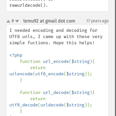
rawurldecode().
temu92 at gmail dot com
9
17 years ago
¶
up
down
I needed encoding and decoding for 
UTF8 urls, I came up with these very 
simple fuctions. Hope this helps!

<?php

function 
url_encode
(
$string
){

        return 
urlencode
(
utf8_encode
(
$string
));

    }

    function 
url_decode
(
$string
){

        return 
utf8_decode
(
urldecode
(
$string
));
