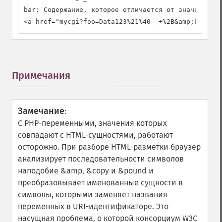
bar: Содержание, которое отличается от значения Da
<a href="mycgi?foo=Data123%21%40-_+%2B&amp;bar=Not
Примечания
¶
Замечание
:
С PHP-переменными, значения которых
совпадают с HTML-сущностями, работают
осторожно. При разборе HTML-разметки браузер
анализирует последовательности символов
наподобие &amp, &copy и &pound и
преобразовывает именованные сущности в
символы, которыми заменяет названия
переменных в URI-идентификаторе. Это
насущная проблема, о которой консорциум W3C