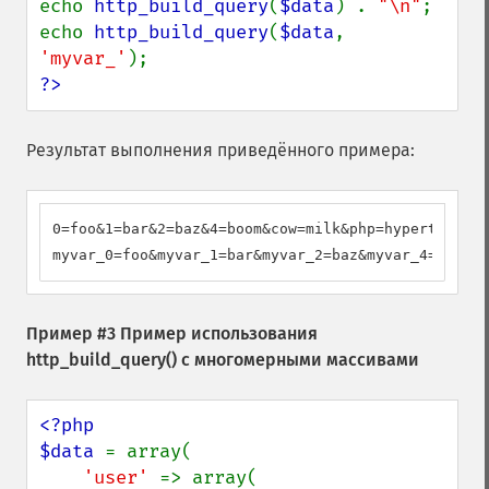
echo 
http_build_query
(
$data
) . 
"\n"
;

echo 
http_build_query
(
$data
, 
'myvar_'
?>
Результат выполнения приведённого примера:
0=foo&1=bar&2=baz&4=boom&cow=milk&php=hypertext+pr
myvar_0=foo&myvar_1=bar&myvar_2=baz&myvar_4=boom&c
Пример #3 Пример использования
http_build_query()
с многомерными массивами
<?php

$data 
= array(

'user' 
=> array(
