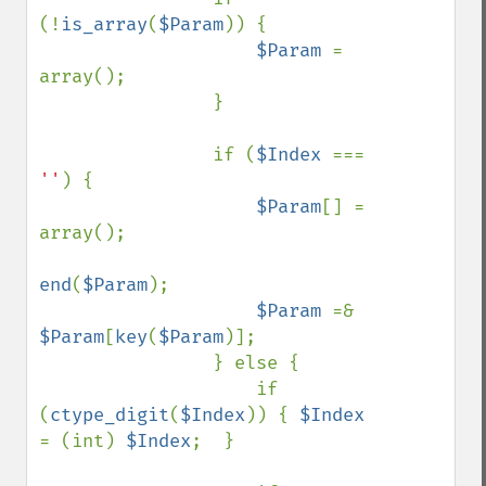
(!
is_array
(
$Param
)) {

$Param 
= 
array();

                }

                if (
$Index 
=== 
''
) {

$Param
[] = 
array();

end
(
$Param
);

$Param 
=& 
$Param
[
key
(
$Param
)];

                } else {

                    if 
(
ctype_digit
(
$Index
)) { 
$Index  
= (int) 
$Index
;  }
