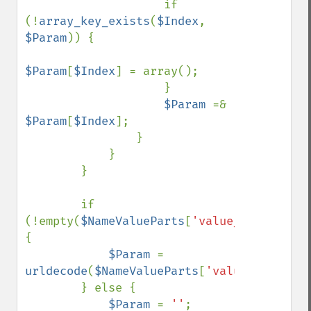
                    if 
(!
array_key_exists
(
$Index
, 
$Param
)) {

$Param
[
$Index
] = array();

                    }

$Param 
=& 
$Param
[
$Index
];

                }

            }

        }

        if 
(!empty(
$NameValueParts
[
'value_present'
])
{

$Param 
= 
urldecode
(
$NameValueParts
[
'value'
]);

        } else {

$Param 
= 
''
;
