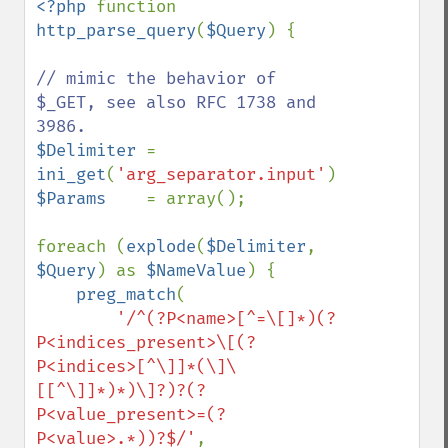
<?php 
function 
http_parse_query
(
$Query
) {

// mimic the behavior of 
$_GET, see also RFC 1738 and 
$Delimiter 
= 
ini_get
(
'arg_separator.input'
$Params    
= array();

foreach (
explode
(
$Delimiter
, 
$Query
) as 
$NameValue
) {

preg_match
(

'/^(?P<name>[^=\[]*)(?
P<indices_present>\[(?
P<indices>[^\]]*(\]\
[[^\]]*)*)\]?)?(?
P<value_present>=(?
P<value>.*))?$/'
, 
