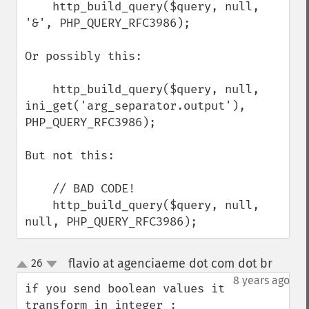
    http_build_query($query, null, 
'&', PHP_QUERY_RFC3986);

Or possibly this:

    http_build_query($query, null, 
ini_get('arg_separator.output'), 
PHP_QUERY_RFC3986);

But not this:

    // BAD CODE!

    http_build_query($query, null, 
null, PHP_QUERY_RFC3986);
flavio at agenciaeme dot com dot br
26
¶
up
down
8 years ago
if you send boolean values it 
transform in integer :
