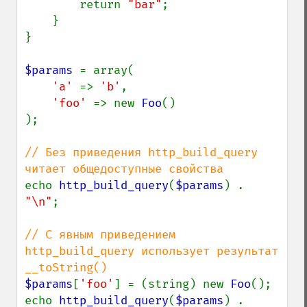
        return 
"bar"
;

    }

}

$params 
= array(

'a' 
=> 
'b'
,

'foo' 
=> new 
Foo
()

);

// Без приведения http_build_query 
echo 
http_build_query
(
$params
) . 
"\n"
;

// С явным приведением 
http_build_query использует результат 
$params
[
'foo'
] = (string) new 
Foo
();

echo 
http_build_query
(
$params
) . 