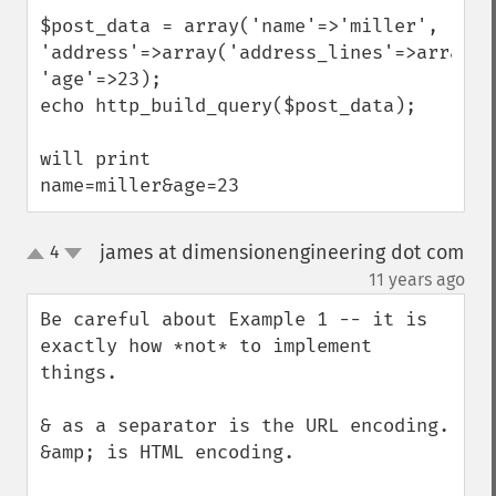
$post_data = array('name'=>'miller', 
'address'=>array('address_lines'=>array())
'age'=>23);

echo http_build_query($post_data);

will print

name=miller&age=23
james at dimensionengineering dot com
4
up
down
¶
11 years ago
Be careful about Example 1 -- it is 
exactly how *not* to implement 
things.

& as a separator is the URL encoding.

&amp; is HTML encoding.
