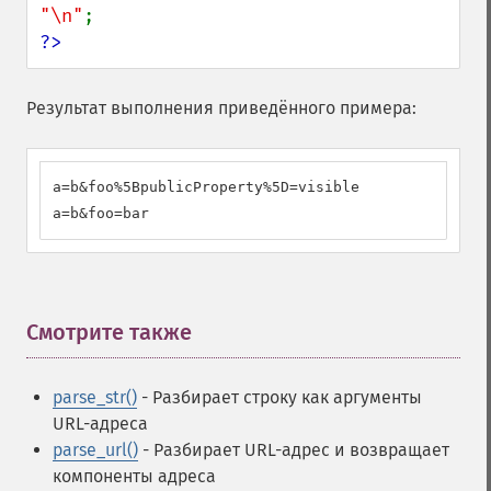
"\n"
?>
Результат выполнения приведённого примера:
a=b&foo%5BpublicProperty%5D=visible

a=b&foo=bar
Смотрите также
¶
parse_str()
- Разбирает строку как аргументы
URL-адреса
parse_url()
- Разбирает URL-адрес и возвращает
компоненты адреса