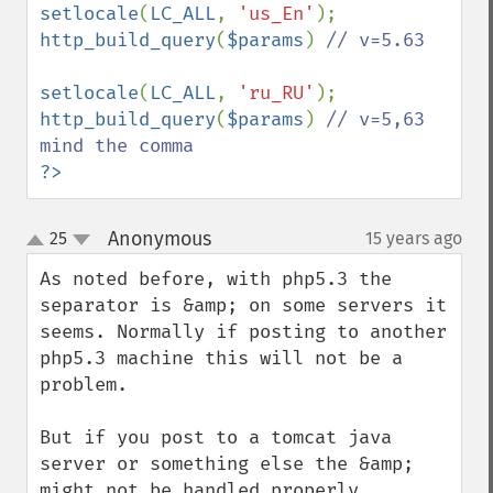
setlocale
(
LC_ALL
, 
'us_En'
http_build_query
(
$params
) 
// v=5.63

setlocale
(
LC_ALL
, 
'ru_RU'
http_build_query
(
$params
) 
// v=5,63 
?>
Anonymous
25
15 years ago
¶
up
down
As noted before, with php5.3 the 
separator is &amp; on some servers it 
seems. Normally if posting to another 
php5.3 machine this will not be a 
problem.

But if you post to a tomcat java 
server or something else the &amp; 
might not be handled properly.
