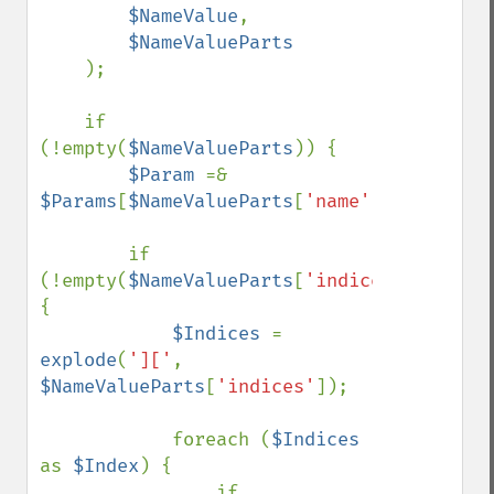
$NameValue
, 

$NameValueParts

);

    if 
(!empty(
$NameValueParts
)) {

$Param 
=& 
$Params
[
$NameValueParts
[
'name'
]];

        if 
(!empty(
$NameValueParts
[
'indices_present'
{

$Indices 
= 
explode
(
']['
, 
$NameValueParts
[
'indices'
]);

            foreach (
$Indices 
as 
$Index
) {

                if 