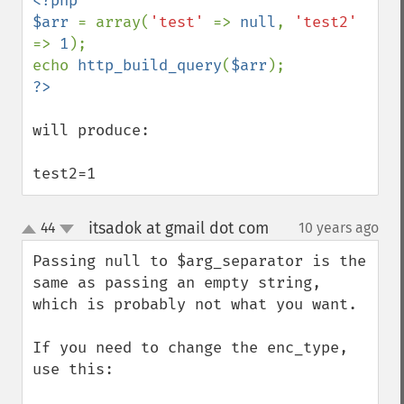
<?php

$arr 
= array(
'test' 
=> 
null
, 
'test2' 
=> 
1
);

echo 
http_build_query
(
$arr
will produce:

test2=1
itsadok at gmail dot com
44
10 years ago
¶
up
down
Passing null to $arg_separator is the 
same as passing an empty string, 
which is probably not what you want. 

If you need to change the enc_type, 
use this:
