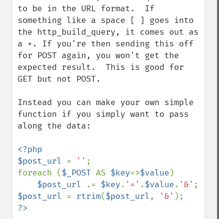
to be in the URL format.  If 
something like a space [ ] goes into 
the http_build_query, it comes out as 
a +. If you're then sending this off 
for POST again, you won't get the 
expected result.  This is good for 
GET but not POST.

Instead you can make your own simple 
function if you simply want to pass 
along the data:

<?php

$post_url 
= 
''
;

foreach (
$_POST 
AS 
$key
=>
$value
)

$post_url 
.= 
$key
.
'='
.
$value
.
'&'
$post_url 
= 
rtrim
(
$post_url
, 
'&'