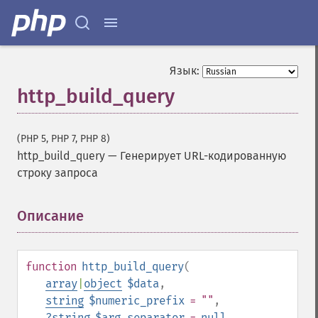
Язык:
http_build_query
(PHP 5, PHP 7, PHP 8)
http_build_query
—
Генерирует URL-кодированную
строку запроса
Описание
¶
function
http_build_query
(
array
|
object
$data
,
string
$numeric_prefix
= ""
,
?
string
$arg_separator
=
null
,