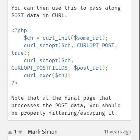
You can then use this to pass along 
POST data in CURL.

<?php

    $ch 
= 
curl_init
(
$some_url
);

curl_setopt
(
$ch
, 
CURLOPT_POST
, 
true
);

curl_setopt
(
$ch
, 
CURLOPT_POSTFIELDS
, 
$post_url
);

curl_exec
(
$ch
Note that at the final page that 
processes the POST data, you should 
be properly filtering/escaping it.
Mark Simon
1
11 years ago
¶
up
down