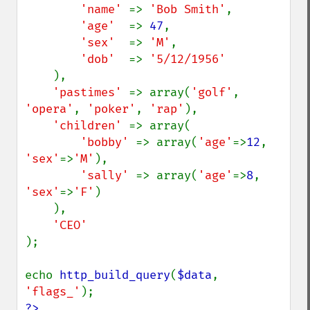
'name' 
=> 
'Bob Smith'
,

'age'  
=> 
47
,

'sex'  
=> 
'M'
,

'dob'  
=> 
'5/12/1956'

),

'pastimes' 
=> array(
'golf'
, 
'opera'
, 
'poker'
, 
'rap'
),

'children' 
=> array(

'bobby' 
=> array(
'age'
=>
12
, 
'sex'
=>
'M'
),

'sally' 
=> array(
'age'
=>
8
, 
'sex'
=>
'F'
)

    ),

);

echo 
http_build_query
(
$data
, 
'flags_'
?>