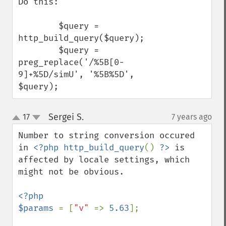
Do this:

        $query = 
http_build_query($query);

        $query = 
preg_replace('/%5B[0-
9]+%5D/simU', '%5B%5D', 
$query);
Sergei S.
17
7 years ago
¶
up
down
Number to string conversion occured 
in 
<?php http_build_query
() 
?>
 is 
affected by locale settings, which 
might not be obvious.

<?php

$params 
= [
"v" 
=> 
5.63
];
