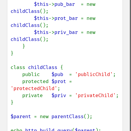
$this
->
pub_bar  
= new 
childClass
();

$this
->
prot_bar 
= new 
childClass
();

$this
->
priv_bar 
= new 
childClass
();

    }

}

class 
childClass 
{

    public    
$pub  
= 
'publicChild'
;

    protected 
$prot 
= 
'protectedChild'
;

    private   
$priv 
= 
'privateChild'
;

}

$parent 
= new 
parentClass
();

echo 
http_build_query
(
$parent