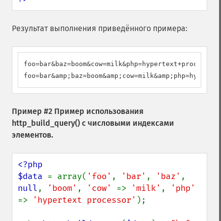
Результат выполнения приведённого примера:
foo=bar&baz=boom&cow=milk&php=hypertext+processor

foo=bar&amp;baz=boom&amp;cow=milk&amp;php=hypertex
Пример #2 Пример использования
http_build_query()
с числовыми индексами
элементов.
<?php

$data 
= array(
'foo'
, 
'bar'
, 
'baz'
, 
null
, 
'boom'
, 
'cow' 
=> 
'milk'
, 
'php' 
=> 
'hypertext processor'
);
