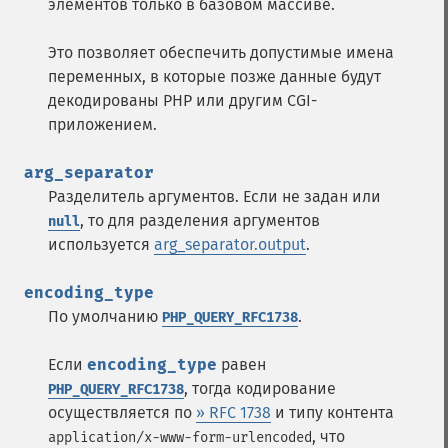
элементов только в базовом массиве.
Это позволяет обеспечить допустимые имена
переменных, в которые позже данные будут
декодированы PHP или другим CGI-
приложением.
arg_separator
Разделитель аргументов. Если не задан или
, то для разделения аргументов
null
используется
arg_separator.output
.
encoding_type
По умолчанию
.
PHP_QUERY_RFC1738
Если
encoding_type
равен
, тогда кодирование
PHP_QUERY_RFC1738
осуществляется по
» RFC 1738
и типу контента
, что
application/x-www-form-urlencoded