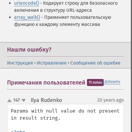
urlencode()
- Кодирует строку для безопасного
включения в структуру URL-адреса
array_walk()
- Применяет пользовательскую
функцию к каждому элементу массива
Нашли ошибку?
Инструкция
•
Исправление
•
Сообщение об ошибке
＋
Примечания пользователей
Добавить
11 notes
Ilya Rudenko
147
20 years ago
¶
up
down
Params with null value do not present 
in result string.
