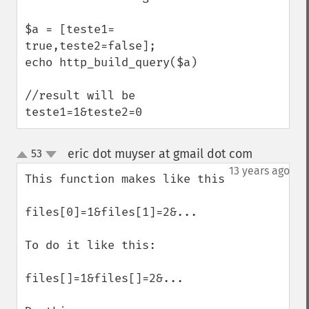
$a = [teste1= 
true,teste2=false];

echo http_build_query($a)

//result will be 
teste1=1&teste2=0
eric dot muyser at gmail dot com
53
¶
up
down
13 years ago
This function makes like this

files[0]=1&files[1]=2&...

To do it like this:

files[]=1&files[]=2&...
