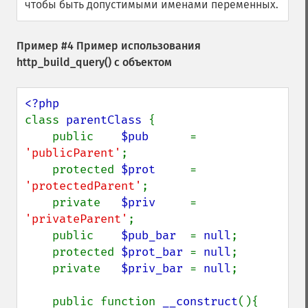
чтобы быть допустимыми именами переменных.
Пример #4 Пример использования
http_build_query()
с объектом
class 
parentClass 
{

    public    
$pub      
= 
'publicParent'
;

    protected 
$prot     
= 
'protectedParent'
;

    private   
$priv     
= 
'privateParent'
;

    public    
$pub_bar  
= 
null
;

    protected 
$prot_bar 
= 
null
;

    private   
$priv_bar 
= 
null
;

    public function 
__construct
(){
