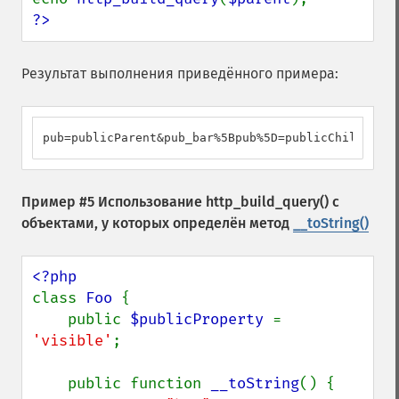
?>
Результат выполнения приведённого примера:
pub=publicParent&pub_bar%5Bpub%5D=publicChild
Пример #5 Использование
http_build_query()
с
объектами, у которых определён метод
__toString()
class 
Foo 
{

    public 
$publicProperty 
= 
'visible'
;

    public function 
__toString
() {
