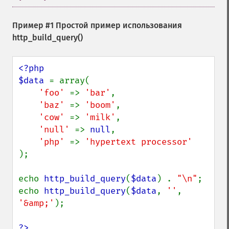
Пример #1 Простой пример использования
http_build_query()
<?php

$data 
= array(

'foo' 
=> 
'bar'
,

'baz' 
=> 
'boom'
,

'cow' 
=> 
'milk'
,

'null' 
=> 
null
,

'php' 
=> 
);

echo 
http_build_query
(
$data
) . 
"\n"
;

echo 
http_build_query
(
$data
, 
''
, 
'&amp;'
);

?>