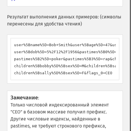
Результат выполнения данных примеров: (символы
перенесены для удобства чтения)
user%5Bname%5D=Bob+Smith&user%5Bage%5D=47&user%5Bs
user%5Bdob%5D=5%2F12%2F1956&pastimes%5B0%5D=golf&p
pastimes%5B2%5D=poker&pastimes%5B3%5D=rap&children
children%5Bbobby%5D%5Bsex%5D=M&children%5Bsally%5D
children%5Bsally%5D%5Bsex%5D=F&flags_0=CEO
Замечание
:
Только числовой индексированный элемент
"CEO" в базовом массиве получил префикс.
Другие числовые индексы, найденные в
pastimes, не требуют строкового префикса,