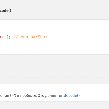
code()
az'
); 
// foo bar@baz

ния ('+') в пробелы. Это делает
urldecode()
.