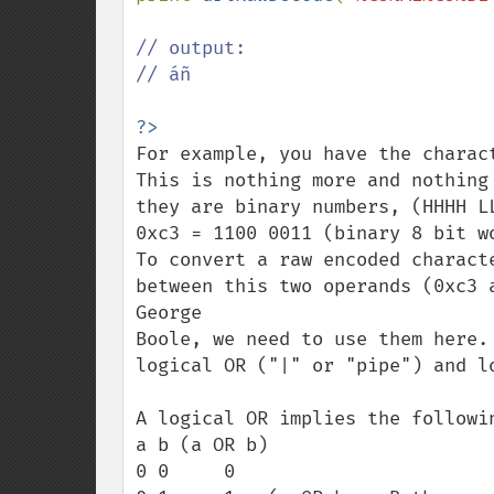
// output:

// áñ

For example, you have the charac
This is nothing more and nothing 
they are binary numbers, (HHHH L
0xc3 = 1100 0011 (binary 8 bit w
To convert a raw encoded charact
between this two operands (0xc3 
George  

Boole, we need to use them here.
logical OR ("|" or "pipe") and lo
A logical OR implies the followin
a b (a OR b)

0 0     0
