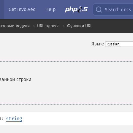
Get Involved
Help
Search docs
базовые модули
URL-адреса
Функции URL
Язык:
ванной строки
):
string