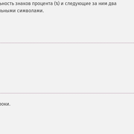
ьность знаков процента (
) и следующие за ним два
%
льными символами.
роки.