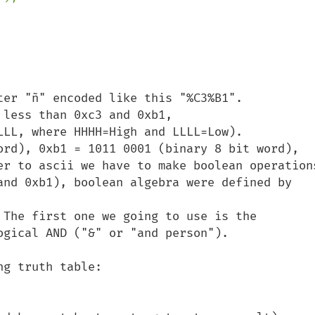
ter "ñ" encoded like this "%C3%B1". 

less than 0xc3 and 0xb1, 

LLL, where HHHH=High and LLLL=Low).

ord), 0xb1 = 1011 0001 (binary 8 bit word),

er to ascii we have to make boolean operations
and 0xb1), boolean algebra were defined by 
 The first one we going to use is the 

gical AND ("&" or "and person").

g truth table:
