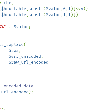
= 
chr
(

(
$hex_table
[
substr
(
$value
,
0
,
1
)]<<
4
)) 

 
$hex_table
[
substr
(
$value
,
1
,
1
)])

3%" 
. 
$value
;

tr_replace
(

$res
,

$arr_unicoded
,

$raw_url_encoded

 encoded data 

_url_encoded
);

"
);
