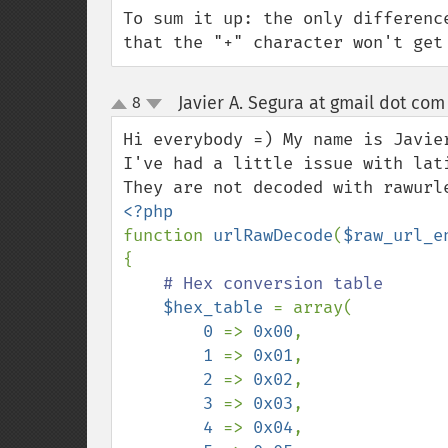
To sum it up: the only differenc
that the "+" character won't get
Javier A. Segura at gmail dot com
8
up
down
Hi everybody =) My name is Javier
I've had a little issue with lat
function 
urlRawDecode
(
$raw_url_e
{

# Hex conversion table

$hex_table 
= array(

0 
=> 
0x00
,

1 
=> 
0x01
,

2 
=> 
0x02
,

3 
=> 
0x03
,

4 
=> 
0x04
,
