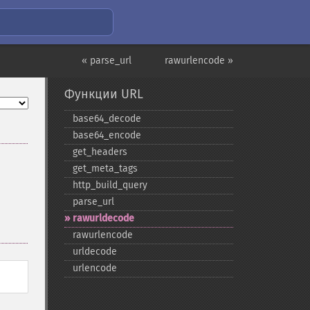
« parse_url
rawurlencode »
Функции URL
base64_​decode
base64_​encode
get_​headers
get_​meta_​tags
http_​build_​query
parse_​url
rawurldecode
rawurlencode
urldecode
urlencode