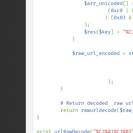
$arr_unicoded
[] 
                        (
0xc0 
| 
                       | (
0x03 
&
                );

$res
[
$key
] = 
"%C
            }

$raw_url_encoded 
= 
s
);

        }

# Return decoded  raw url
return 
rawurldecode
(
$raw
}

print 
urlRawDecode
(
"%C3%A1%C3%B1