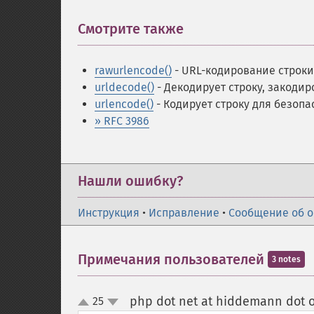
Смотрите также
¶
rawurlencode()
- URL-кодирование строки
urldecode()
- Декодирует строку, закоди
urlencode()
- Кодирует строку для безопа
» RFC 3986
Нашли ошибку?
Инструкция
•
Исправление
•
Сообщение об 
Примечания пользователей
3 notes
php dot net at hiddemann dot 
25
up
down