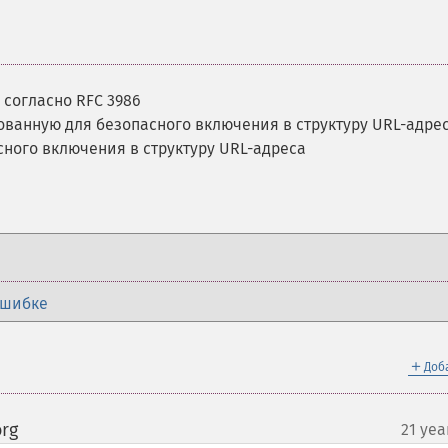
 согласно RFC 3986
рованную для безопасного включения в структуру URL-адре
сного включения в структуру URL-адреса
ошибке
＋
Доб
org
21 yea
¶