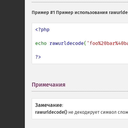
Пример #1 Пример использования
rawurlde
<?php

echo 
rawurldecode
(
'foo%20bar%40b
?>
Примечания
¶
Замечание
:
rawurldecode()
не декодирует символ сложе