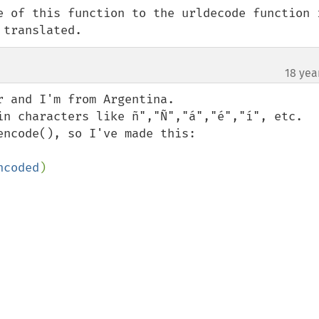
e of this function to the urldecode function i
 translated.
18 yea
¶
 and I'm from Argentina.

in characters like ñ","Ñ","á","é","í", etc.

ncoded
)
