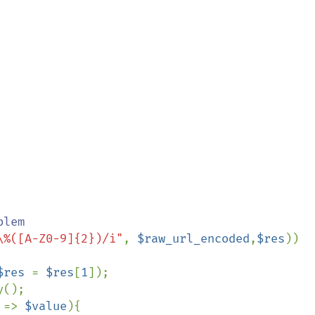
lem

\%([A-Z0-9]{2})/i"
, 
$raw_url_encoded
,
$res
))

$res 
= 
$res
[
1
]);

();

 
=> 
$value
){
