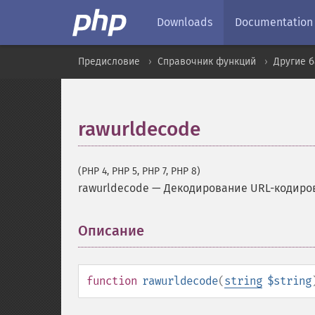
Downloads
Documentation
Предисловие
Справочник функций
Другие 
rawurldecode
(PHP 4, PHP 5, PHP 7, PHP 8)
rawurldecode
—
Декодирование URL-кодиро
Описание
¶
function
rawurldecode
(
string
$string