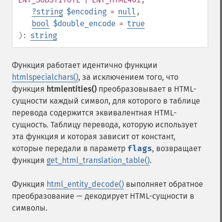
?
string
$encoding
=
null
,
bool
$double_encode
=
true
):
string
Функция работает идентично функции
htmlspecialchars()
, за исключением того, что
функция
htmlentities()
преобразовывает в HTML-
сущности каждый символ, для которого в таблице
перевода содержится эквивалентная HTML-
сущность. Таблицу перевода, которую использует
эта функция и которая зависит от констант,
которые передали в параметр
flags
, возвращает
функция
get_html_translation_table()
.
Функция
html_entity_decode()
выполняет обратное
преобразование — декодирует HTML-сущности в
символы.