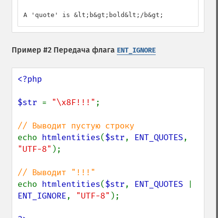
A 'quote' is &lt;b&gt;bold&lt;/b&gt;
Пример #2 Передача флага
ENT_IGNORE
<?php

$str 
= 
"\x8F!!!"
;

echo 
htmlentities
(
$str
, 
ENT_QUOTES
, 
"UTF-8"
);

echo 
htmlentities
(
$str
, 
ENT_QUOTES 
| 
ENT_IGNORE
, 
"UTF-8"
);
