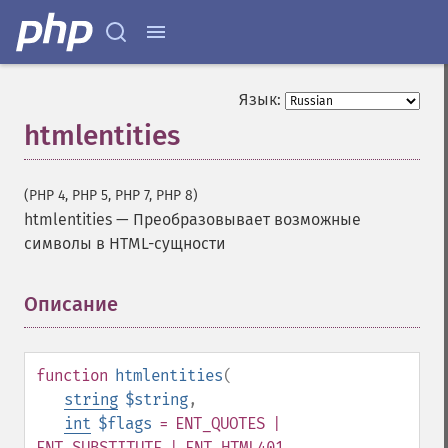
Язык:
htmlentities
(PHP 4, PHP 5, PHP 7, PHP 8)
htmlentities
—
Преобразовывает возможные
символы в HTML-сущности
Описание
¶
function
htmlentities
(
string
$string
,
int
$flags
= ENT_QUOTES |
ENT_SUBSTITUTE | ENT_HTML401
,