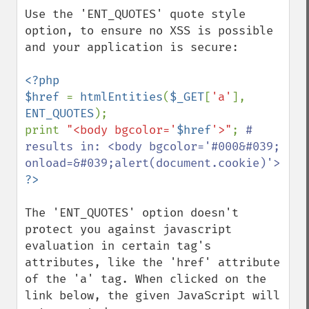
Use the 'ENT_QUOTES' quote style 
option, to ensure no XSS is possible 
and your application is secure:

<?php

$href 
= 
htmlEntities
(
$_GET
[
'a'
], 
ENT_QUOTES
);

print 
"<body bgcolor='
$href
'>"
; 
# 
results in: <body bgcolor='#000&#039; 
The 'ENT_QUOTES' option doesn't 
protect you against javascript 
evaluation in certain tag's 
attributes, like the 'href' attribute 
of the 'a' tag. When clicked on the 
link below, the given JavaScript will 