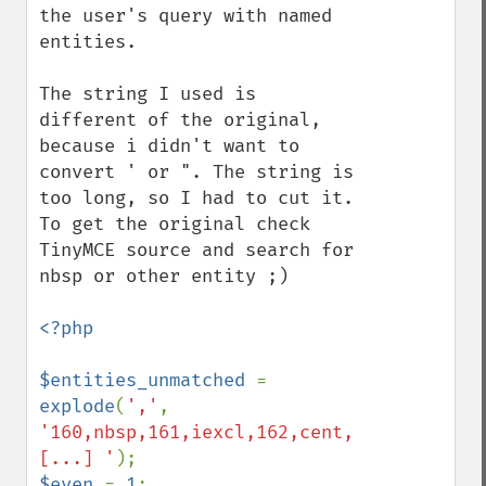
the user's query with named 
entities.

The string I used is 
different of the original, 
because i didn't want to 
convert ' or ". The string is 
too long, so I had to cut it. 
To get the original check 
TinyMCE source and search for 
nbsp or other entity ;)

<?php

$entities_unmatched 
= 
explode
(
','
, 
'160,nbsp,161,iexcl,162,cent, 
[...] '
$even 
= 
1
;
