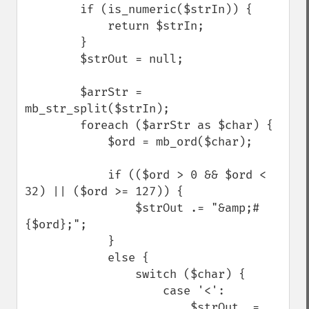
        if (is_numeric($strIn)) {

            return $strIn;

        }

        $strOut = null;

        $arrStr = 
mb_str_split($strIn);

        foreach ($arrStr as $char) {

            $ord = mb_ord($char);

            if (($ord > 0 && $ord < 
32) || ($ord >= 127)) {

                $strOut .= "&amp;#
{$ord};";

            }

            else {

                switch ($char) {

                    case '<':

                        $strOut .= 