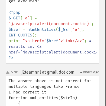
get executed:

<?php

$_GET
[
'a'
] = 
'javascript:alert(document.cookie)'
$href 
= 
htmlEntities
(
$_GET
[
'a'
], 
ENT_QUOTES
);

print 
"<a href='
$href
'>link</a>"
; 
# 
results in: <a 
?>
j2teamnnl at gmail dot com
6
4 years ago
¶
up
down
The answer above is not correct for 
multiple languages like France

I had correct it

function xml_entities($strIn)

    {
