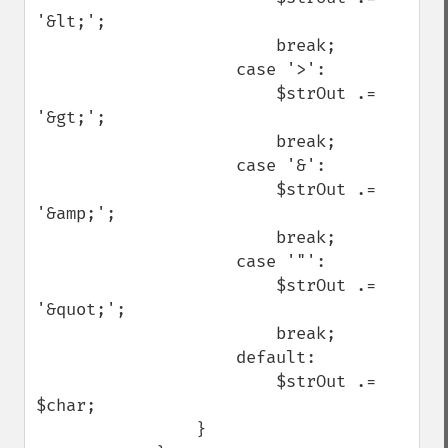
'&lt;';

                        break;

                    case '>':

                        $strOut .= 
'&gt;';

                        break;

                    case '&':

                        $strOut .= 
'&amp;';

                        break;

                    case '"':

                        $strOut .= 
'&quot;';

                        break;

                    default:

                        $strOut .= 
$char;

                }
