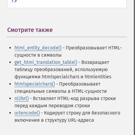
?>
Смотрите также
¶
html_entity_decode()
- Преобразовывает HTML-
сущности в символы
get_html_translation_table()
- Возвращает
таблицу преобразований, используемую
функциями htmlspecialchars и htmlentities
htmlspecialchars()
- Преобразовывает
специальные символы в HTML-сущности
nl2br()
- Вставляет HTML-код разрыва строки
перед каждым переводом строки
urlencode()
- Кодирует строку для безопасного
включения в структуру URL-адреса