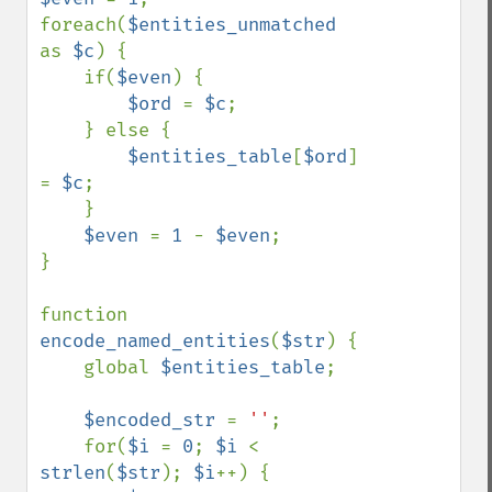
foreach(
$entities_unmatched 
as 
$c
) {

    if(
$even
) {

$ord 
= 
$c
;

    } else {

$entities_table
[
$ord
] 
= 
$c
;

    }

$even 
= 
1 
- 
$even
;

}

function 
encode_named_entities
(
$str
) {

    global 
$entities_table
;

$encoded_str 
= 
''
;

    for(
$i 
= 
0
; 
$i 
< 
strlen
(
$str
); 
$i
++) {
