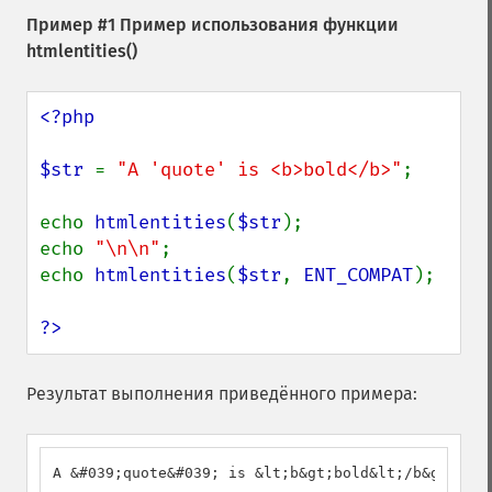
Пример #1 Пример использования функции
htmlentities()
<?php

$str 
= 
"A 'quote' is <b>bold</b>"
;

echo 
htmlentities
(
$str
);

echo 
"\n\n"
;

echo 
htmlentities
(
$str
, 
ENT_COMPAT
);

?>
Результат выполнения приведённого примера:
A &#039;quote&#039; is &lt;b&gt;bold&lt;/b&gt;
