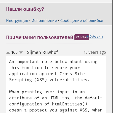
Нашли ошибку?
Инструкция
•
Исправление
•
Сообщение об ошибке
＋
Примечания пользователей
Добавить
22 notes
Sijmen Ruwhof
166
15 years ago
¶
up
down
An important note below about using 
this function to secure your 
application against Cross Site 
Scripting (XSS) vulnerabilities.

When printing user input in an 
attribute of an HTML tag, the default 
configuration of htmlEntities() 
doesn't protect you against XSS, when 