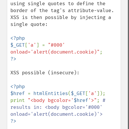
using single quotes to define the 
border of the tag's attribute-value. 
XSS is then possible by injecting a 
single quote:

<?php

$_GET
[
'a'
] = 
"#000' 
onload='alert(document.cookie)"
XSS possible (insecure):

<?php

$href 
= 
htmlEntities
(
$_GET
[
'a'
]);

print 
"<body bgcolor='
$href
'>"
; 
# 
results in: <body bgcolor='#000' 